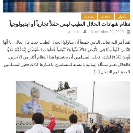
الأخبار
الاحدث
مقالات
نظام شهادات الحلال الطيب ليس حقلاً تجارياً أو ايديولوجياً
yonetici
November 21, 2015
لقد أمر الله تعالى الناس جميعاً أن يتناولوا الحلال الطيب حيث قال تعالى: يَا أَيُّهَا
النَّاسُ كُلُواْ مِمَّا فِي الأَرْضِ حَلاَلاً طَيِّباً وَلاَ تَتَّبِعُواْ خُطُوَاتِ الشَّيْطَانِ إِنَّهُ لَكُمْ عَدُوٌّ
مُّبِينٌ (168) لذلك، فعلى المسلمين أن يحتضنوا هذا النظام أكثر من الآخرين.
فالحلال تعتبر مسألة إيمانية بالنسبة للمسلمين. باعتبارها كذلك فغير المسلمين
لا يخق لهم التدخل […]