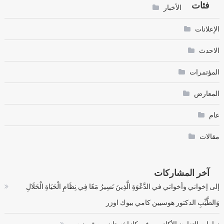
فئات
الأخبار
الإعلانات
الاحدث
المؤتمرات
المعارض
عام
مقالات
آخر المشاركات
إلى إخواني وأخواتي في الدَّعْوَةِ الَّذِينَ نَسِيرُ مَعًا فِي نِظَامِ الْحَيَاةِ الْحَلَالِ
وَالطَّيِّبِ الدكتور هوسيين كامي بيوك اوزر
زيارات التعاون الأكاديمي في كازاخستان من غيمديس