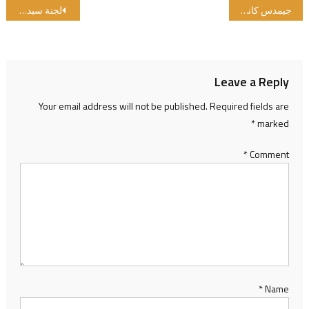
Post navigation
جيمدس كانت حاضرة في سنغافورة
لجنة سيدات جيمدس ينظمن برنامج افطار جديد
Leave a Reply
Your email address will not be published.
Required fields are
*
marked
*
Comment
*
Name