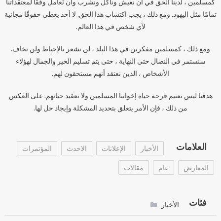
كمسلمين ، لدينا الحق في أن نعيش ونأكل ونشرب وأن نُعامل وفقًا لمعتقداتنا
تمامًا مثل اليهود. ومع ذلك ، يجب اكتساب هذا الحق. لا أحد يعطي حقوقًا مجانية
لأي شخص في هذا العالم.
ومع ذلك ، كمسلمين مفكرين في هذا البلد ، لن نشعر بالإحباط ولن نخاف.
سنستمر في النضال حتى النهاية ، حتى يتم تسليم الخير والجمال لهؤلاء
الأشخاص ، الذين نعتقد أنهم مستحقون لهم.
هدفنا ليس تعتيم فرحة حياة إخواننا المسلمين ولا تعقيد حياتهم. على العكس
من ذلك ، فإن الأمر يتعلق بتحديد المشكلة وإيجاد حل لها.
العلامات
الأخبار
الإعلانات
الاحدث
المؤتمرات
المعارض
عام
مقالات
فئات
الأخبار