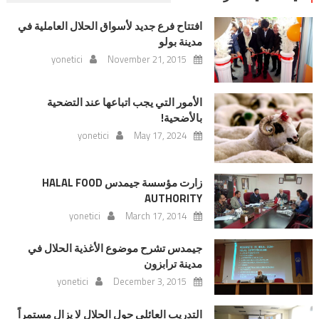
افتتاح فرع جديد لأسواق الحلال العاملية في
مدينة بولو
yonetici
November 21, 2015
الأمور التي يجب اتباعها عند التضحية
بالأضحية!
yonetici
May 17, 2024
زارت مؤسسة جيمدس HALAL FOOD
AUTHORITY
yonetici
March 17, 2014
جيمدس تشرح موضوع الأغذية الحلال في
مدينة ترابزون
yonetici
December 3, 2015
التدريب العائلي حول الحلال لا يزال مستمراً