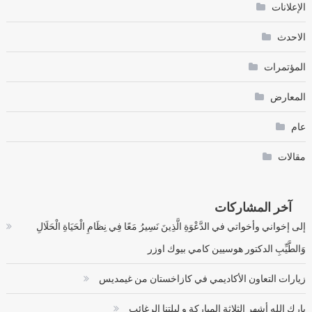
الإعلانات
الاحدث
المؤتمرات
المعارض
عام
مقالات
آخر المشاركات
إلى إخواني وأخواتي في الدَّعْوَةِ الَّذِينَ نَسِيرُ مَعًا فِي نِظَامِ الْحَيَاةِ الْحَلَالِ
وَالطَّيِّبِ الدكتور هوسيين كامي بيوك اوزر
زيارات التعاون الأكاديمي في كازاخستان من غيمديس
بارك الله أشهر الثلاثة المباركة و ليلتنا الرغائب