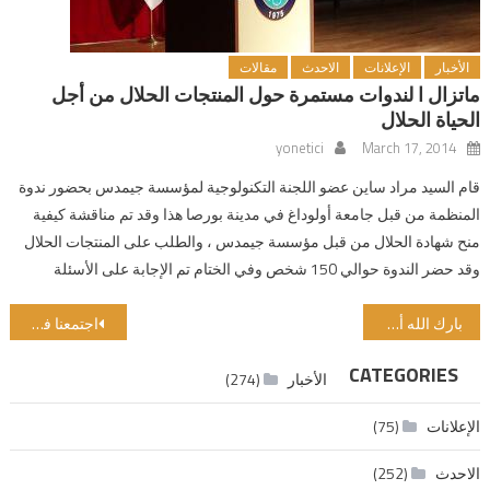
الأخبار
الإعلانات
الاحدث
مقالات
ماتزال ا لندوات مستمرة حول المنتجات الحلال من أجل
الحياة الحلال
yonetici
March 17, 2014
قام السيد مراد ساين عضو اللجنة التكنولوجية لمؤسسة جيمدس بحضور ندوة
المنظمة من قبل جامعة أولوداغ في مدينة بورصا هذا وقد تم مناقشة كيفية
منح شهادة الحلال من قبل مؤسسة جيمدس ، والطلب على المنتجات الحلال
وقد حضر الندوة حوالي 150 شخص وفي الختام تم الإجابة على الأسئلة
Post navigation
بارك الله أشهر الثلاثة المباركة و ليلتنا الرغائب
اجتمعنا في جوهانسبرغ باستضافة من SANHA لحضور المؤتمر الحادي والعشرين للمجلس العالمي للحلال (WHC) ، الذي سنحتفل بالذكرى السنوية السادسة والعشرين لتأسيسه.
CATEGORIES
الأخبار
(274)
الإعلانات
(75)
الاحدث
(252)