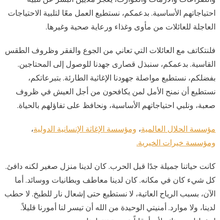
احتياجاتهم الأساسية. بدعمكم، نستطيع العمل معًا لتلبية الاحتياجات
العاجلة للعائلات من مأوى وغذاء ورعاية صحية وغيرها.
فلنتكاتف مع العائلات التي تعاني من الجوع والفقر وظروف الطقس
القاسية. بدعمكم، سنبذل قصارى جهدنا للوصول إلى المحتاجين.
بفضلكم، نستطيع مواصلة جهودنا الإغاثية الطارئة. بتبرعاتكم،
نستطيع أن نمنح الأمل لمن يكافحون من أجل العيش في ظروف
صعبة، ونلبي احتياجاتهم الأساسية، ونحافظ على تفاؤلهم بالحياة.
مؤسسة الحلال العالمية
،
ومؤسسة الإغاثة الإنسانية الدولية
،
ومؤسسة خيرات الخيرية.
كانت حياتنا جميلة جدًا قبل الحرب. كان لدينا منزل صغير لكنه دافئ.
كل شيء كان في مكانه. كان لدينا معاطف وبطانيات ووسائد. أما
الآن، بسبب الرياح العاتية، لا نستطيع حتى إشعال نار للطبخ. لا حطب
لدينا، ولا موارد. أمنيتي الوحيدة من الله أن تيسر لنا أمورنا قليلاً.