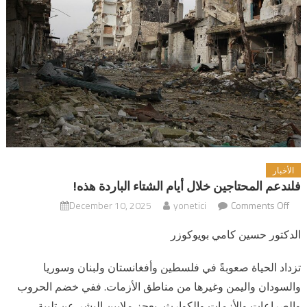
الأخبار
فلندعم المحتاجين خلال أيام الشتاء الباردة هذه!
Comments Off
yonetici
December 10, 2025
on فلندعم
المحتاجين خلال
الدكتور حسين كامي بويوكوزر
أيام الشتاء
الباردة هذه!
تزداد الحياة صعوبةً في فلسطين وأفغانستان ولبنان وسوريا
والسودان واليمن وغيرها من مناطق الأزمات. ففي خضم الحروب
والصراعات والأزمات والكوارث، يعجز ملايين البشر عن تلبية