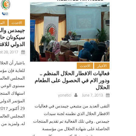
الاحدث
الم
جيمدس والم
سيكونان حا
الدولي للاق
st 28, 2017
باعتبار أن الح
الأخبار
الاحدث
للغاية فإن م
فعاليات الافطار الحلال المنظم ..
المجلس العالم
ودور الام في الحصول على الطعام
مستوى الوعي ل
الحلال
استهلاك المنتجا
yonetici
June 7, 2013
التقى العديد من متتبعي جيمدس في فعاليات
الافطار الحلال الذي نظمته لجنة سيدات
المجلس العالمي
جيمدس . وفي تلك الفعالية تم تقديم المنتجات
له. ولمزيد من 
الحاصلة على شهادة الحلال من مؤسسة