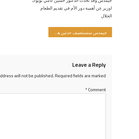
جيمدس وقد تحدث الدكتور حسين كامي بويوك
اوزير عن أهمية دور الأم في تقديم الطعام
الحلال
Post navigation
جيمدس ستستضيف حدثين هامين في 4-7 سبتمبر 2019 في اسطنبول
Leave a Reply
address will not be published.
Required fields are marked
*
Comment