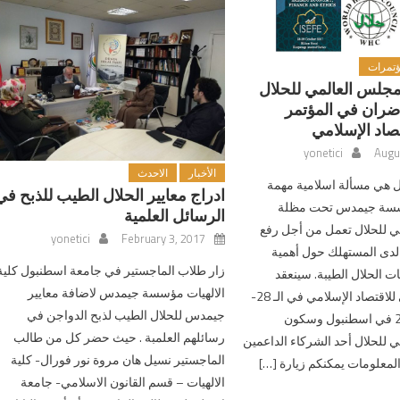
ؤتمرات
جلس العالمي للحلال
ضران في المؤتمر
تصاد الإسلامي
yonetici
Augu
الأخبار
الاحدث
لال هي مسألة اسلامية مهمة
ادراج معايير الحلال الطيب للذبح في
ؤسسة جيمدس تحت مظلة
الرسائل العلمية
ي للحلال تعمل من أجل رفع
yonetici
February 3, 2017
دى المستهلك حول أهمية
زار طلاب الماجستير في جامعة اسطنبول كلية
ت الحلال الطيبة. سينعقد
الالهيات مؤسسة جيمدس لاضافة معايير
المؤتمر الدولي للاقتصاد الإسلامي في الـ 28-
جيمدس للحلال الطيب لذبح الدواجن في
29 أكتوبر 2017 في اسطنبول وسكون
رسائلهم العلمبة . حيث حضر كل من طالب
 للحلال أحد الشركاء الداعمين
الماجستير نسيل هان مروة نور فورال- كلية
المعلومات يمكنكم زيارة […]
الالهيات – قسم القانون الاسلامي- جامعة