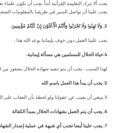
يجب ألا نترك التعليمة القرآنية أبداً. يجب أن نكون علماء ن
يجب علينا أن نواصل السير في طريقنا بالمعلومات الصحيح
3. وَلَا تَهِنُوا وَلَا تَحْزَنُوا وَأَنْتُمُ الْأَعْلَوْنَ إِنْ كُنْتُمْ مُؤْمِنِينَ
يجب علينا العمل دون خوف بإيماننا بوعد الله هذا ،
4.حياة الحلال للمسلمين هي مسألة إيمانية.
لهذا السبب ، يجب أن يتم تنفيذ شهادة الحلال بشعور من ا
5. يجب أن
يبدأ هذا العمل باسم الله
لا ينبغي أن يغيب عن عقولنا ولو لحظة بأن العقاب على ال
6. يجب أن يتم العمل بشهادات الحلال بمبدأ الكفالة
7. يجب علينا أيضا تجنب أي شبهة في عملية إصدار الشهادات الحلال.