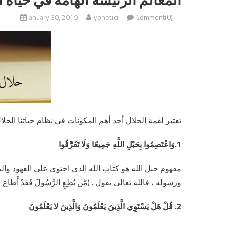
January 30, 2019
yonetici
Comment(0)
تعتبر لقمة الحلال أحد أهم المكونات في نظام حياتنا الحلال
1.وَاعْتَصِمُوا بِحَبْلِ اللَّهِ جَمِيعًا وَلَا تَفَرَّقُوا
مفهوم حبل الله هو كتاب الله الذي احتوى على العهود والمو
ورسوله ، فالله تعالى يقول . (مَّن يُطِعِ الرَّسُولَ فَقَدْ أَطَاعَ اللَّه
2. قُلْ هَلْ يَسْتَوِي الَّذِينَ يَعْلَمُونَ وَالَّذِينَ لا يَعْلَمُونَ