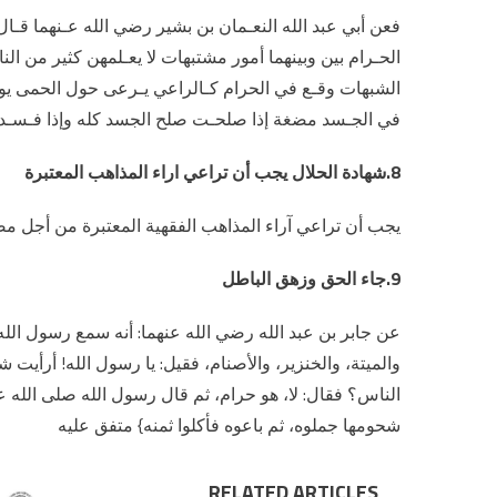
فعن أبي عبد الله النعـمان بن بشير رضي الله عـنهما قـا
الحـرام بين وبينهما أمور مشتبهات لا يعـلمهن كثير من ا
الشبهات وقـع في الحرام كـالراعي يـرعى حول الحمى يوشك
في الجـسد مضغة إذا صلحـت صلح الجسد كله وإذا فـسـدت 
8.شهادة الحلال يجب أن تراعي اراء المذاهب المعتبرة
يجب أن تراعي آراء المذاهب الفقهية المعتبرة من أجل مص
9.جاء الحق وزهق الباطل
عن جابر بن عبد الله رضي الله عنهما: أنه سمع رسول الله 
والميتة، والخنزير، والأصنام، فقيل: يا رسول الله! أرأيت ش
الناس؟ فقال: لا، هو حرام، ثم قال رسول الله صلى الله علي
شحومها جملوه، ثم باعوه فأكلوا ثمنه} متفق عليه
RELATED ARTICLES