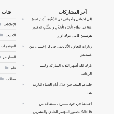
آخر المشاركات
فئات
إلى إخواني وأخواتي في الدَّعْوَةِ الَّذِينَ نَسِيرُ
الإعلانات
مَعًا فِي نِظَامِ الْحَيَاةِ الْحَلَالِ وَالطَّيِّبِ الدكتور
الاحدث
هوسيين كامي بيوك اوزر
المؤتمرات
زيارات التعاون الأكاديمي في كازاخستان من
غيمديس
المعارض
بارك الله أشهر الثلاثة المباركة و ليلتنا
عام
الرغائب
مقالات
فلندعم المحتاجين خلال أيام الشتاء الباردة
هذه!
اجتمعنا في جوهانسبرغ باستضافة من
SANHA لحضور المؤتمر الحادي والعشرين