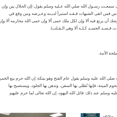
ل: سمعـت رسـول الله صلي الله عـليه وسلم يقول: (إن الحلال بين وإن
لناس فمن اتقى الشبهات فـقـد استبرأ لديـنه وعـرضه ومن وقع في
 أن يرتع فيه ألا وإن لكل ملك حمى ألا وإن حمى الله محارمه ألا وإن
فـسـد الجسـد كـلـه ألا وهي الـقـلب).
لحة الأمة.
صلى الله عليه وسلم يقول عام الفتح وهو بمكة: إن الله حرم بيع الخمر
حوم الميتة، فإنها تُطلى بها السفن، وتدهن بها الجلود، ويستصبح بها
ه وسلم عند ذلك: قاتل الله اليهود، إن الله تعالى لما حرم عليهم