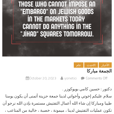
الأخبار
الاحدث
عام
الجمعة مباركا
Comments Off
yonetici
October 20, 2023
on الجمعة مباركا
دكتور : حسين كامي بويوكوزر .
سلام عليكم إخوتي وأخواتي لدينا جمعة حزينة أتمنى أن يكون يومنا
طيبا ومباركا إن شاء الله أعمال التفتيش مستمرة بإذن الله نرجو أن
تكون عمليات التفتيش لدينا ، ميمونة ، خصبة ، خالية من المتاعب ،