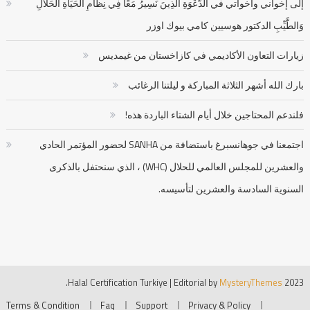
إلى إخواني وأخواتي في الدَّعْوَةِ الَّذِينَ نَسِيرُ مَعًا فِي نِظَامِ الْحَيَاةِ الْحَلَالِ
وَالطَّيِّبِ الدكتور هوسيين كامي بيوك اوزر
زيارات التعاون الأكاديمي في كازاخستان من غيمديس
بارك الله أشهر الثلاثة المباركة و ليلتنا الرغائب
فلندعم المحتاجين خلال أيام الشتاء الباردة هذه!
اجتمعنا في جوهانسبرغ باستضافة من SANHA لحضور المؤتمر الحادي
والعشرين للمجلس العالمي للحلال (WHC) ، الذي سنحتفل بالذكرى
السنوية السادسة والعشرين لتأسيسه.
.
|
Editorial by
MysteryThemes
2023 Halal Certification Turkiye
Terms & Condition
Faq
Support
Privacy & Policy