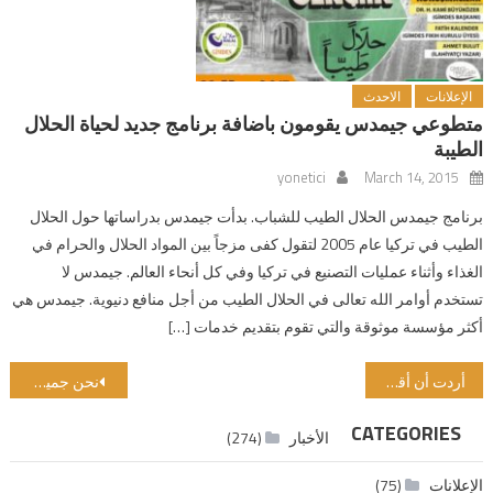
الإعلانات
الاحدث
متطوعي جيمدس يقومون باضافة برنامج جديد لحياة الحلال
الطيبة
yonetici
March 14, 2015
برنامج جيمدس الحلال الطيب للشباب. بدأت جيمدس بدراساتها حول الحلال
الطيب في تركيا عام 2005 لتقول كفى مزجاً بين المواد الحلال والحرام في
الغذاء وأثناء عمليات التصنيع في تركيا وفي كل أنحاء العالم. جيمدس لا
تستخدم أوامر الله تعالى في الحلال الطيب من أجل منافع دنيوية. جيمدس هي
أكثر مؤسسة موثوقة والتي تقوم بتقديم خدمات […]
Post navigation
أردت أن أقدم أخبار جيدة إلى المتطوعين
نحن جميعا مسؤولون عن جيلنا!
CATEGORIES
الأخبار
(274)
الإعلانات
(75)