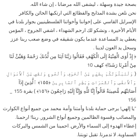
بصحة جيدة وسهلة ، ليشفى الله مرضانا ، إن شاء الله.
نحن نلعن بشدة المذابح والفظائع التي ارتكبها الخائن والكافر
الإسرايل القاسي على إخواننا وأخواتنا الفلسطينيين بجوار بلدنا في
الأيام الأخيرة ، ونشكو لك ارحم الشهداء ، اشفي الجروح ، المؤمن
يعطي يد المساعدة عندما يكون شقيقه في وضع صعب ربنا عزز
وسحل يد العون لدينا .
﴿ إِذْ أَوَى الْفِتْيَةُ إِلَى الْكَهْفِ فَقَالُوا رَبَّنَا آتِنَا مِن لَّدُنكَ رَحْمَةً وَهَيِّئْ لَنَا
مِنْ أَمْرِنَا رَشَدًا﴾ كهف 10
{ وَلَنَبْلُوَنَّكُمْ بِشَيْءٍ مِّنَ ٱلْخَوْفِ وَٱلْجُوعِ وَنَقْصٍ مِّنَ ٱلأَمَوَالِ
وَٱلأَنفُسِ وَٱلثَّمَرَاتِ وَبَشِّرِ ٱلصَّابِرِينَ ﴿١٥٥﴾ ٱلَّذِينَ إِذَآ
أَصَابَتْهُم مُّصِيبَةٌ قَالُواْ إِنَّا للَّهِ وَإِنَّآ إِلَيْهِ رَاجِعُونَ ﴿١٥٦﴾ } بقرة 155 _
156
“يا إلهي! يرجى حماية بلدنا وأمتنا وأمة محمد من جميع أنواع الكوارث
والمصائب وقسوة الظالمين وجميع أنواع الشرور. ربنا! ارحمنا.
إعطاء الهدوء إلى السماء والأرض. احمينا من الشمس والبركات
السماوية. لا تدمرنا. تقبل توبتنا.