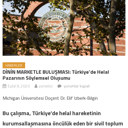
HABERLER
DİNİN MARKETLE BULUŞMASI: Türkiye’de Helal
Pazarının Söylemsel Oluşumu
Eylül 9, 2020
yonetici
DİNİN MARKETLE BULUŞMASI:
yorumlar kapalı
Türkiye’de Helal Pazarının Söylemsel
Michigan Üniversitesi Doçent Dr. Elif Izberk-Bilgin
Oluşumu için
Bu çalışma, Türkiye’de helal hareketinin
kurumsallaşmasına öncülük eden bir sivil toplum