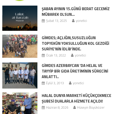
ŞABAN AYININ 15.GÜNÜ BERAT GECEMİZ
MÜBAREK OLSUN…
Şubat 13, 2025
yonetici
GİMDES; AÇLIĞIN,SUSUZLUĞUN
TOPYEKÜN YOKSULLUĞUN KOL GEZDİĞİ
SURİYE’NİN İDLİB’İNDE.
Ocak 13, 2022
yonetici
GİMDES AZERBAYCAN ‘DA HELAL VE
TAYYİP BİR GIDA ÜRETİMİNİN SÜRECİNİ
ANLATTI..
Eylül 3, 2013
yonetici
HALAL DUNYA MARKETİ KÜÇÜKÇEKMECE
ŞUBESİ DUALARLA HİZMETE AÇILDI!
Haziran 8, 2026
Hüseyin Büyüközer