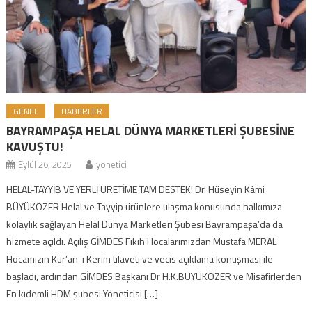
GENEL
HABERLER
BAYRAMPAŞA HELAL DÜNYA MARKETLERİ ŞUBESİNE
KAVUŞTU!
Eylül 26, 2025
yonetici
HELAL-TAYYİB VE YERLİ ÜRETİME TAM DESTEK! Dr. Hüseyin Kâmi
BÜYÜKÖZER Helal ve Tayyip ürünlere ulaşma konusunda halkımıza
kolaylık sağlayan Helal Dünya Marketleri Şubesi Bayrampaşa’da da
hizmete açıldı. Açılış GİMDES Fıkıh Hocalarımızdan Mustafa MERAL
Hocamızın Kur’an-ı Kerim tilaveti ve vecis açıklama konuşması ile
başladı, ardından GİMDES Başkanı Dr H.K.BÜYÜKÖZER ve Misafirlerden
En kıdemli HDM şubesi Yöneticisi […]