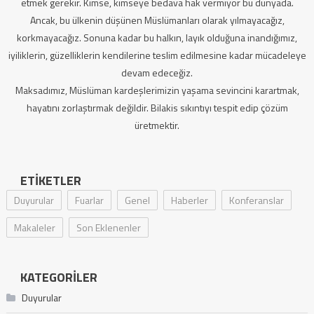
etmek gerekir. Kimse, kimseye bedava hak vermiyor bu dünyada.
Ancak, bu ülkenin düşünen Müslümanları olarak yılmayacağız,
korkmayacağız. Sonuna kadar bu halkın, layık olduğuna inandığımız,
iyiliklerin, güzelliklerin kendilerine teslim edilmesine kadar mücadeleye
devam edeceğiz.
Maksadımız, Müslüman kardeşlerimizin yaşama sevincini karartmak,
hayatını zorlaştırmak değildir. Bilakis sıkıntıyı tespit edip çözüm
üretmektir.
ETIKETLER
Duyurular
Fuarlar
Genel
Haberler
Konferanslar
Makaleler
Son Eklenenler
KATEGORILER
Duyurular