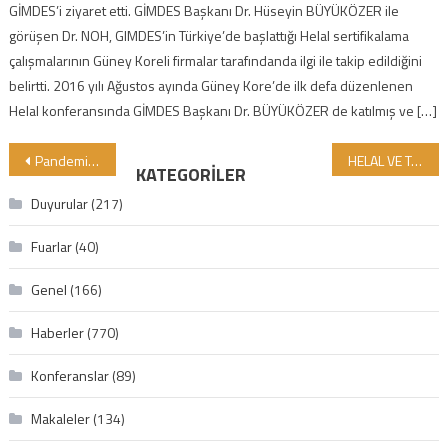
GİMDES’i ziyaret etti. GİMDES Başkanı Dr. Hüseyin BÜYÜKÖZER ile
görüşen Dr. NOH, GIMDES’in Türkiye’de başlattığı Helal sertifikalama
çalışmalarının Güney Koreli firmalar tarafındanda ilgi ile takip edildiğini
belirtti. 2016 yılı Ağustos ayında Güney Kore’de ilk defa düzenlenen
Helal konferansında GİMDES Başkanı Dr. BÜYÜKÖZER de katılmış ve […]
Yazı gezinmesi
Pandemi sebebiyle denetimi kabul etmeyen firmaların sertifikaları denetim yapılana kadar askıya alınmalı
HELAL VE TAYYİB ÜRÜNLERİMİZİN İHRACATINI NASIL GELİŞTİREBİLİRİZ?
KATEGORILER
Duyurular
(217)
Fuarlar
(40)
Genel
(166)
Haberler
(770)
Konferanslar
(89)
Makaleler
(134)