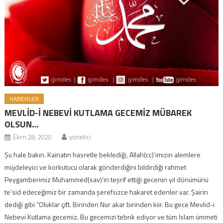
HABERLER
MEVLİD-İ NEBEVİ KUTLAMA GECEMİZ MÜBAREK
OLSUN…
Ekim 28, 2020
yonetici
Şu hale bakın. Kainatın hasretle beklediği, Allah(cc)’ımızın alemlere
müjdeleyici ve korkutucu olarak gönderdiğini bildirdiği rahmet
Peygamberimiz Muhammed(sav)’in teşrif ettiği gecenin yıl dönümünü
te’sid edeceğimiz bir zamanda şerefsizce hakaret edenler var. Şairin
dediği gibi “Oluklar çift. Birinden Nur akar birinden kiir. Bu gece Mevlid-i
Nebevi Kutlama gecemiz. Bu gecemizi tebrik ediyor ve tüm İslam ümmeti