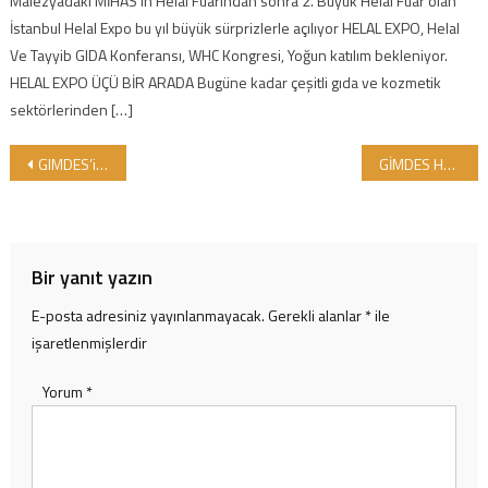
Malezyadaki MİHAS’ın Helal Fuarından sonra 2. Büyük Helal Fuar olan
İstanbul Helal Expo bu yıl büyük sürprizlerle açılıyor HELAL EXPO, Helal
Ve Tayyib GIDA Konferansı, WHC Kongresi, Yoğun katılım bekleniyor.
HELAL EXPO ÜÇÜ BİR ARADA Bugüne kadar çeşitli gıda ve kozmetik
sektörlerinden […]
Yazı gezinmesi
GIMDES’in Helal Sertifikalama Standardı ve Başvuru formu
GİMDES HELAL PLATFORM ETKİNLİKLERİ İLE HELAL LOKMAYI ANLATMAYA DEVAM EDİYOR !..
Bir yanıt yazın
E-posta adresiniz yayınlanmayacak.
Gerekli alanlar
*
ile
işaretlenmişlerdir
Yorum
*