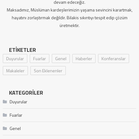
devam edeceğiz.
Maksadımız, Müslüman kardeşlerimizin yaşama sevincini karartmak,
hayatını zorlaştırmak değildir. Bilakis sıkıntıyı tespit edip çözüm
üretmektir.
ETIKETLER
Duyurular
Fuarlar
Genel
Haberler
Konferanslar
Makaleler
Son Eklenenler
KATEGORILER
Duyurular
Fuarlar
Genel