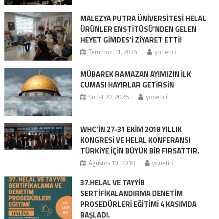
MALEZYA PUTRA ÜNİVERSİTESİ HELAL
ÜRÜNLER ENSTİTÜSÜ’NDEN GELEN
HEYET GİMDES’İ ZİYARET ETTİ!
Temmuz 11, 2024
yonetici
MÜBAREK RAMAZAN AYIMIZIN İLK
CUMASI HAYIRLAR GETİRSİN
Şubat 20, 2026
yonetici
WHC’İN 27-31 EKİM 2018 YILLIK
KONGRESİ VE HELAL KONFERANSI
TÜRKİYE İÇİN BÜYÜK BİR FIRSATTIR.
Ağustos 10, 2018
yonetici
37.HELAL VE TAYYİB
SERTİFİKALANDIRMA DENETİM
PROSEDÜRLERİ EĞİTİMİ 4 KASIMDA
BAŞLADI.