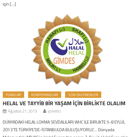
için […]
FUARLAR
KONFERANSLAR
SON EKLENENLER
HELAL VE TAYYİB BİR YAŞAM İÇİN BİRLİKTE OLALIM
Ağustos 21, 2013
yonetici
DÜNYADAKİ HELAL LOKMA SEVDALILARI WHC İLE BİRLİKTE 5-8 EYLÜL
2013’TE TÜRKİYE’DE-İSTANBULDA BULUŞUYORUZ… Dünyada