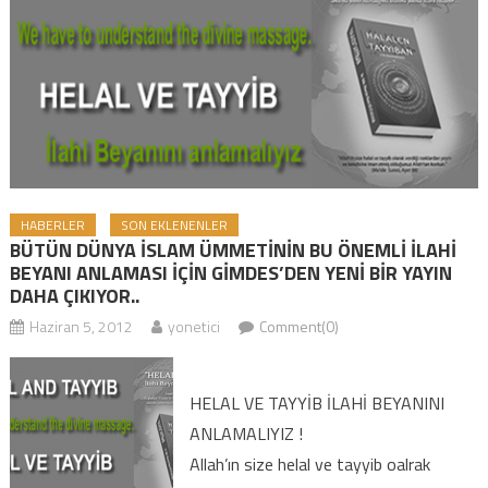
HABERLER
SON EKLENENLER
BÜTÜN DÜNYA İSLAM ÜMMETİNİN BU ÖNEMLİ İLAHİ
BEYANI ANLAMASI İÇİN GİMDES’DEN YENİ BİR YAYIN
DAHA ÇIKIYOR..
Haziran 5, 2012
yonetici
Comment(0)
HELAL VE TAYYİB İLAHİ BEYANINI
ANLAMALIYIZ !
Allah’ın size helal ve tayyib oalrak