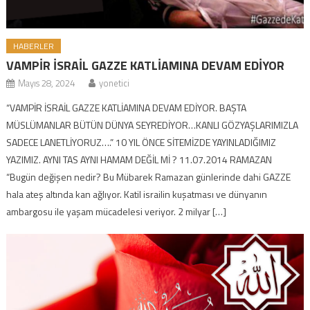
HABERLER
VAMPİR İSRAİL GAZZE KATLİAMINA DEVAM EDİYOR
Mayıs 28, 2024
yonetici
“VAMPİR İSRAİL GAZZE KATLİAMINA DEVAM EDİYOR. BAŞTA
MÜSLÜMANLAR BÜTÜN DÜNYA SEYREDİYOR…KANLI GÖZYAŞLARIMIZLA
SADECE LANETLİYORUZ….” 10 YIL ÖNCE SİTEMİZDE YAYINLADIĞIMIZ
YAZIMIZ. AYNI TAS AYNI HAMAM DEĞİL Mİ ? 11.07.2014 RAMAZAN
“Bugün değişen nedir? Bu Mübarek Ramazan günlerinde dahi GAZZE
hala ateş altında kan ağlıyor. Katil israilin kuşatması ve dünyanın
ambargosu ile yaşam mücadelesi veriyor. 2 milyar […]