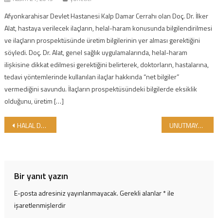
Afyonkarahisar Devlet Hastanesi Kalp Damar Cerrahı olan Doç. Dr. İlker
Alat, hastaya verilecek ilaçların, helal-haram konusunda bilgilendirilmesi
ve ilaçların prospektüsünde üretim bilgilerinin yer alması gerektiğini
söyledi. Doç. Dr. Alat, genel sağlık uygulamalarında, helal-haram
ilişkisine dikkat edilmesi gerektiğini belirterek, doktorların, hastalarına,
tedavi yöntemlerinde kullanılan ilaçlar hakkında “net bilgiler”
vermediğini savundu. İlaçların prospektüsündeki bilgilerde eksiklik
olduğunu, üretim […]
Yazı gezinmesi
HALAL DUNYA MARKETLER YENİ BOSNA ŞUBESİ AÇILDI
UNUTMAYALIM! SAĞLAM KAFA, SAĞLAM YÜREK, SAĞLAM VÜCUTTA BULUNUR.
Bir yanıt yazın
E-posta adresiniz yayınlanmayacak.
Gerekli alanlar
*
ile
işaretlenmişlerdir