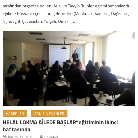
tarafından organize edilen Helal ve Tayyib ürünler eğitimi tamamlandı.
Eğitime Rusyanın çeşitli bölgelerinden (Moskova , Samara , Dağistan ,
Nijnovgrit, Çuvasistan, Yarçallı, Omsk, […]
HABERLER
SON EKLENENLER
HELAL LOKMA AİLEDE BAŞLAR”eğitiminin ikinci
haftasında
Kasım 21, 2015
yonetici