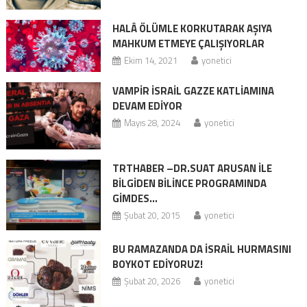
HALÂ ÖLÜMLE KORKUTARAK AŞIYA
MAHKUM ETMEYE ÇALIŞIYORLAR
Ekim 14, 2021
yonetici
VAMPİR İSRAİL GAZZE KATLİAMINA
DEVAM EDİYOR
Mayıs 28, 2024
yonetici
TRTHABER –DR.SUAT ARUSAN İLE
BİLGİDEN BİLİNCE PROGRAMINDA
GİMDES…
Şubat 20, 2015
yonetici
BU RAMAZANDA DA ISRAİL HURMASINI
BOYKOT EDİYORUZ!
Şubat 20, 2026
yonetici