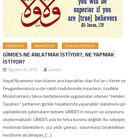
HABERLER
MAKALELER
SON EKLENENLER
GİMDES NE ANLATMAK İSTİYOR?, NE YAPMAK
İSTİYOR?
Ağustos 10, 2015
yonetici
Hayat Nizamımız olan İslamın ana kaynakları olan Kur’an-ı Kerim ve
Peygamberimiz(s.a.v)in sahih Hadislerinde insanların, özellikle
Müslümanların, takva mertebesinde uygulamaları istenen “Helalen
Tayyiben” şartlarının günlük hayatlarında yaşanabilir olabilmesi için
yapılabilecek çalışmaların tamamı GİMDES’in misyon ve vizyonunu
oluşturmaktadır. GİMDES asla bir fetva kurumu değildir. Bu sebeple,
müslüman tüketicilerin, yüz yıldır çaresiz , savunmasız bırakıldıkları
kendisine ait olmayan, […]