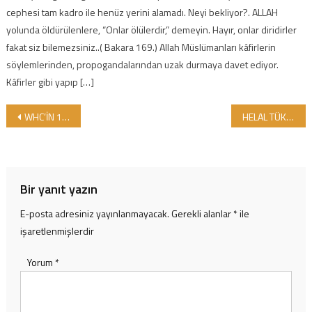
cephesi tam kadro ile henüz yerini alamadı. Neyi bekliyor?. ALLAH
yolunda öldürülenlere, “Onlar ölülerdir,” demeyin. Hayır, onlar diridirler
fakat siz bilemezsiniz..( Bakara 169.) Allah Müslümanları kâfirlerin
söylemlerinden, propogandalarından uzak durmaya davet ediyor.
Kâfirler gibi yapıp […]
Yazı gezinmesi
WHC’İN 11.GENEL KURULU 27-28 EYLÜL 2013 DE KONFERNS VE FUARLA BİRLİKTE TÜRKİYEDE YAPILACAK…
HELAL TÜKETİMİ BİLEN BİR NESİL İÇİN ‘’’HELAL VE SAĞLIKLI MUTFAK ÇOCUK ATÖLYESİ ‘’ ÇALIŞMALARI…
Bir yanıt yazın
E-posta adresiniz yayınlanmayacak.
Gerekli alanlar
*
ile
işaretlenmişlerdir
Yorum
*