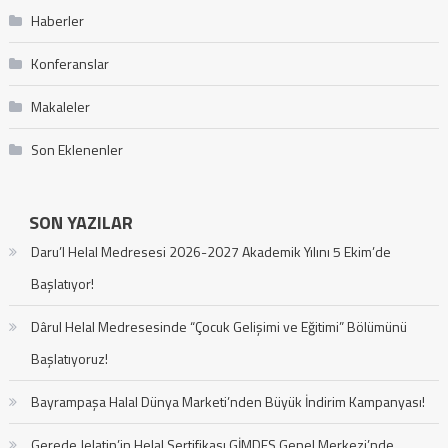
Haberler
Konferanslar
Makaleler
Son Eklenenler
SON YAZILAR
Daru’l Helal Medresesi 2026-2027 Akademik Yılını 5 Ekim’de
Başlatıyor!
Dârul Helal Medresesinde “Çocuk Gelişimi ve Eğitimi” Bölümünü
Başlatıyoruz!
Bayrampaşa Halal Dünya Marketi’nden Büyük İndirim Kampanyası!
Gerede Jelatin’in Helal Sertifikası GİMDES Genel Merkezi’nde