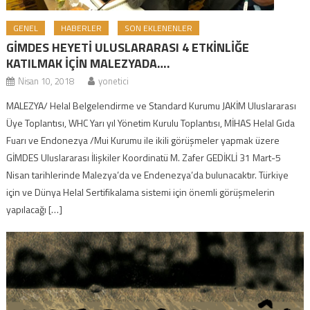
GENEL
HABERLER
SON EKLENENLER
GİMDES HEYETİ ULUSLARARASI 4 ETKİNLİĞE
KATILMAK İÇİN MALEZYADA….
Nisan 10, 2018
yonetici
MALEZYA/ Helal Belgelendirme ve Standard Kurumu JAKİM Uluslararası
Üye Toplantısı, WHC Yarı yıl Yönetim Kurulu Toplantısı, MİHAS Helal Gıda
Fuarı ve Endonezya /Mui Kurumu ile ikili görüşmeler yapmak üzere
GİMDES Uluslararası İlişkiler Koordinatü M. Zafer GEDİKLİ 31 Mart-5
Nisan tarihlerinde Malezya’da ve Endenezya’da bulunacaktır. Türkiye
için ve Dünya Helal Sertifikalama sistemi için önemli görüşmelerin
yapılacağı […]