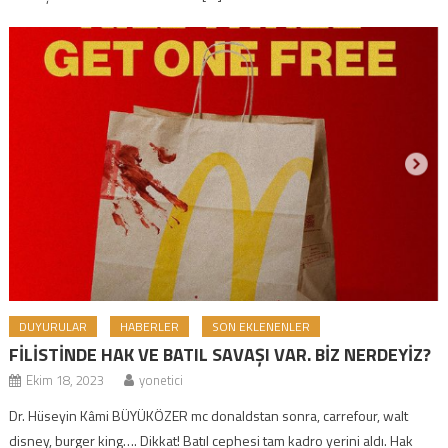
DUYURULAR
HABERLER
SON EKLENENLER
FİLİSTİNDE HAK VE BATIL SAVAŞI VAR. BİZ NERDEYİZ?
Ekim 18, 2023
yonetici
Dr. Hüseyin Kâmi BÜYÜKÖZER mc donaldstan sonra, carrefour, walt
disney, burger king…. Dikkat! Batıl cephesi tam kadro yerini aldı. Hak