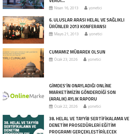
VERDİ…
Nisan 16, 2013
yonetici
6. ULUSLAR ARASI HELAL VE SAĞLIKLI
ÜRÜNLER 2013 KONFERANSI
Mayıs 21, 2013
yonetici
CUMAMIZ MÜBAREK OLSUN
Ocak 23, 2026
yonetici
GİMDES’İN ONAYLADIĞI ONLİNE
MARKETİMİZİN GÖNDERDİĞİ SON
(ARALIK) AYLIK RAPORU
Ocak 22, 2026
yonetici
38. HELAL VE TAYYİB SERTİFİKALAMA VE
DENETİM PROSEDÜRLERİ EĞİTİM
PROGRAMI GERÇEKLEŞTİRİLECEK