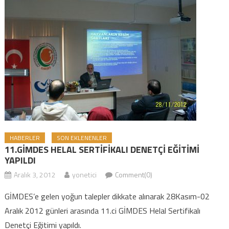
HABERLER
SON EKLENENLER
11.GİMDES HELAL SERTİFİKALI DENETÇİ EĞİTİMİ
YAPILDI
Aralık 3, 2012
yonetici
Comment(0)
GİMDES’e gelen yoğun talepler dikkate alınarak 28Kasım-02
Aralık 2012 günleri arasında 11.ci GİMDES Helal Sertifikalı
Denetçi Eğitimi yapıldı.