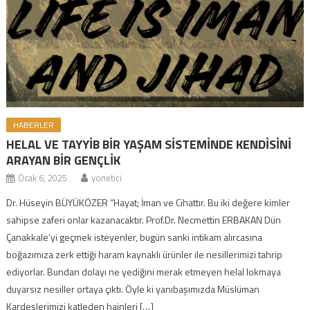
HABERLER
HELAL VE TAYYİB BİR YAŞAM SİSTEMİNDE KENDİSİNİ
ARAYAN BİR GENÇLİK
Ocak 6, 2025
yonetici
Dr. Hüseyin BÜYÜKÖZER “Hayat; İman ve Cihattır. Bu iki değere kimler
sahipse zaferi onlar kazanacaktır. Prof.Dr. Necmettin ERBAKAN Dün
Çanakkale’yi geçmek isteyenler, bugün sanki intikam alırcasına
boğazımıza zerk ettiği haram kaynaklı ürünler ile nesillerimizi tahrip
ediyorlar. Bundan dolayı ne yediğini merak etmeyen helal lokmaya
duyarsız nesiller ortaya çıktı. Öyle ki yanıbaşımızda Müslüman
Kardeşlerimizi katleden hainleri […]