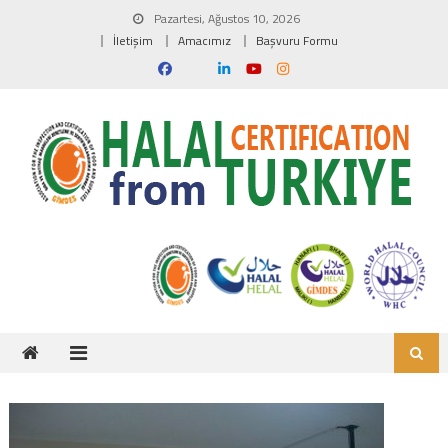
Skip to content
Pazartesi, Ağustos 10, 2026
İletişim
Amacımız
Başvuru Formu