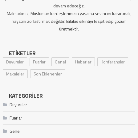
devam edeceğiz.
Maksadımız, Müslüman kardeşlerimizin yaşama sevincini karartmak,
hayatını zorlaştırmak değildir. Bilakis sıkıntıyı tespit edip çözüm
üretmektir.
ETIKETLER
Duyurular
Fuarlar
Genel
Haberler
Konferanslar
Makaleler
Son Eklenenler
KATEGORILER
Duyurular
Fuarlar
Genel