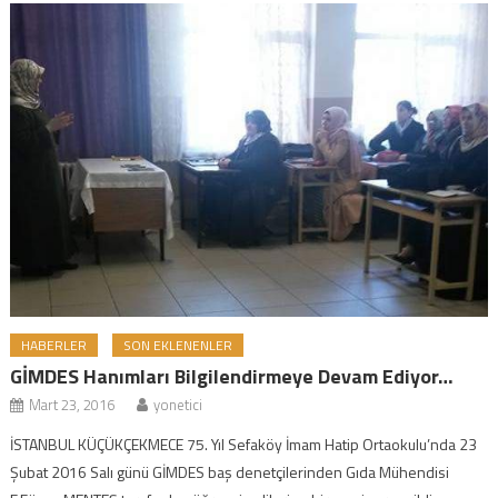
HABERLER
SON EKLENENLER
GİMDES Hanımları Bilgilendirmeye Devam Ediyor…
Mart 23, 2016
yonetici
İSTANBUL KÜÇÜKÇEKMECE 75. Yıl Sefaköy İmam Hatip Ortaokulu’nda 23
Şubat 2016 Salı günü GİMDES baş denetçilerinden Gıda Mühendisi