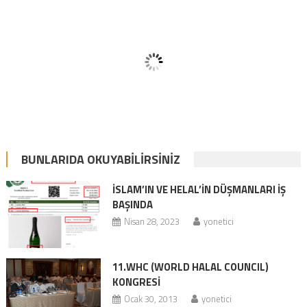
BUNLARIDA OKUYABILIRSINIZ
İSLAM’IN VE HELAL’İN DÜŞMANLARI İŞ
BAŞINDA
Nisan 28, 2023
yonetici
11.WHC (WORLD HALAL COUNCIL)
KONGRESİ
Ocak 30, 2013
yonetici