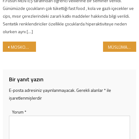
F.Füsun MENTEŞ tarafından öğrenci velilerine bir seminer verildi.
Günümüzde çocukların çok tükettiği fast food , kola ve gazlı içecekler ve
cips, mısır çerezlerindeki zararlı katkı maddeler hakkında bilgi verildi.
Sentetik renklendiriciler özellikle çocuklarda hiperaktiviteye neden
olurken aynı […]
Yazı gezinmesi
MOSKOVA HELAL EXPO 2013
MÜSLÜMAN TÜRKİYENİN YÜZ AKLARINA YENİ BİR ÜYE DAHA KATILDI… SEYDİŞEHİR HALAL DUNYA MARKETİ HİZMETE DUALARLA BAŞLADI…
Bir yanıt yazın
E-posta adresiniz yayınlanmayacak.
Gerekli alanlar
*
ile
işaretlenmişlerdir
Yorum
*