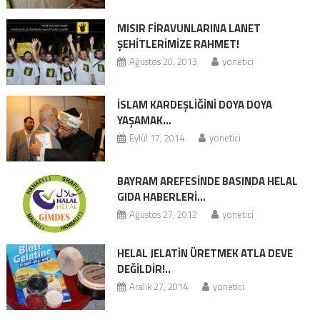
MISIR FİRAVUNLARINA LANET
ŞEHİTLERİMİZE RAHMET!
Ağustos 20, 2013
yonetici
İSLAM KARDEŞLİĞİNİ DOYA DOYA
YAŞAMAK…
Eylül 17, 2014
yonetici
BAYRAM AREFESİNDE BASINDA HELAL
GIDA HABERLERİ…
Ağustos 27, 2012
yonetici
HELAL JELATİN ÜRETMEK ATLA DEVE
DEĞİLDİR!..
Aralık 27, 2014
yonetici