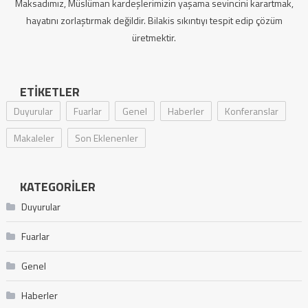
Maksadımız, Müslüman kardeşlerimizin yaşama sevincini karartmak,
hayatını zorlaştırmak değildir. Bilakis sıkıntıyı tespit edip çözüm
üretmektir.
ETIKETLER
Duyurular
Fuarlar
Genel
Haberler
Konferanslar
Makaleler
Son Eklenenler
KATEGORILER
Duyurular
Fuarlar
Genel
Haberler