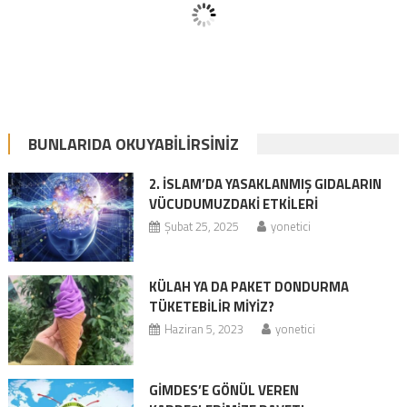
BUNLARIDA OKUYABILIRSINIZ
2. İSLAM’DA YASAKLANMIŞ GIDALARIN
VÜCUDUMUZDAKİ ETKİLERİ
Şubat 25, 2025
yonetici
KÜLAH YA DA PAKET DONDURMA
TÜKETEBİLİR MİYİZ?
Haziran 5, 2023
yonetici
GİMDES’E GÖNÜL VEREN