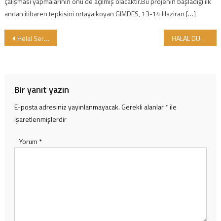
çalışması yapmalarının önü de açılmış olacaktır.Bu projenin başladığı ilk
andan itibaren tepkisini ortaya koyan GIMDES, 13-14 Haziran […]
Yazı gezinmesi
Helal Sertifikalama
HALAL DUNYA MARKETLERİ YENİ ŞUBELERİ AÇILDI
Bir yanıt yazın
E-posta adresiniz yayınlanmayacak.
Gerekli alanlar
*
ile
işaretlenmişlerdir
Yorum
*