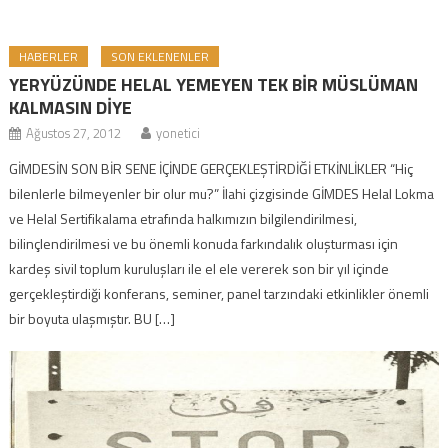
HABERLER
SON EKLENENLER
YERYÜZÜNDE HELAL YEMEYEN TEK BİR MÜSLÜMAN
KALMASIN DİYE
Ağustos 27, 2012
yonetici
GİMDESİN SON BİR SENE İÇİNDE GERÇEKLEŞTİRDİĞİ ETKİNLİKLER “Hiç
bilenlerle bilmeyenler bir olur mu?” İlahi çizgisinde GİMDES Helal Lokma
ve Helal Sertifikalama etrafında halkımızın bilgilendirilmesi,
bilinçlendirilmesi ve bu önemli konuda farkındalık oluşturması için
kardeş sivil toplum kuruluşları ile el ele vererek son bir yıl içinde
gerçekleştirdiği konferans, seminer, panel tarzındaki etkinlikler önemli
bir boyuta ulaşmıştır. BU […]