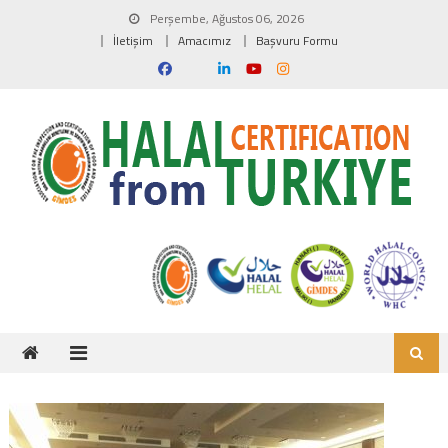
Skip to content
Perşembe, Ağustos 06, 2026
İletişim
Amacımız
Başvuru Formu