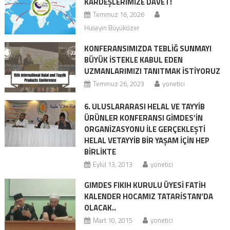
KARDEŞLERIMIZE DAVET!
Temmuz 16, 2026
Hüseyin Büyüközer
KONFERANSIMIZDA TEBLİĞ SUNMAYI
BÜYÜK İSTEKLE KABUL EDEN
UZMANLARIMIZI TANITMAK İSTİYORUZ
Temmuz 26, 2023
yonetici
6. ULUSLARARASI HELAL VE TAYYİB
ÜRÜNLER KONFERANSI GİMDES’İN
ORGANİZASYONU İLE GERÇEKLEŞTİ
HELAL VETAYYIB BIR YAŞAM İÇIN HEP
BIRLIKTE
Eylül 13, 2013
yonetici
GIMDES FIKIH KURULU ÜYESI FATIH
KALENDER HOCAMIZ TATARISTAN’DA
OLACAK..
Mart 10, 2015
yonetici