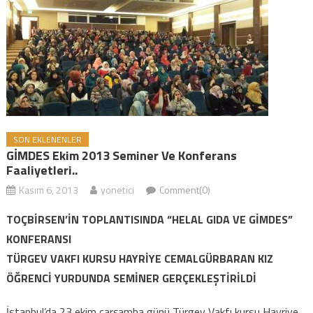
SON EKLENENLER
GİMDES Ekim 2013 Seminer Ve Konferans
Faaliyetleri..
Kasım 6, 2013
yonetici
Comment(0)
TOÇBİRSEN’İN TOPLANTISINDA “HELAL GIDA VE GİMDES”
KONFERANSI
TÜRGEV VAKFI KURSU HAYRİYE CEMALGÜRBARAN KIZ
ÖĞRENCİ YURDUNDA SEMİNER GERÇEKLEŞTİRİLDİ
İstanbul’da 23 ekim çarşamba günü Türgev Vakfı kursu Hayriye