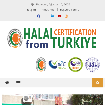
Skip to content
Pazartesi, Ağustos 10, 2026
İletişim
Amacımız
Başvuru Formu