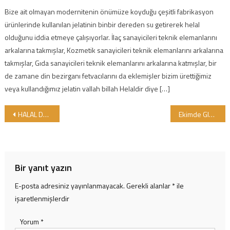
Bize ait olmayan modernitenin önümüze koyduğu çeşitli fabrikasyon
ürünlerinde kullanılan jelatinin binbir dereden su getirerek helal
olduğunu iddia etmeye çalışıyorlar. İlaç sanayicileri teknik elemanlarını
arkalarına takmışlar, Kozmetik sanayicileri teknik elemanlarını arkalarına
takmışlar, Gıda sanayicileri teknik elemanlarını arkalarına katmışlar, bir
de zamane din bezirganı fetvacılarını da eklemişler bizim ürettiğimiz
veya kullandığımız jelatin vallah billah Helaldir diye […]
Yazı gezinmesi
HALAL DUNYA MARKETLERİ AVCILAR ŞUBESİ KUR’AN TİLAVETİ VE DUALARLA AÇILDI
Ekimde GIMDES Helal Sertifikasi Alan Firmalar
Bir yanıt yazın
E-posta adresiniz yayınlanmayacak.
Gerekli alanlar
*
ile
işaretlenmişlerdir
Yorum
*