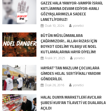
GAZZE HALA YANIYOR-VAMPİR İSRAİL
KATLİAMINA DEVAM EDİYOR-KANLI
GÖZYAŞLARIMIZLA SADECE
LANETLİYORUZ!
Ocak 10, 2024
yonetici
BÜTÜN MÜSLÜMANLARA
ÇAĞRIMIZDIR!.. ALLAH RIZASI İÇİN
BOYKOT EDELİM! YILBAŞI VE NOEL
KUTLAMALARINA HAYIR DİYELİM!
Aralık 31, 2025
yonetici
HAYRAT’TAN MAZLUM ÇOCUKLARA
GİMDES HELAL SERTİFİKALI YARDIM
GÖNDERİLDİ.
Ocak 26, 2016
yonetici
HALAL DUNYA MARKETLERİ AVCILAR
ŞUBESİ KUR’AN TİLAVETİ VE DUALARLA
AÇILDI