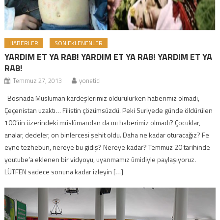
HABERLER
SON EKLENENLER
YARDIM ET YA RAB! YARDIM ET YA RAB! YARDIM ET YA
RAB!
Temmuz 27, 2013
yonetici
Bosnada Müslüman kardeşlerimiz öldürülürken haberimiz olmadı,
Çeçenistan uzaktı… Filistin çözümsüzdü. Peki Suriyede günde öldürülen
100’ün üzerindeki müslümandan da mı haberimiz olmadı? Çocuklar,
analar, dedeler, on binlercesi şehit oldu. Daha ne kadar oturacağız? Fe
eyne tezhebun, nereye bu gidiş? Nereye kadar? Temmuz 20 tarihinde
youtube’a eklenen bir vidyoyu, uyanmamız ümidiyle paylaşıyoruz.
LÜTFEN sadece sonuna kadar izleyin […]