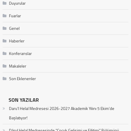
Duyurular
Fuarlar
Genel
Haberler
Konferanslar
Makaleler
Son Eklenenler
SON YAZILAR
Daru’l Helal Medresesi 2026-2027 Akademik Yılını 5 Ekim’de
Başlatıyor!
Dârul Helal Medresesinde “Çocuk Gelişimi ve Eğitimi” Bölümünü