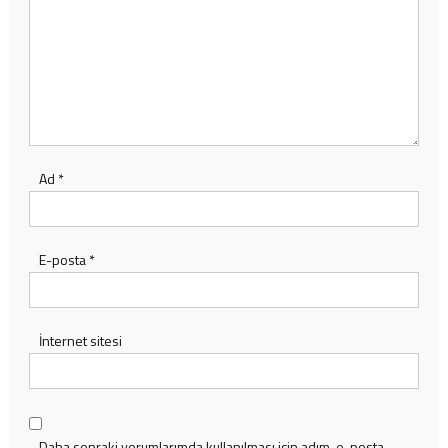
Ad
*
E-posta
*
İnternet sitesi
Daha sonraki yorumlarımda kullanılması için adım, e-posta