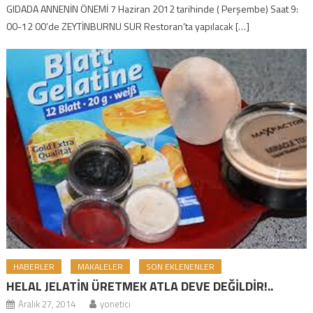
GIDADA ANNENİN ÖNEMİ 7 Haziran 2012 tarihinde ( Perşembe) Saat 9:
00-12 00’de ZEYTİNBURNU SUR Restoran’ta yapılacak […]
HABERLER
MAKALELER
SON EKLENENLER
HELAL JELATİN ÜRETMEK ATLA DEVE DEĞİLDİR!..
Aralık 27, 2014
yonetici