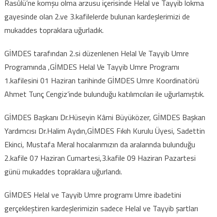
Rasûlü’ne komşu olma arzusu içerisinde Helal ve Tayyib lokma
gayesinde olan 2.ve 3.kafilelerde bulunan kardeşlerimizi de
mukaddes topraklara uğurladık.
GİMDES tarafından 2.si düzenlenen Helal Ve Tayyib Umre
Programında ,GİMDES Helal Ve Tayyib Umre Programı
1.kafilesini 01 Haziran tarihinde GİMDES Umre Koordinatörü
Ahmet Tunç Cengiz’inde bulunduğu katılımcıları ile uğurlamıştık.
GİMDES Başkanı Dr.Hüseyin Kâmi Büyüközer, GİMDES Başkan
Yardımcısı Dr.Halim Aydın,GİMDES Fıkıh Kurulu Üyesi, Sadettin
Ekinci, Mustafa Meral hocalarımızın da aralarında bulunduğu
2.kafile 07 Haziran Cumartesi,3.kafile 09 Haziran Pazartesi
günü mukaddes topraklara uğurlandı.
GİMDES Helal ve Tayyib Umre programı Umre ibadetini
gerçekleştiren kardeşlerimizin sadece Helal ve Tayyib şartları