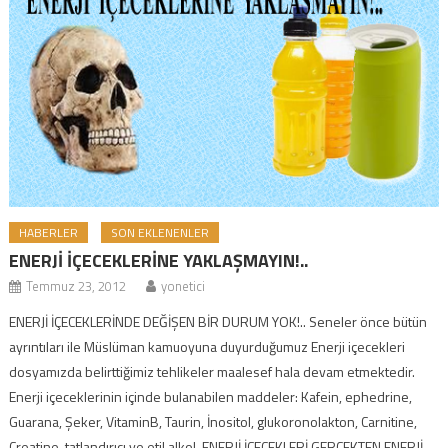
HABERLER
SON EKLENENLER
ENERJİ İÇECEKLERİNE YAKLAŞMAYIN!..
Temmuz 23, 2012
yonetici
ENERJİ İÇECEKLERİNDE DEĞİŞEN BİR DURUM YOK!.. Seneler önce bütün
ayrıntıları ile Müslüman kamuoyuna duyurduğumuz Enerji içecekleri
dosyamızda belirttiğimiz tehlikeler maalesef hala devam etmektedir.
Enerji içeceklerinin içinde bulanabilen maddeler: Kafein, ephedrine,
Guarana, Şeker, VitaminB, Taurin, İnositol, glukoronolakton, Carnitine,
Creatine, tatlandırıcı ve etil alkol. ENERJİ İÇECEKLERİ GERÇEKTEN ENERJİ