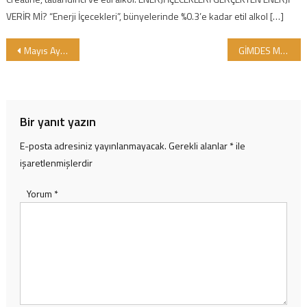
VERİR Mİ? “Enerji İçecekleri”, bünyelerinde %0.3’e kadar etil alkol […]
Yazı gezinmesi
Mayıs Ayında Sertifika Alan Firmalar
GİMDES Moskova 5.Helal ve Tayyib Ürünler Konferansına Katıldı.
Bir yanıt yazın
E-posta adresiniz yayınlanmayacak.
Gerekli alanlar
*
ile
işaretlenmişlerdir
Yorum
*