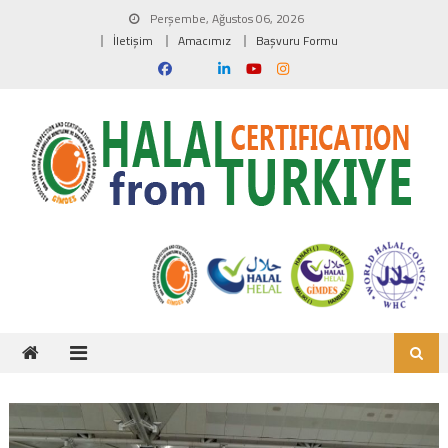
Skip to content
Perşembe, Ağustos 06, 2026
İletişim
Amacımız
Başvuru Formu