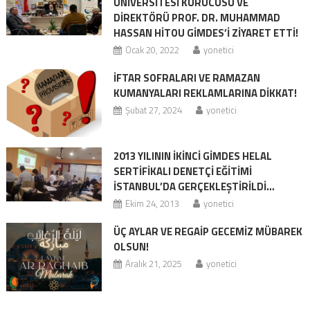
ÜNİVERSİTESİ KURUCUSU VE
DİREKTÖRÜ PROF. DR. MUHAMMAD
HASSAN HİTOU GİMDES’İ ZİYARET ETTİ!
Ocak 20, 2022
yonetici
İFTAR SOFRALARI VE RAMAZAN
KUMANYALARI REKLAMLARINA DİKKAT!
Şubat 27, 2024
yonetici
2013 YILININ İKİNCİ GİMDES HELAL
SERTİFİKALI DENETÇİ EĞİTİMİ
İSTANBUL’DA GERÇEKLEŞTİRİLDİ…
Ekim 24, 2013
yonetici
ÜÇ AYLAR VE REGAİP GECEMİZ MÜBAREK
OLSUN!
Aralık 21, 2025
yonetici