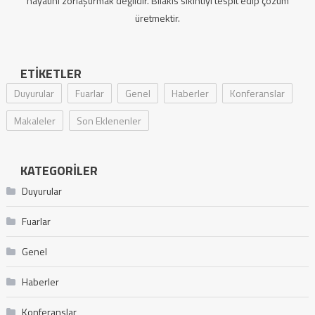
hayatını zorlaştırmak değildir. Bilakis sıkıntıyı tespit edip çözüm
üretmektir.
ETIKETLER
Duyurular
Fuarlar
Genel
Haberler
Konferanslar
Makaleler
Son Eklenenler
KATEGORILER
Duyurular
Fuarlar
Genel
Haberler
Konferanslar