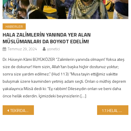
HABERLER
HALA ZALİMLERİN YANINDA YER ALAN
MÜSLÜMANLARI DA BOYKOT EDELİM!
Temmuz 29, 2024
yonetici
Dr. Hüseyin Kâmi BÜYÜKÖZER “Zalimlerin yanında olmayın! Yoksa ateş
size de dokunur! Hem sizin, Allah’tan başka hiçbir dostunuz yoktur;
sonra size yardım edilmez.” (Hud 113) “Musa tayin ettiğimiz vakitte
buluşmak üzere kavminden yetmiş adam seçti. Onları o müthiş deprem
yakalayınca Mûsâ dedi ki: “Ey rabbim! Dileseydin onları ve beni daha
önce helâk ederdin. İçimizdeki beyinsizlerin […]
Yazı gezinmesi
TEKİRDAĞ’IMIZDA HALAL DUNYA MARKETLERİMİZE YENİ BİR ŞUBE DAHA KATILDI…
17.HELAL SERTİFİKALI DENETÇİ EĞİTİMİ İSTANBUL’DA TAMAMLANDI