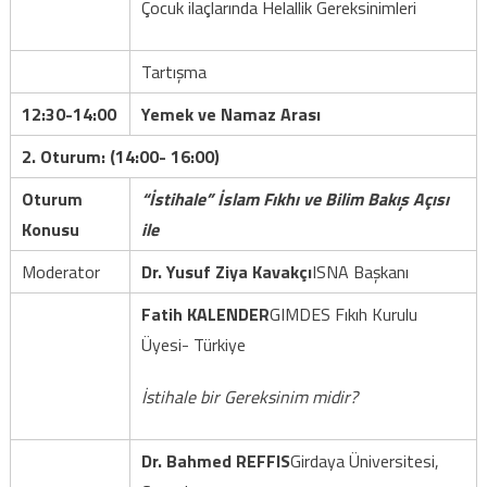
Çocuk ilaçlarında Helallik Gereksinimleri
Tartışma
12:30-14:00
Yemek ve Namaz Arası
2. Oturum: (14:00- 16:00)
Oturum
“İstihale” İslam Fıkhı ve Bilim Bakış Açısı
Konusu
ile
Moderator
Dr. Yusuf Ziya Kavakçı
ISNA Başkanı
Fatih KALENDER
GIMDES Fıkıh Kurulu
Üyesi- Türkiye
İstihale bir Gereksinim midir?
Dr. Bahmed REFFIS
Girdaya Üniversitesi,