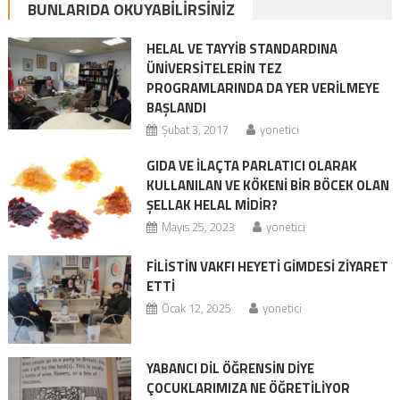
BUNLARIDA OKUYABILIRSINIZ
HELAL VE TAYYİB STANDARDINA
ÜNİVERSİTELERİN TEZ
PROGRAMLARINDA DA YER VERİLMEYE
BAŞLANDI
Şubat 3, 2017
yonetici
GIDA VE İLAÇTA PARLATICI OLARAK
KULLANILAN VE KÖKENİ BİR BÖCEK OLAN
ŞELLAK HELAL MİDİR?
Mayıs 25, 2023
yonetici
FİLİSTİN VAKFI HEYETİ GİMDESİ ZİYARET
ETTİ
Ocak 12, 2025
yonetici
YABANCI DİL ÖĞRENSİN DİYE
ÇOCUKLARIMIZA NE ÖĞRETİLİYOR