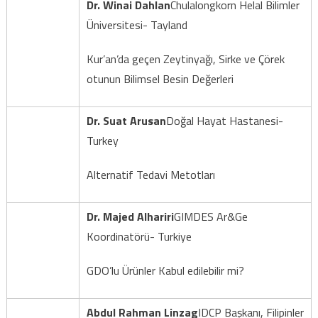
Dr. Winai Dahlan
Chulalongkorn Helal Bilimler
Üniversitesi- Tayland
Kur’an’da geçen Zeytinyağı, Sirke ve Çörek
otunun Bilimsel Besin Değerleri
Dr. Suat Arusan
Doğal Hayat Hastanesi-
Turkey
Alternatif Tedavi Metotları
Dr. Majed Alhariri
GIMDES Ar&Ge
Koordinatörü- Turkiye
GDO’lu Ürünler Kabul edilebilir mi?
Abdul Rahman Linzag
IDCP Başkanı, Filipinler