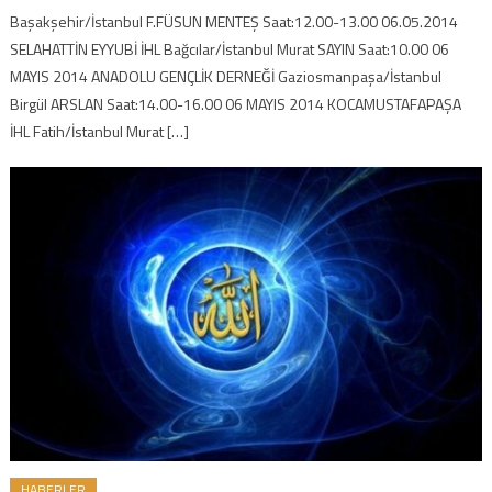
Başakşehir/İstanbul F.FÜSUN MENTEŞ Saat:12.00-13.00 06.05.2014
SELAHATTİN EYYUBİ İHL Bağcılar/İstanbul Murat SAYIN Saat:10.00 06
MAYIS 2014 ANADOLU GENÇLİK DERNEĞİ Gaziosmanpaşa/İstanbul
Birgül ARSLAN Saat:14.00-16.00 06 MAYIS 2014 KOCAMUSTAFAPAŞA
İHL Fatih/İstanbul Murat […]
HABERLER