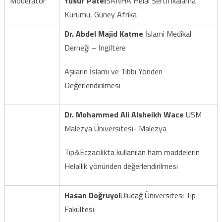
Moderator
Yusuf Patel
SANHA Helal Sertifikalama
Kurumu, Güney Afrika
Dr. Abdel Majid Katme
İslami Medikal
Derneği – İngiltere
Aşıların İslami ve Tıbbı Yönden
Değerlendirilmesi
Dr. Mohammed Ali Alsheikh Wace
USM
Malezya Üniversitesi- Malezya
Tıp&Eczacılıkta kullanılan ham maddelerin
Helallik yönünden değerlendirilmesi
Hasan Doğruyol
Uludağ Üniversitesi Tıp
Fakültesi