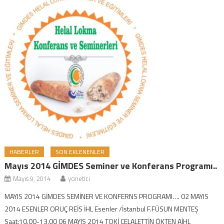
HABERLER
SON EKLENENLER
Mayıs 2014 GİMDES Seminer ve Konferans Programı..
Mayıs 9, 2014
yonetici
MAYIS 2014 GİMDES SEMİNER VE KONFERNS PROGRAMI…. 02 MAYIS
2014 ESENLER ORUÇ REİS İHL Esenler /İstanbul F.FÜSUN MENTEŞ
Saat:10.00-13.00 06 MAYIS 2014 TOKİ CELALETTİN ÖKTEN AİHL