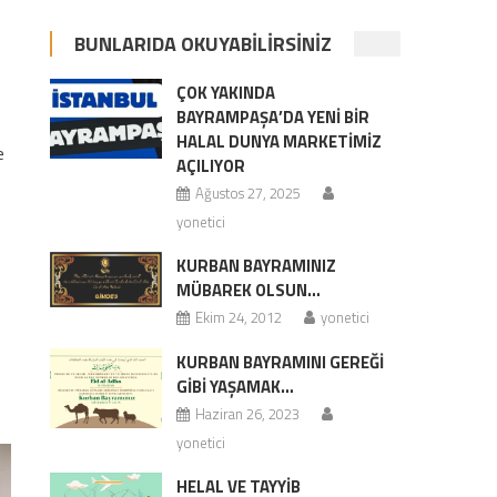
BUNLARIDA OKUYABILIRSINIZ
ÇOK YAKINDA
BAYRAMPAŞA’DA YENİ BİR
HALAL DUNYA MARKETİMİZ
e
AÇILIYOR
Ağustos 27, 2025
yonetici
KURBAN BAYRAMINIZ
MÜBAREK OLSUN…
Ekim 24, 2012
yonetici
KURBAN BAYRAMINI GEREĞİ
GİBİ YAŞAMAK…
Haziran 26, 2023
yonetici
HELAL VE TAYYİB