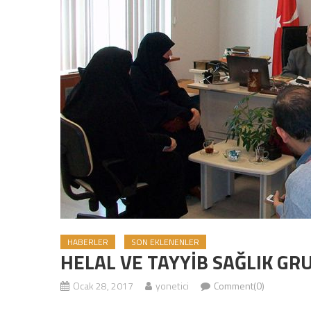
HABERLER
SON EKLENENLER
HELAL VE TAYYİB SAĞLIK GRU
Ocak 28, 2017
yonetici
Comment(0)