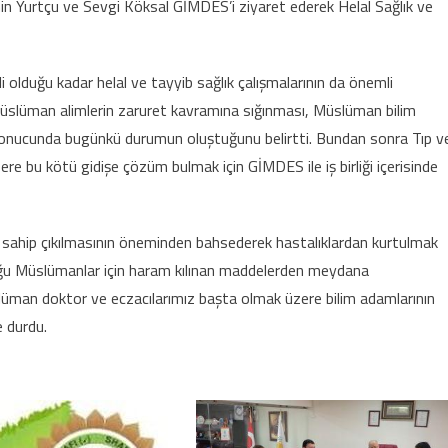
n Yurtçu ve Sevgi Köksal GİMDES’i ziyaret ederek Helal Sağlık ve
lduğu kadar helal ve tayyib sağlık çalışmalarının da önemli
i, Müslüman alimlerin zaruret kavramına sığınması, Müslüman bilim
ı sonucunda bugünkü durumun oluştuğunu belirtti. Bundan sonra Tıp v
re bu kötü gidişe çözüm bulmak için GİMDES ile iş birliği içerisinde
ahip çıkılmasının öneminden bahsederek hastalıklardan kurtulmak
birçoğu Müslümanlar için haram kılınan maddelerden meydana
üman doktor ve eczacılarımız başta olmak üzere bilim adamlarının
e durdu.