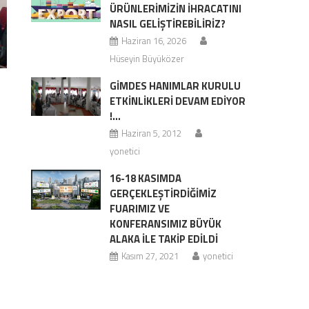
ÜRÜNLERİMİZİN İHRACATINI
NASIL GELİŞTİREBİLİRİZ?
Haziran 16, 2026
Hüseyin Büyüközer
GİMDES HANIMLAR KURULU
ETKİNLİKLERİ DEVAM EDİYOR
!…
Haziran 5, 2012
yonetici
16-18 KASIMDA
GERÇEKLEŞTİRDİĞİMİZ
FUARIMIZ VE
KONFERANSIMIZ BÜYÜK
ALAKA İLE TAKİP EDİLDİ
Kasım 27, 2021
yonetici