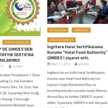
DUYURULAR
HABERLER
SON EKLENENLER
SON EKLENENLER
İngiltere Helal Sertifikalama
7’DE GIMDES’DEN
Kurumu “Halal Food Authority”
TAYYIB SERTIFIKA
GİMDES’i ziyaret etti.
MALARIMIZ
Mart 17, 2014
yonetici
017
yonetici
İngiltere’nin en köklü Helal Sertifikalama
ika Alan Firmalarimiz 1 Cihan
Kurumu olan Halal Food Authority’nin
Trading Co. Irak Domates
başkanı Saqib Muhammed Bey ve
rmenci Teks. Tar. Ürün. Nak.
Kesimhanelerden sorumlu müdür Mansur
d. Şti. Gaziantep Misir İrmiği,
Ahmed Bey ile birlikte GIMDES’i ziyaret
r Kepeği 3 Yazicioğlu
ettiler. Toplantıda, GIMDES’in tüm dünyada
Muhammet Abdullah Kaya