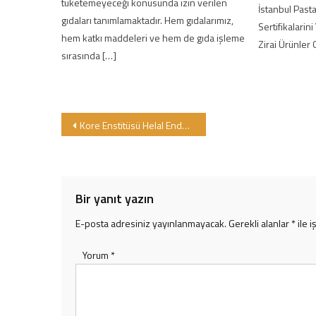
tüketemeyeceği konusunda izin verilen
İstanbul Past
gıdaları tanımlamaktadır. Hem gıdalarımız,
Sertifikalarini
hem katkı maddeleri ve hem de gıda işleme
Zirai Ürünler 
sırasında […]
Yazı gezinmesi
Kore Enstitüsü Helal Endüstrisi Genel Müdürü GİMDES’i ziyaret etti.
Bir yanıt yazın
E-posta adresiniz yayınlanmayacak.
Gerekli alanlar
*
ile i
Yorum
*