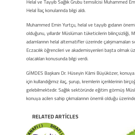
Helal ve Tayyib Sağlık Grubu temsilcisi Muhammed Emi
Helal İlaç konularında bilgi aldı.
Muhammed Emin Yurtçu, helal ve tayyib gıdanın önemli o
olduğunu, yıllardır Müslüman tüketicilerin bilinçsizliğ
adamlarının helal alternatifler üzerinde çalışmamalar
Eczacılık öğrencileri ve akademisyenleri başta olmak üze
olacakları konusunda bilgi verdi.
GİMDES Başkanı Dr. Hüseyin Kâmi Büyüközer, konuya s
için kullandığımız ilaç, şurup, kremlerin içeriklerinin 
gelebilmektedir. Sağlık sektöründe eğitim görmüş Müsl
konuya acilen sahip çıkmalarının önemli olduğu üzerind
RELATED ARTICLES