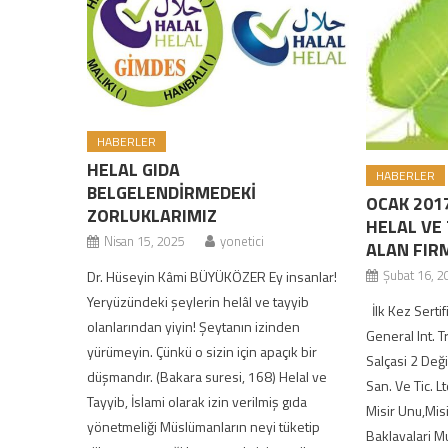
HABERLER
HELAL GIDA
HABERLER
BELGELENDİRMEDEKİ
OCAK 201
ZORLUKLARIMIZ
HELAL VE 
Nisan 15, 2025
yonetici
ALAN FIR
Şubat 16, 2
Dr. Hüseyin Kâmi BÜYÜKÖZER Ey insanlar!
Yeryüzündeki şeylerin helâl ve tayyib
İlk Kez Sertif
olanlarından yiyin! Şeytanın izinden
General Int. 
yürümeyin. Çünkü o sizin için apaçık bir
Salçasi 2 Deği
düşmandır. (Bakara suresi, 168) Helal ve
San. Ve Tic. Lt
Tayyib, İslami olarak izin verilmiş gıda
Misir Unu,Misi
yönetmeliği Müslümanların neyi tüketip
Baklavalari 