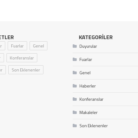
ETLER
KATEGORILER
r
Fuarlar
Genel
Duyurular
r
Konferanslar
Fuarlar
er
Son Eklenenler
Genel
Haberler
Konferanslar
Makaleler
Son Eklenenler