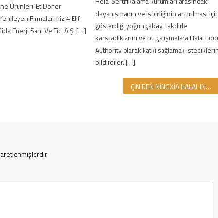
Helal Sertifikalama kurumları arasındaki
ane Ürünleri-Et Döner
dayanışmanın ve işbirliğinin arttırılması içi
 Yenileyen Firmalarimiz 4 Elif
gösterdiği yoğun çabayı takdirle
Gida Enerji San. Ve Tic. A.Ş. […]
karşıladıklarını ve bu çalışmalara Halal Foo
Authority olarak katkı sağlamak istediklerin
bildirdiler. […]
ÇİN’DEN NİNGXİA HALAL INSTİTUTE HEYETİ GİMDES’İ ZİYARET ETTİ…
şaretlenmişlerdir