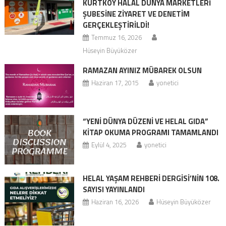
KURTKÖY HALAL DUNYA MARKETLERI
ŞUBESINE ZIYARET VE DENETIM
GERÇEKLEŞTIRILDI!
Temmuz 16, 2026
Hüseyin Büyüközer
RAMAZAN AYINIZ MÜBAREK OLSUN
Haziran 17, 2015
yonetici
“YENİ DÜNYA DÜZENİ VE HELAL GIDA”
KİTAP OKUMA PROGRAMI TAMAMLANDI
Eylül 4, 2025
yonetici
HELAL YAŞAM REHBERİ DERGİSİ’NİN 108.
SAYISI YAYINLANDI
Haziran 16, 2026
Hüseyin Büyüközer