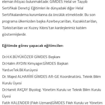
eleman ihtiyacı bulunmaktadır. GİMDES Helal ve Tayyib
Sertifikalı Denetçi Eğitimleri ile dünyadaki diğer Helal
Sertifikalandırma kurumlarına da öncülük etmektedir. Bu son
programa ülkemizden başka Azerbeycan’dan, Kazakistan’dan,
Türkistan’dan ve Kuzey Kıbrıs’tan kardeşlerimiz katılım
göstermişlerdir.
Eğitimde görev yapacak eğitimciler:
Dr.H.K.BÜYÜKÖZER GİMDES Başkanı
Dr.Halim AYDIN Kimyager.GİMDES Başkan
Yard.veTek.Bil.Kur.üyesi
Dr. Majed ALHARİRİ GİMDES AR-GE Koordinatörü. Teknik Bilim
Kurulu Üyesi
Dr.Hamit AKÇAY Biyolog. Yönetim Kurulu ve Teknik Bilim Kurulu
Üyesi
Fatih KALENDER (Fıkıh Uzmanı)GİMDES Fıkıh Kurulu ve Yönetim