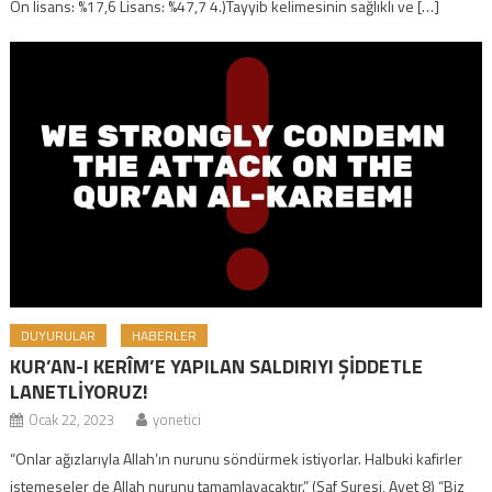
Ön lisans: %17,6 Lisans: %47,7 4.)Tayyib kelimesinin sağlıklı ve […]
DUYURULAR
HABERLER
KUR’AN-I KERÎM’E YAPILAN SALDIRIYI ŞİDDETLE
LANETLİYORUZ!
Ocak 22, 2023
yonetici
“Onlar ağızlarıyla Allah’ın nurunu söndürmek istiyorlar. Halbuki kafirler
istemeseler de Allah nurunu tamamlayacaktır.” (Saf Suresi, Ayet 8) “Biz