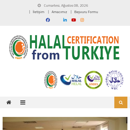
Skip to content
Cumartesi, Ağustos 08, 2026
İletişim
Amacımız
Başvuru Formu