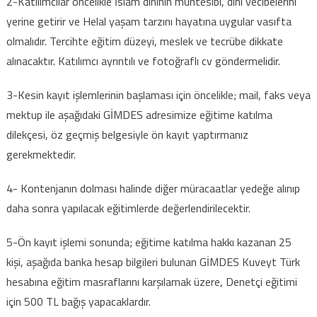
2-Katılımcılar öncelikle İslam dininin müntesibi, dini vecibelerini
yerine getirir ve Helal yaşam tarzını hayatına uygular vasıfta
olmalıdır. Tercihte eğitim düzeyi, meslek ve tecrübe dikkate
alınacaktır. Katılımcı ayrıntılı ve fotoğraflı cv göndermelidir.
3-Kesin kayıt işlemlerinin başlaması için öncelikle; mail, faks veya
mektup ile aşağıdaki GİMDES adresimize eğitime katılma
dilekçesi, öz geçmiş belgesiyle ön kayıt yaptırmanız
gerekmektedir.
4- Kontenjanın dolması halinde diğer müracaatlar yedeğe alınıp
daha sonra yapılacak eğitimlerde değerlendirilecektir.
5-Ön kayıt işlemi sonunda; eğitime katılma hakkı kazanan 25
kişi, aşağıda banka hesap bilgileri bulunan GİMDES Kuveyt Türk
hesabına eğitim masraflarını karşılamak üzere, Denetçi eğitimi
için 500 TL bağış yapacaklardır.