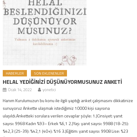
HABERLER
SON EKLENENLER
HELAL YEDİĞİNİZİ DÜŞÜNÜYORMUSUNUZ ANKETİ
Ocak 14, 2022
yonetici
Hanım Kurulumuzun bu konu ile ilgili yaptığı anket çalışmasını dikkatinize
sunuyoruz Ankette ulaşmak istediğimiz 10000 kişi sayısına
ulaşıldı.Anketteki sorulara verilen cevaplar şöyle: 1.)Cinsiyet: yanıt
sayısı: 9968 Kadın %93– Erkek %6,1 2.)Yaş: yanıt sayısı: 9988 (18-25):
%42,3 (25-39): %42,1 (40+): %16 3.)Eğitim: yanıt sayısı: 9908 Lise: %23