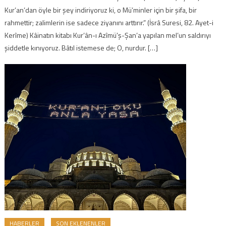
Kur’an’dan öyle bir şey indiriyoruz ki, o Mü’minler için bir şifa, bir
rahmettir; zalimlerin ise sadece ziyanını arttırır.” (İsrâ Suresi, 82. Ayet-i
Kerîme) Kâinatın kitabı Kur’ân-ı Azîmü’ş-Şan’a yapılan mel’un saldırıyı
şiddetle kınıyoruz. Bâtıl istemese de; O, nurdur. […]
HABERLER
SON EKLENENLER