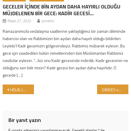
GECELER İÇİNDE BİN AYDAN DAHA HAYIRLI OLDUĞU
MÜJDELENEN BİR GECE: KADİR GECESİ…
Nisan 27, 2022
yonetici
Ramazanımızla vedalaşma saatlerine yaklaştığımız bir zaman diliminde
habercisi olan ve Rabbimizin bin aydan daha hayırlı olduğu bildirilen
Leyletü’l Kadr gecemizin gölgesindeyiz. Rabbimiz mübarek eylesin. Bu
gece için vaadedilen bütün nimetlerinden tüm Müslümanları Rabbimiz
nasibdar eylesin. “…biz onu Kadir gecesinde indirdik. Kadir gecesinin ne
olduğunu sen bilir misin? Kadir gecesi bin aydan daha hayırlıdır. O
gecede […]
Yazı gezinmesi
HELAL LOKMA SEVDALILARI WHC İLE BİRLİKTE 2017 EKİM’DE TÜRKİYE’DE BULUŞUYORLAR
GİMDES ve World Halal Council Uluslararası İslam Ekonomisi, Finans ve Etik Kongresi’ne katılacak
Bir yanıt yazın
E-posta adresiniz yayınlanmayacak.
Gerekli alanlar
*
ile