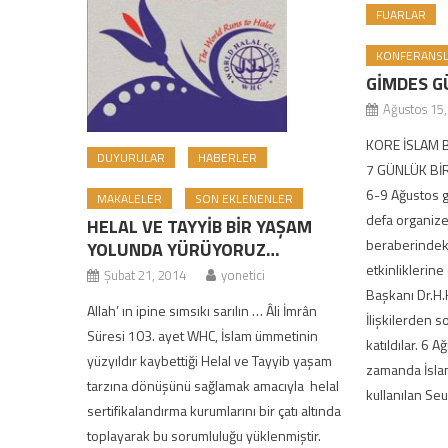
FUARLAR
KONFERANS
GİMDES G
Ağustos 15
KORE İSLAM B
DUYURULAR
HABERLER
7 GÜNLÜK BİR
6-9 Ağustos gü
MAKALELER
SON EKLENENLER
defa organize 
HELAL VE TAYYİB BİR YAŞAM
beraberindeki
YOLUNDA YÜRÜYORUZ…
etkinliklerine
Şubat 21, 2014
yonetici
Başkanı Dr.H
Allah’ ın ipine sımsıkı sarılın … Âli İmrân
İlişkilerden s
Süresi 103. ayet WHC, İslam ümmetinin
katıldılar. 6
yüzyıldır kaybettiği Helal ve Tayyib yaşam
zamanda İslam
tarzına dönüşünü sağlamak amacıyla helal
kullanılan Se
sertifikalandırma kurumlarını bir çatı altında
toplayarak bu sorumluluğu yüklenmiştir.