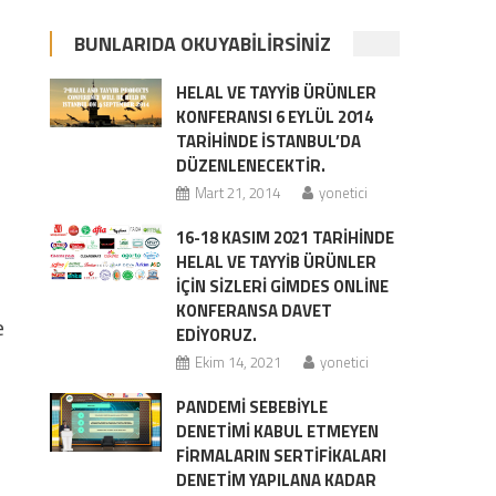
BUNLARIDA OKUYABILIRSINIZ
HELAL VE TAYYIB ÜRÜNLER
KONFERANSI 6 EYLÜL 2014
TARIHINDE İSTANBUL’DA
DÜZENLENECEKTIR.
Mart 21, 2014
yonetici
16-18 KASIM 2021 TARİHİNDE
HELAL VE TAYYİB ÜRÜNLER
İÇİN SİZLERİ GİMDES ONLİNE
KONFERANSA DAVET
e
EDİYORUZ.
Ekim 14, 2021
yonetici
PANDEMI SEBEBIYLE
DENETIMI KABUL ETMEYEN
FIRMALARIN SERTIFIKALARI
DENETIM YAPILANA KADAR