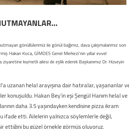
UNUTMAYANLAR…
UNU UNUTMAYANLAR… için
utmayan gönüllülerimiz ile gönül bağımız, dava çalışmalarımız son
ermiş Hakan Koca, GİMDES Genel Merkezi’nin yıllar evvel
a ziyaretine kıymetli ailesi de eşlik ederek Başkanımız Dr. Hüseyin
a uzanan helal arayışına dair hatıralar, yaşananlar v
eler konuşuldu. Hakan Bey’in eşi Şengül Hanım helal ve
tlarının daha 3.5 yaşındayken kendisine pizza ikram
 ifade etti. Ailelerin yalnızca söylemlerle değil,
sir ettiğini bu güzel örnekle görmüş oluyoruz.