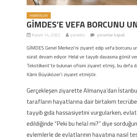
HABERLER
GİMDES’E VEFA BORCUNU 
Kasım 14, 2022
yonetici
GİMDES’E VEFA BORC
yorumlar kapalı
GİMDES Genel Merkezi’ni ziyaret edip vefa borcunu un
sürat devam ediyor. Helal ve tayyib davasına gönül v
Tekstilkent’te bulunan ofisini ziyaret etmiş, bu defa d
Kâmi Büyüközer’i ziyaret etmiştir.
Gerçekleşen ziyarette Almanya’dan İstanbul’
tarafların hayatlarına dair birtakım tecrüb
tayyib gıda hassasiyetini vurgularken, evla
edildiğinde “Peki bu helal mi?” diye sorduğunu
eylemlerle de evlatlarının hayatına nasıl te