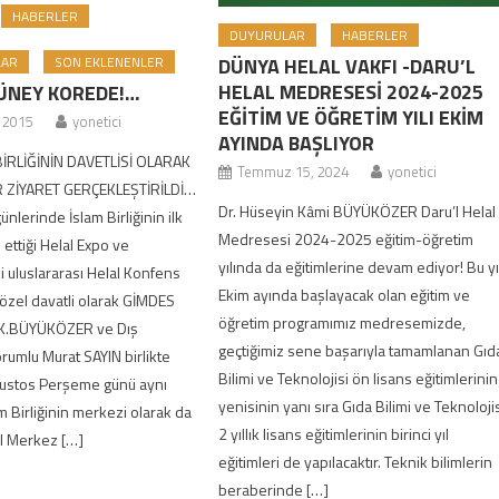
HABERLER
DUYURULAR
HABERLER
DÜNYA HELAL VAKFI -DARU’L
LAR
SON EKLENENLER
HELAL MEDRESESİ 2024-2025
ÜNEY KOREDE!…
EĞİTİM VE ÖĞRETİM YILI EKİM
, 2015
yonetici
AYINDA BAŞLIYOR
İRLİĞİNİN DAVETLİSİ OLARAK
Temmuz 15, 2024
yonetici
 ZİYARET GERÇEKLEŞTİRİLDİ…
Dr. Hüseyin Kâmi BÜYÜKÖZER Daru’l Helal
nlerinde İslam Birliğinin ilk
Medresesi 2024-2025 eğitim-öğretim
ettiği Helal Expo ve
yılında da eğitimlerine devam ediyor! Bu yı
 uluslararası Helal Konfens
Ekim ayında başlayacak olan eğitim ve
 özel davatli olarak GİMDES
öğretim programımız medresemizde,
.K.BÜYÜKÖZER ve Dış
geçtiğimiz sene başarıyla tamamlanan Gıd
orumlu Murat SAYIN birlikte
Bilimi ve Teknolojisi ön lisans eğitimlerinin
 Ağustos Perşeme günü aynı
yenisinin yanı sıra Gıda Bilimi ve Teknoloji
 Birliğinin merkezi olarak da
2 yıllık lisans eğitimlerinin birinci yıl
ul Merkez […]
eğitimleri de yapılacaktır. Teknik bilimlerin
beraberinde […]