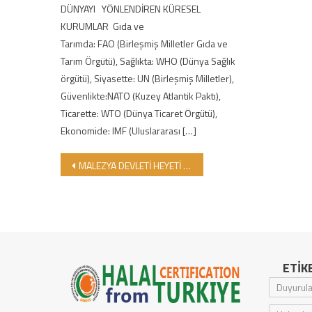
DÜNYAYI YÖNLENDİREN KÜRESEL
KURUMLAR Gıda ve
Tarımda: FAO (Birleşmiş Milletler Gıda ve
Tarım Örgütü), Sağlıkta: WHO (Dünya Sağlık
örgütü), Siyasette: UN (Birleşmiş Milletler),
Güvenlikte:NATO (Kuzey Atlantik Paktı),
Ticarette: WTO (Dünya Ticaret Örgütü),
Ekonomide: IMF (Uluslararası […]
Yazı gezinmesi
MALEZYA DEVLETİ HEYETİ VE JAKIM İLE GİMDES ORTAK DENETİMLER GERÇEKLEŞTİRDİ!
ETIK
Duyurula