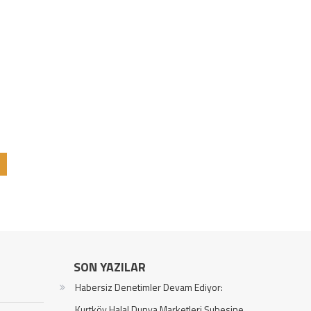
SON YAZILAR
Habersiz Denetimler Devam Ediyor:
Kurtköy Halal Dunya Marketleri Şubesine