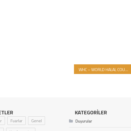
WHC – WORLD HALAL COUNCİL (DÜNYA HELAL KONSEYİ) 18. KONGRESİ 14-16 KASIM TARİHLERİNDE MANİLA’DA GERÇEKLEŞTİRİLİYOR
ETLER
KATEGORILER
r
Fuarlar
Genel
Duyurular