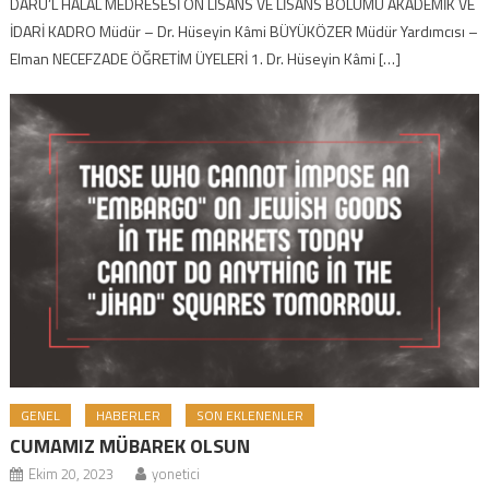
DARU’L HALAL MEDRESESİ ÖN LİSANS VE LİSANS BÖLÜMÜ AKADEMİK VE
İDARİ KADRO Müdür – Dr. Hüseyin Kâmi BÜYÜKÖZER Müdür Yardımcısı –
Elman NECEFZADE ÖĞRETİM ÜYELERİ 1. Dr. Hüseyin Kâmi […]
GENEL
HABERLER
SON EKLENENLER
CUMAMIZ MÜBAREK OLSUN
Ekim 20, 2023
yonetici