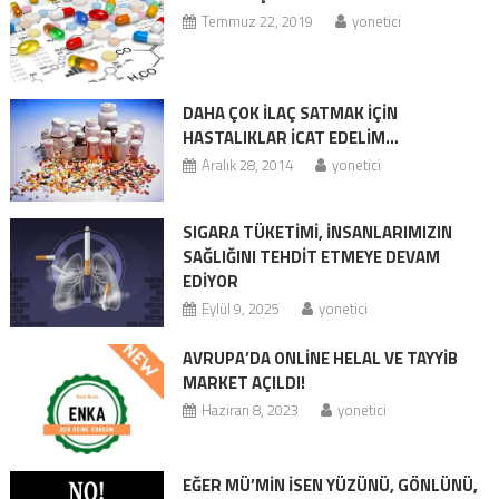
Temmuz 22, 2019
yonetici
DAHA ÇOK İLAÇ SATMAK İÇİN
HASTALIKLAR İCAT EDELİM…
Aralık 28, 2014
yonetici
SIGARA TÜKETİMİ, İNSANLARIMIZIN
SAĞLIĞINI TEHDİT ETMEYE DEVAM
EDİYOR
Eylül 9, 2025
yonetici
AVRUPA’DA ONLİNE HELAL VE TAYYİB
MARKET AÇILDI!
Haziran 8, 2023
yonetici
EĞER MÜ’MİN İSEN YÜZÜNÜ, GÖNLÜNÜ,