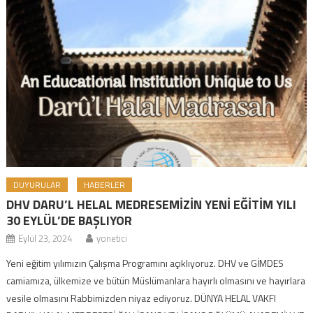
DUYURULAR
HABERLER
DHV DARU’L HELAL MEDRESEMİZİN YENİ EĞİTİM YILI
30 EYLÜL’DE BAŞLIYOR
Eylül 23, 2024
yonetici
Yeni eğitim yılımızın Çalışma Programını açıklıyoruz. DHV ve GİMDES
camiamıza, ülkemize ve bütün Müslümanlara hayırlı olmasını ve hayırlara
vesile olmasını Rabbimizden niyaz ediyoruz. DÜNYA HELAL VAKFI