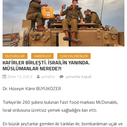
DUYURULAR
HABERLER
SON EKLENENLER
KAFİRLER BİRLEŞTİ. İSRAİLİN YANINDA.
MÜSLÜMANLAR NEREDE?!
Ekim 13, 2023
yonetici
KAFİRLER BİRLEŞTİ. İSRAİLİN
yorumlar kapalı
YANINDA. MÜSLÜMANLAR NEREDE?!
Dr. Hüseyin Kâmi BÜYÜKÖZER
için
Türkiye’de 260 şubesi bulunan fast food markası McDonalds,
İsrail ordusuna ücretsiz yemek sağladığını ilan etti.
En büyük şeytanlar gemileri ile tankları ile, bombardıman uçak ve