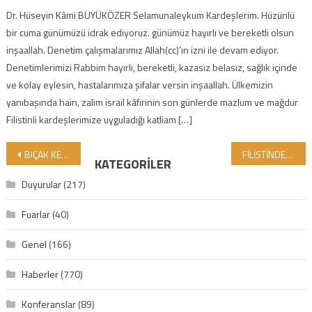
Dr. Hüseyin Kâmi BÜYÜKÖZER Selamunaleykum Kardeşlerim. Hüzünlü
bir cuma günümüzü idrak ediyoruz. günümüz hayırlı ve bereketli olsun
inşaallah. Denetim çalışmalarımız Allah(cc)’ın izni ile devam ediyor.
Denetimlerimizi Rabbim hayırlı, bereketli, kazasız belasız, sağlık içinde
ve kolay eylesin, hastalarımıza şifalar versin inşaallah. Ülkemizin
yanıbaşında hain, zalim israil kâfirinin son günlerde mazlum ve mağdur
Filistinli kardeşlerimize uyguladığı katliam […]
Yazı gezinmesi
BIÇAK KEMİĞE DAYANDI. HEPİMİZ FİLİSTİNLİ KARDEŞLERİMİZİN YANINDAYIZ!
FİLİSTİNDE HAK VE BATIL SAVAŞI VAR. BİZ NERDEYİZ?
KATEGORILER
Duyurular
(217)
Fuarlar
(40)
Genel
(166)
Haberler
(770)
Konferanslar
(89)