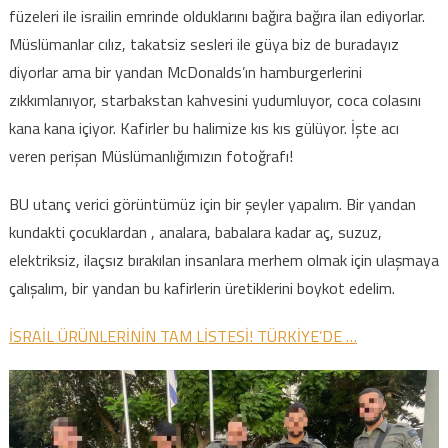
füzeleri ile israilin emrinde olduklarını bağıra bağıra ilan ediyorlar.
Müslümanlar cılız, takatsiz sesleri ile güya biz de buradayız
diyorlar ama bir yandan McDonalds’ın hamburgerlerini
zıkkımlanıyor, starbakstan kahvesini yudumluyor, coca colasını
kana kana içiyor. Kafirler bu halimize kıs kıs gülüyor. İşte acı
veren perişan Müslümanlığımızın fotoğrafı!
BU utanç verici görüntümüz için bir şeyler yapalım. Bir yandan
kundakti çocuklardan , analara, babalara kadar aç, suzuz,
elektriksiz, ilaçsız bırakılan insanlara merhem olmak için ulaşmaya
çalışalım, bir yandan bu kafirlerin üretiklerini boykot edelim.
İSRAİL ÜRÜNLERİNİN TAM LİSTESİ! TÜRKİYE’DE …