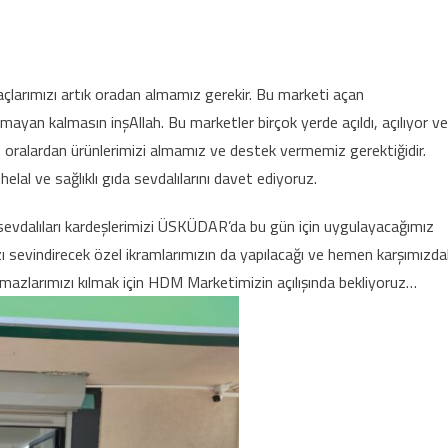
ÜNÜ, SAAT 12.00’DE ÜSKÜDAR’DA YENİ ŞUBEMİZ AÇILDI! için
yaçlarımızı artık oradan almamız gerekir. Bu marketi açan
mayan kalmasın inşAllah. Bu marketler birçok yerde açıldı, açılıyor ve
 oralardan ürünlerimizi almamız ve destek vermemiz gerektiğidir.
lal ve sağlıklı gıda sevdalılarını davet ediyoruz.
sevdalıları kardeşlerimizi ÜSKÜDAR’da bu gün için uygulayacağımız
ımızı sevindirecek özel ikramlarımızın da yapılacağı ve hemen karşımızda
mazlarımızı kılmak için HDM Marketimizin açılışında bekliyoruz…