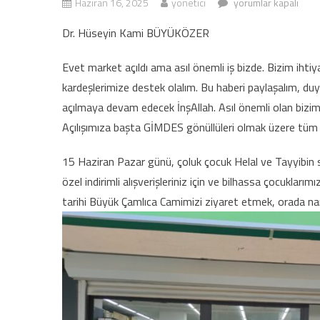
Haziran 16, 2025
yonetici
15 HAZİRAN PAZAR G
yorumlar kapalı
Dr. Hüseyin Kami BÜYÜKÖZER
Evet market açıldı ama asıl önemli iş bizde. Bizim ihti
kardeşlerimize destek olalım. Bu haberi paylaşalım, duy
açılmaya devam edecek İnşAllah. Asıl önemli olan bizim
Açılışımıza başta GİMDES gönüllüleri olmak üzere tüm he
15 Haziran Pazar günü, çoluk çocuk Helal ve Tayyibin 
özel indirimli alışverişleriniz için ve bilhassa çocuklar
tarihi Büyük Çamlıca Camimizi ziyaret etmek, orada na