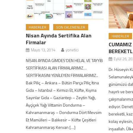
HABERLER
SON EKLENENLER
Nisan Ayında Sertifika Alan
HABERLER
Firmalar
CUMAMIZ
Mayıs 13, 2014
yonetici
BEREKETL
Eylül 26, 2
NİSAN AYINDA GİMDES’DEN HELAL VE TAYYİB
SERTİFİKASI ALAN FİRMALARIMIZ…
Dr. Hüseyin
SERTİFİKASINI YENİLEYEN FİRMALARIMIZ..
Selamunaleyk
Bak Piliç – Ankara – Bütün Parça Piliç İtina
günümüzü dah
Gıda – Istanbul – Kırmızı Et, Köfte, Kıyma
hayırlı ve ber
Sayınlar Gıda – Gaziantep – Zeytin Yağı,
çalışmalarımız
Ayçiçek Yağı Vittamin Dondurma –
ediyor. Deneti
Kahramanmaraş – Dondurma Dört Mevsim
bereketli, kaz
Et Mamülleri – Balıkesir – Köfte Çeşitleri
kolay eylesin,
Kahramanmaraş Kervan […]
inşaallah. Ülk