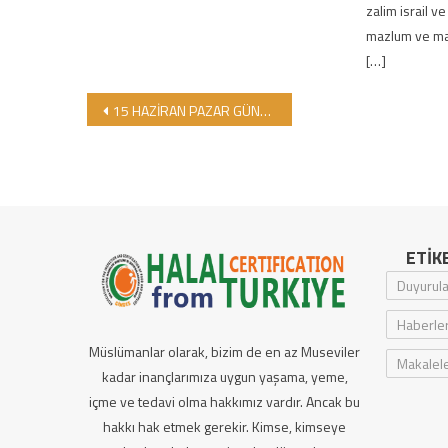
zalim israil ve
mazlum ve mağ
[…]
Yazı gezinmesi
15 HAZİRAN PAZAR GÜNÜ, SAAT 12.00’DE ÜSKÜDARDA YENİ ŞUBEMİZ AÇILIYOR- NEDEN HALAL DUNYA MARKETLERİ ?
ETIK
Duyurula
Haberle
Müslümanlar olarak, bizim de en az Museviler
Makalel
kadar inançlarımıza uygun yaşama, yeme,
içme ve tedavi olma hakkımız vardır. Ancak bu
hakkı hak etmek gerekir. Kimse, kimseye