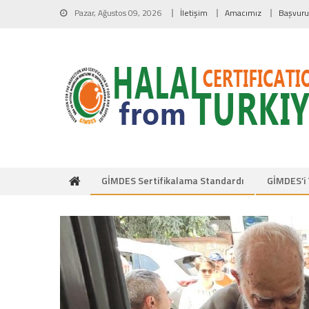
Skip to content
Pazar, Ağustos 09, 2026
İletişim
Amacımız
Başvur
GİMDES Sertifikalama Standardı
GİMDES’i 