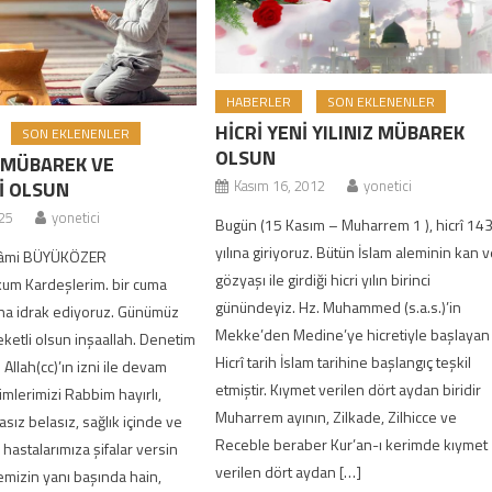
HABERLER
SON EKLENENLER
HİCRİ YENİ YILINIZ MÜBAREK
SON EKLENENLER
OLSUN
 MÜBAREK VE
İ OLSUN
Kasım 16, 2012
yonetici
025
yonetici
Bugün (15 Kasım – Muharrem 1 ), hicrî 14
yılına giriyoruz. Bütün İslam aleminin kan 
 Kâmi BÜYÜKÖZER
gözyaşı ile girdiği hicri yılın birinci
um Kardeşlerim. bir cuma
günündeyiz. Hz. Muhammed (s.a.s.)’in
a idrak ediyoruz. Günümüz
Mekke’den Medine’ye hicretiyle başlayan
eketli olsun inşaallah. Denetim
Hicrî tarih İslam tarihine başlangıç teşkil
 Allah(cc)’ın izni ile devam
etmiştir. Kıymet verilen dört aydan biridir
mlerimizi Rabbim hayırlı,
Muharrem ayının, Zilkade, Zilhicce ve
asız belasız, sağlık içinde ve
Receble beraber Kur’an-ı kerimde kıymet
 hastalarımıza şifalar versin
verilen dört aydan […]
emizin yanı başında hain,