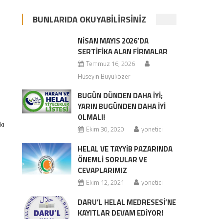
BUNLARIDA OKUYABILIRSINIZ
NISAN MAYIS 2026’DA
SERTIFIKA ALAN FIRMALAR
Temmuz 16, 2026
Hüseyin Büyüközer
BUGÜN DÜNDEN DAHA İYİ;
YARIN BUGÜNDEN DAHA İYİ
OLMALI!
ki
Ekim 30, 2020
yonetici
HELAL VE TAYYİB PAZARINDA
ÖNEMLİ SORULAR VE
CEVAPLARIMIZ
Ekim 12, 2021
yonetici
DARU’L HELAL MEDRESESİ’NE
KAYITLAR DEVAM EDİYOR!