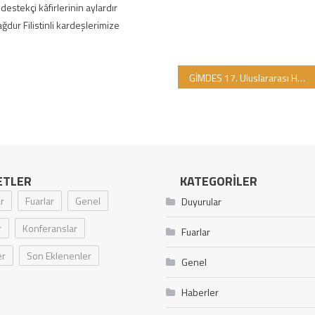
 destekçi kâfirlerinin aylardır
dur Filistinli kardeşlerimize
GİMDES 17. Uluslararası Helal ve Tayyib Ürünler Konferansı’nı 3-4 Temmuz Tarihlerinde Online Olarak Gerçekleştiriyor
ETLER
KATEGORILER
r
Fuarlar
Genel
Duyurular
r
Konferanslar
Fuarlar
er
Son Eklenenler
Genel
Haberler