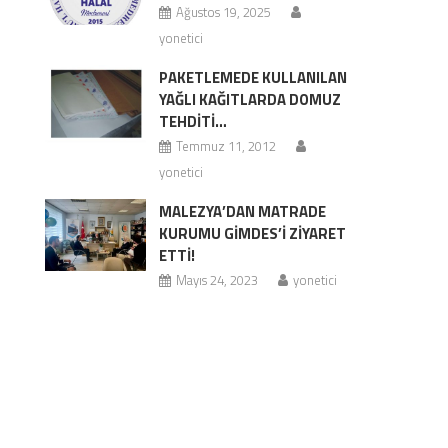
Ağustos 19, 2025
yonetici
PAKETLEMEDE KULLANILAN
YAĞLI KAĞITLARDA DOMUZ
TEHDİTİ…
Temmuz 11, 2012
yonetici
MALEZYA’DAN MATRADE
KURUMU GİMDES’İ ZİYARET
ETTİ!
Mayıs 24, 2023
yonetici