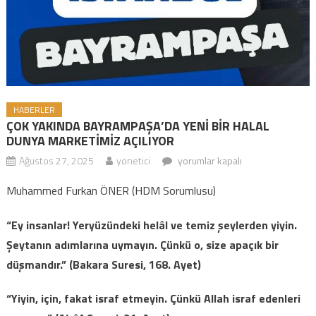
HABERLER
ÇOK YAKINDA BAYRAMPAŞA’DA YENİ BİR HALAL
DUNYA MARKETİMİZ AÇILIYOR
Ağustos 27, 2025
yonetici
ÇOK YAKINDA BAYRAMPAŞA’DA
yorumlar kapalı
YENİ BİR HALAL DUNYA
Muhammed Furkan ÖNER (HDM Sorumlusu)
MARKETİMİZ AÇILIYOR için
“Ey insanlar! Yeryüzündeki helâl ve temiz şeylerden yiyin.
Şeytanın adımlarına uymayın. Çünkü o, size apaçık bir
düşmandır.” (Bakara Suresi, 168. Ayet)
“Yiyin, için, fakat israf etmeyin. Çünkü Allah israf edenleri