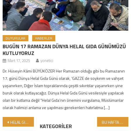
DUYURULAR
HABERLER
BUGÜN 17 RAMAZAN DÜNYA HELAL GIDA GÜNÜMÜZÜ
KUTLUYORUZ
Mart 17, 2025
yonetici
Dr. Hüseyin Kâmi BÜYÜKÖZER Her Ramazan olduğu gibi bu Ramazanın
17. günü Dünya Helal Gıda Günü olarak, ‘GAZZE de soykırım ve vahşet
yaşanırken, Diğer İslam topraklarında çeşitli sıkıntılar yaşanırken yine
buruk olarak kutlayacağız. Dünya Helal Gıda Günü vesilesiyle yapılacak
olan bir kutlama değil “Helal Gıda’nın önemini vurgulama, Müslümanlar
olarak halimizi anlama ve yapılması gerekenleri hatırlatma […]
Yazı gezinmesi
HELAL GIDA BİLİNCİNİN ÖNCÜSÜ GİMDES 7 EYLÜL’DE ÇORUM’DA
BU HAFTA SON FIRSAT! DARU’L HELAL MEDRESESİ SON KAYITLARINI ALIYOR
KATEGORILER