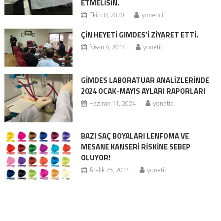
ETMELİSİN.
Ekim 8, 2020
yonetici
ÇIN HEYETI GIMDES’I ZIYARET ETTI.
Nisan 4, 2014
yonetici
GİMDES LABORATUAR ANALİZLERİNDE
2024 OCAK-MAYIS AYLARI RAPORLARI
Haziran 11, 2024
yonetici
BAZI SAÇ BOYALARI LENFOMA VE
MESANE KANSERI RISKINE SEBEP
OLUYOR!
Aralık 25, 2014
yonetici