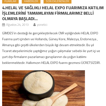
FUARLAR
HABERLER
SON EKLENENLER
4.HELAL VE SAĞLIKLI HELAL EXPO FUARIMIZA KATILIM
İŞLEMLERİNİ TAMAMLAYAN FİRMALARIMIZ BELLİ
OLMAYA BAŞLADI…
Ağustos 24, 2013
yonetici
GİMDES’in desteği ile gerçekleştirilecek CNR eşliğindeki HELAL EXPO
Fuarına yurt içinden ve Hollanda, Güney Kore, Malezya, Endonezya ,
Almanya gibi çeşitli ülkelerden büyük ilgi devam etmektedir. Bu yıl
Ticaret ateşelerimizle yaptığımız yoğun çalışmalar sebebi ile yurt içi ve
yurt dışı firmaların pazarlamacı guruplarının da yoğun katılımı
beklenmektedir. Halkımızın HELAL EXPO fuarını gezmesi ÜCRETSİZDİR.