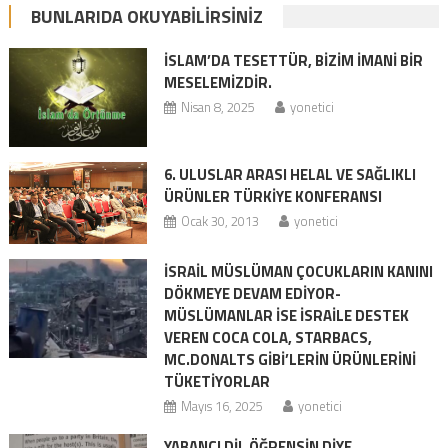
BUNLARIDA OKUYABILIRSINIZ
ISLAM’DA TESETTÜR, BİZİM İMANİ BİR
MESELEMİZDİR.
Nisan 8, 2025
yonetici
6. ULUSLAR ARASI HELAL VE SAĞLIKLI
ÜRÜNLER TÜRKİYE KONFERANSI
Ocak 30, 2013
yonetici
İSRAİL MÜSLÜMAN ÇOCUKLARIN KANINI
DÖKMEYE DEVAM EDİYOR-
MÜSLÜMANLAR İSE İSRAİLE DESTEK
VEREN COCA COLA, STARBACS,
MC.DONALTS GİBİ’LERİN ÜRÜNLERİNİ
TÜKETİYORLAR
Mayıs 16, 2025
yonetici
YABANCI DİL ÖĞRENSİN DİYE