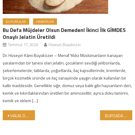
DUYURULAR
HABERLER
Bu Defa Müjdeler Olsun Demeden! İkinci İlk GİMDES
Onaylı Jelatin Üretildi
Temmuz 17, 2026
Hüseyin Büyüközer
Dr. Hüseyin Kâmi Büyüközer – Menaf Yıldız Müslümanların kanayan
yaralarından bir tanesi olan jelatin; çocukların sevdiği jelibonlarda,
şekerlemelerde, tatlılarda, yoğurtlarda, ilaç kapsüllerinde, kremlerde,
birçok kozmetik üründe ve ilaç sanayiinde yaygın olarak kullanılan bir
katkı maddesidir. Genellikle sığır, domuz veya balık gibi hayvanların deri,
kemik ve kıkırdaklarından üretilen bir aminoasittir; ayrıca doku tamirini,
kemik ve eklem […]
Yazı gezinmesi
HALAL DUNYA MARKETLERİNİN İSTEKLİLERİ TÜM DÜNYADA ARTIYOR !..
BURSADA HELAL LOKMA KONFERANSI…