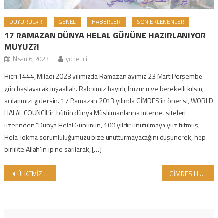
DUYURULAR
GENEL
HABERLER
SON EKLENENLER
17 RAMAZAN DÜNYA HELAL GÜNÜNE HAZIRLANIYOR
MUYUZ?!
Nisan 6, 2023
yonetici
Hicri 1444, Miladi 2023 yılımızda Ramazan ayımız 23 Mart Perşembe
gün başlayacak inşaallah. Rabbimiz hayırlı, huzurlu ve bereketli kılsın,
acılarımızı gidersin. 17 Ramazan 2013 yılında GİMDES’in önerisi, WORLD
HALAL COUNCİL’in bütün dünya Müslümanlarına internet siteleri
üzerinden “Dünya Helal Gününün, 100 yıldır unutulmaya yüz tutmuş,
Helal lokma sorumluluğumuzu bize unutturmayacağını düşünerek, hep
birlikte Allah’ın ipine sarılarak, […]
Yazı gezinmesi
ÜLKEMİZE İTHAL YOLU İLE GİREN HAYVAN KÖKENLİ PROTEİNLERDE DOMUZ TEHDİTİ..
GİMDES HEYETİ GÜNEY KORE YOLCUSU…