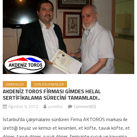
HABERLER
SON EKLENENLER
AKDENİZ TOROS FİRMASI GİMDES HELAL
SERTİFİKALAMA SÜRECİNİ TAMAMLADI..
Ağustos 9, 2012
yonetici
Comment(0)
İstanbul’da çalışmalarını sürdüren Firma AKTOROS markası ile
ürettiği beyaz ve kırmızı et kesimleri, et köfte, tavuk köfte, et
döner, tavuk döner, sucuk döner, fermante sucuk ve kavurma