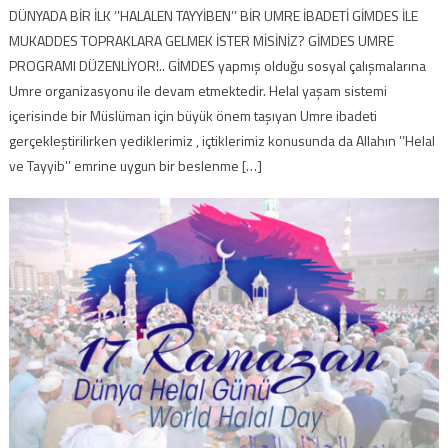
DÜNYADA BİR İLK ’’HALALEN TAYYİBEN’’ BİR UMRE İBADETİ GİMDES İLE
MUKADDES TOPRAKLARA GELMEK İSTER MİSİNİZ? GİMDES UMRE
PROGRAMI DÜZENLİYOR!.. GİMDES yapmış olduğu sosyal çalışmalarına
Umre organizasyonu ile devam etmektedir. Helal yaşam sistemi
içerisinde bir Müslüman için büyük önem taşıyan Umre ibadeti
gerçekleştirilirken yediklerimiz , içtiklerimiz konusunda da Allahın ’’Helal
ve Tayyib’’ emrine uygun bir beslenme […]