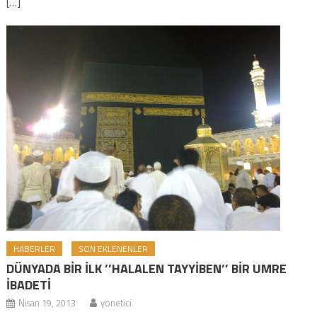
[…]
HABERLER
SON EKLENENLER
DÜNYADA BİR İLK ’’HALALEN TAYYİBEN’’ BİR UMRE
İBADETİ
Nisan 19, 2013
yonetici