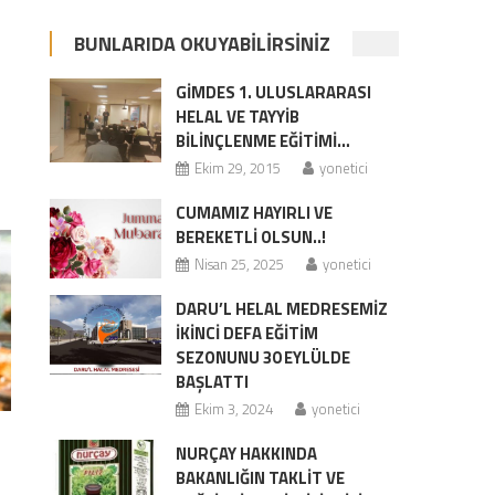
BUNLARIDA OKUYABILIRSINIZ
GİMDES 1. ULUSLARARASI
HELAL VE TAYYİB
BİLİNÇLENME EĞİTİMİ…
Ekim 29, 2015
yonetici
CUMAMIZ HAYIRLI VE
BEREKETLİ OLSUN..!
Nisan 25, 2025
yonetici
DARU’L HELAL MEDRESEMİZ
İKİNCİ DEFA EĞİTİM
SEZONUNU 30 EYLÜLDE
BAŞLATTI
Ekim 3, 2024
yonetici
NURÇAY HAKKINDA
BAKANLIĞIN TAKLIT VE