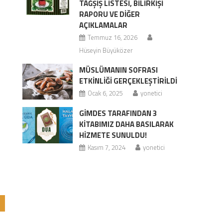
TAĞŞIŞ LISTESI, BILIRKIŞI
RAPORU VE DIĞER
AÇIKLAMALAR
Temmuz 16, 2026
Hüseyin Büyüközer
MÜSLÜMANIN SOFRASI
ETKİNLİĞİ GERÇEKLEŞTİRİLDİ
Ocak 6, 2025
yonetici
GİMDES TARAFINDAN 3
KİTABIMIZ DAHA BASILARAK
HİZMETE SUNULDU!
Kasım 7, 2024
yonetici