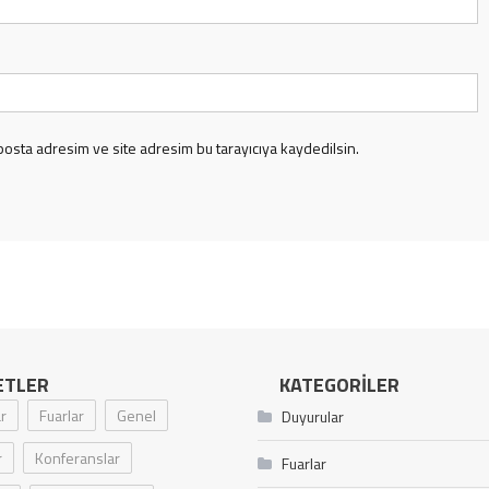
posta adresim ve site adresim bu tarayıcıya kaydedilsin.
ETLER
KATEGORILER
r
Fuarlar
Genel
Duyurular
r
Konferanslar
Fuarlar