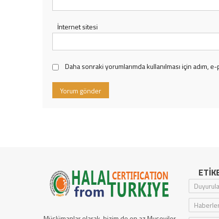
İnternet sitesi
Daha sonraki yorumlarımda kullanılması için adım, e-
ETIK
Duyurula
Haberle
Müslümanlar olarak, bizim de en az Museviler