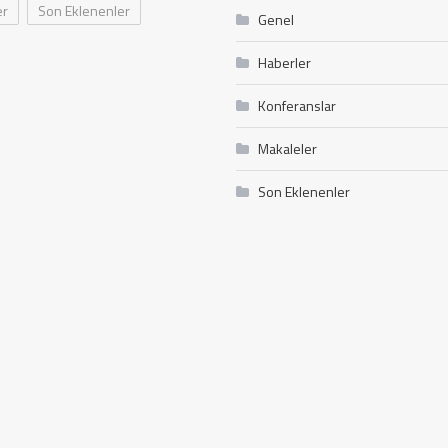
er
Son Eklenenler
Genel
Haberler
Konferanslar
Makaleler
Son Eklenenler