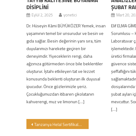
TAYYİB KALİTESİNE BOYANMA
ANALİZLE
DİSİPLİNİ
ŞUBAT RA
Eylül 2, 2025
yonetici
Mart 20, 20
Dr. Hüseyin Kâmi BÜYÜKÖZER Yemek, insan
Elif ELMA GİM
yaşamının temel bir unsurudur ve besin ve
Sorumlusu – 
gıda sağlar. Besin değerinin yanı sıra, tüm
Laboratuvar ça
duyularımızı harekete geçiren bir
işlemektedir.
deneyimdir. Yiyeceklerin rengi, daha
üretici firmal
ağzınıza götürmeden önce bile beklentiler
güvence sistem
oluşturur. İştahı etkileyen tat ve lezzet
şeffaflığını t
konusunda beklenti oluşturan ilk duyusal
sağlamaktadır
ipucudur. Önce gözlerimizle yeriz.
dosyalarında 
Çocukluğumuzdan itibaren çikolatanın
şubat ayları iç
kahverengi, muz ve limonun […]
mevcuttur. Son
[…]
Yazı gezinmesi
Tanzanya Helal Sertifikalama Kurumunun Başkanı GİMDES’i ziyaret etti.