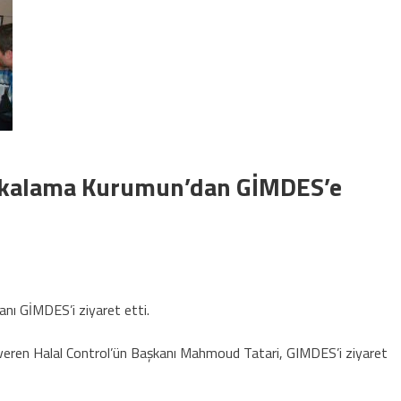
fikalama Kurumun’dan GİMDES’e
nı GİMDES’i ziyaret etti.
veren Halal Control’ün Başkanı Mahmoud Tatari, GIMDES’i ziyaret