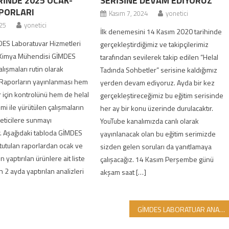
RİNDE 2025 OCAK-
SERİSİNE DEVAM EDİYORUZ
PORLARI
Kasım 7, 2024
yonetici
25
yonetici
İlk denemesini 14 Kasım 2020 tarihinde
DES Laboratuvar Hizmetleri
gerçekleştirdiğimiz ve takipçilerimiz
Kimya Mühendisi GİMDES
tarafından sevilerek takip edilen “Helal
lışmaları rutin olarak
Tadında Sohbetler” serisine kaldığımız
 Raporların yayınlanması hem
yerden devam ediyoruz. Ayda bir kez
ar için kontrolünü hem de helal
gerçekleştireceğimiz bu eğitim serisinde
i ile yürütülen çalışmaların
her ay bir konu üzerinde durulacaktır.
üketicilere sunmayı
YouTube kanalımızda canlı olarak
. Aşağıdaki tabloda GİMDES
yayınlanacak olan bu eğitim serimizde
tutulan raporlardan ocak ve
sizden gelen soruları da yanıtlamaya
in yaptırılan ürünlere ait liste
çalışacağız. 14 Kasım Perşembe günü
 2 ayda yaptırılan analizleri
akşam saat […]
GİMDES LABORATUAR ANALİZ ÇALIŞMALARI DEVAM EDİYOR…