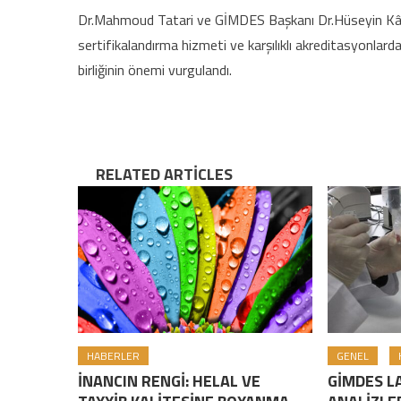
Dr.Mahmoud Tatari ve GİMDES Başkanı Dr.Hüseyin Kâ
sertifikalandırma hizmeti ve karşılıklı akreditasyonlard
birliğinin önemi vurgulandı.
RELATED ARTICLES
HABERLER
GENEL
İNANCIN RENGİ: HELAL VE
GİMDES L