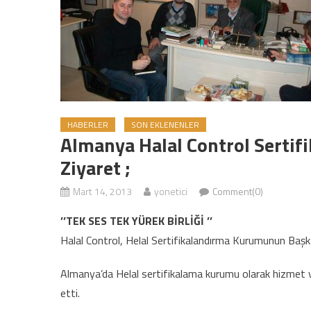
HABERLER
SON EKLENENLER
Almanya Halal Control Serti
Ziyaret ;
Mart 14, 2013
yonetici
Comment(0)
’’TEK SES TEK YÜREK BİRLİĞİ ’’
Halal Control, Helal Sertifikalandırma Kurumunun Başka
Almanya’da Helal sertifikalama kurumu olarak hizmet 
etti.