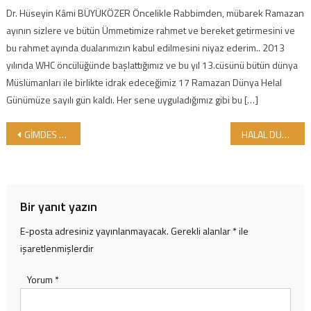
Dr. Hüseyin Kâmi BÜYÜKÖZER Öncelikle Rabbimden, mübarek Ramazan
ayının sizlere ve bütün Ümmetimize rahmet ve bereket getirmesini ve
bu rahmet ayında dualarımızın kabul edilmesini niyaz ederim.. 2013
yılında WHC öncülüğünde başlattığımız ve bu yıl 13.cüsünü bütün dünya
Müslümanları ile birlikte idrak edeceğimiz 17 Ramazan Dünya Helal
Günümüze sayılı gün kaldı. Her sene uyguladığımız gibi bu […]
Yazı gezinmesi
GİMDES GÖNÜLLÜ HANIMLARI GİMDES MERKEZİNDE BİR ARAYA GELDİLER…
HALAL DUNYA MARKETLERİ KUMLUCA ŞUBESİ DUALARLA AÇILDI…
Bir yanıt yazın
E-posta adresiniz yayınlanmayacak.
Gerekli alanlar
*
ile
işaretlenmişlerdir
Yorum
*