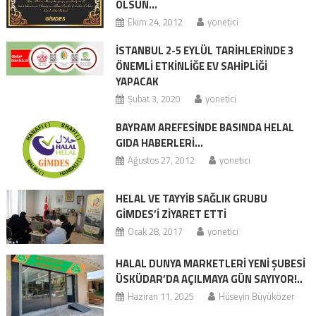
OLSUN…
Ekim 24, 2012
yonetici
İSTANBUL 2-5 EYLÜL TARİHLERİNDE 3
ÖNEMLİ ETKİNLİĞE EV SAHİPLİĞİ
YAPACAK
Şubat 3, 2020
yonetici
BAYRAM AREFESİNDE BASINDA HELAL
GIDA HABERLERİ…
Ağustos 27, 2012
yonetici
HELAL VE TAYYİB SAĞLIK GRUBU
GİMDES’I ZİYARET ETTİ
Ocak 28, 2017
yonetici
HALAL DUNYA MARKETLERİ YENİ ŞUBESİ
ÜSKÜDAR’DA AÇILMAYA GÜN SAYIYOR!..
Haziran 11, 2025
Hüseyin Büyüközer