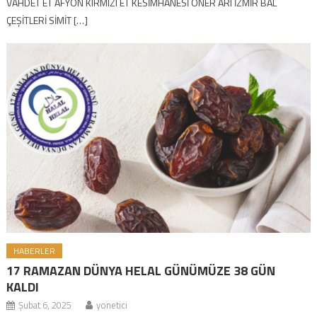
VAHDET ET AFYON KIRMIZI ET KESİMHANESİ ÖNER ARI İZMİR BAL
ÇEŞİTLERİ SİMİT […]
HABERLER
17 RAMAZAN DÜNYA HELAL GÜNÜMÜZE 38 GÜN
KALDI
Şubat 6, 2025
yonetici