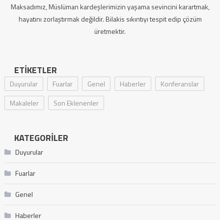
Maksadımız, Müslüman kardeşlerimizin yaşama sevincini karartmak,
hayatını zorlaştırmak değildir. Bilakis sıkıntıyı tespit edip çözüm
üretmektir.
ETIKETLER
Duyurular
Fuarlar
Genel
Haberler
Konferanslar
Makaleler
Son Eklenenler
KATEGORILER
Duyurular
Fuarlar
Genel
Haberler