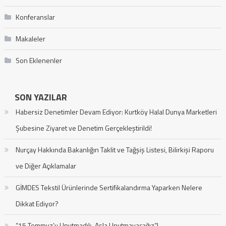
Konferanslar
Makaleler
Son Eklenenler
SON YAZILAR
Habersiz Denetimler Devam Ediyor: Kurtköy Halal Dunya Marketleri
Şubesine Ziyaret ve Denetim Gerçekleştirildi!
Nurçay Hakkında Bakanlığın Taklit ve Tağşiş Listesi, Bilirkişi Raporu
ve Diğer Açıklamalar
GİMDES Tekstil Ürünlerinde Sertifikalandırma Yaparken Nelere
Dikkat Ediyor?
“15 Temmuz’u Unutmadık, Asla Unutmayacağız”!