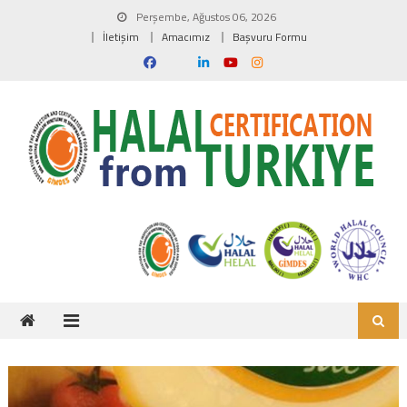
Skip to content
Perşembe, Ağustos 06, 2026
İletişim
Amacımız
Başvuru Formu