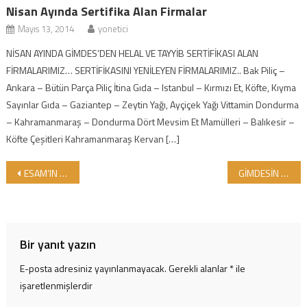
Nisan Ayında Sertifika Alan Firmalar
Mayıs 13, 2014
yonetici
NİSAN AYINDA GİMDES’DEN HELAL VE TAYYİB SERTİFİKASI ALAN
FİRMALARIMIZ… SERTİFİKASINI YENİLEYEN FİRMALARIMIZ.. Bak Piliç –
Ankara – Bütün Parça Piliç İtina Gıda – Istanbul – Kırmızı Et, Köfte, Kıyma
Sayınlar Gıda – Gaziantep – Zeytin Yağı, Ayçiçek Yağı Vittamin Dondurma
– Kahramanmaraş – Dondurma Dört Mevsim Et Mamülleri – Balıkesir –
Köfte Çeşitleri Kahramanmaraş Kervan […]
Yazı gezinmesi
ESAM’IN ULUSLARARASI MÜSLÜMAN TOPLULUKLAR BİRLİĞİ KONGRESİNDE GİMDES DE YER ALDI…
GİMDESİN BELLİ OLAN OCAK AYI KONFERANS VE SEMİNERLERİ
Bir yanıt yazın
E-posta adresiniz yayınlanmayacak.
Gerekli alanlar
*
ile
işaretlenmişlerdir