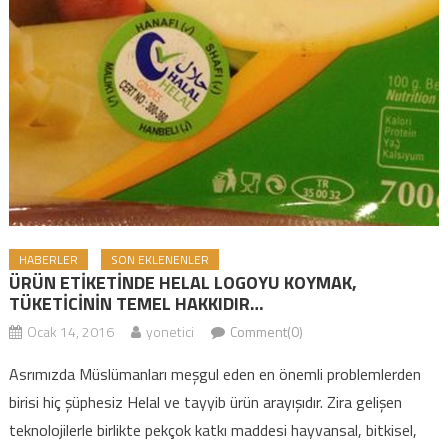
HABERLER
SON EKLENENLER
ÜRÜN ETİKETİNDE HELAL LOGOYU KOYMAK,
TÜKETİCİNİN TEMEL HAKKIDIR…
Ocak 14, 2016
yonetici
Comment(0)
Asrımızda Müslümanları meşgul eden en önemli problemlerden
birisi hiç şüphesiz Helal ve tayyib ürün arayışıdır. Zira gelişen
teknolojilerle birlikte pekçok katkı maddesi hayvansal, bitkisel,