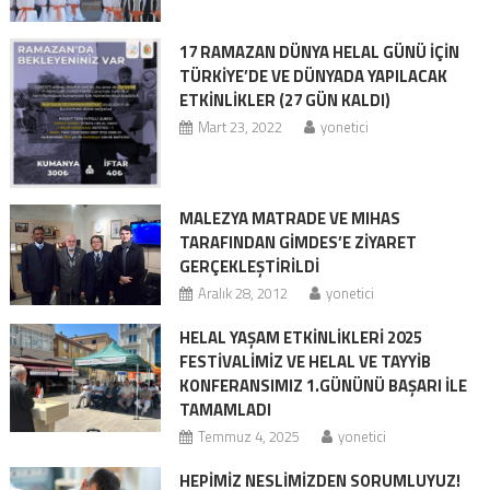
17 RAMAZAN DÜNYA HELAL GÜNÜ İÇİN
TÜRKİYE’DE VE DÜNYADA YAPILACAK
ETKİNLİKLER (27 GÜN KALDI)
Mart 23, 2022
yonetici
MALEZYA MATRADE VE MIHAS
TARAFINDAN GİMDES’E ZİYARET
GERÇEKLEŞTİRİLDİ
Aralık 28, 2012
yonetici
HELAL YAŞAM ETKİNLİKLERİ 2025
FESTİVALİMİZ VE HELAL VE TAYYİB
KONFERANSIMIZ 1.GÜNÜNÜ BAŞARI İLE
TAMAMLADI
Temmuz 4, 2025
yonetici
HEPİMİZ NESLİMİZDEN SORUMLUYUZ!