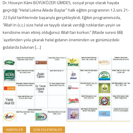
Dr. Hüseyin Kâmi BÜYÜKÖZER GİMDES, sosyal proje olarak hayata
geçirdiği “Helal Lokma Ailede Başlar” halk eğitim programının 12.sini 21-
22 Eylül tarihlerinde başarıyla gerçekleştirdi. Eğitim programımızda,
“Allah’ın (c.c.) size helal ve tayyib olarak verdiği rızıklardan yeyin ve
kendisine iman etmiş olduğunuz Allah’tan korkun.” (Maide suresi 88)
‘ayetiinden yola çıkarak helal gıdanın öneminden ve günümüzdeki
gıdalarda bulunan […]
HABERLER
SON EKLENENLER