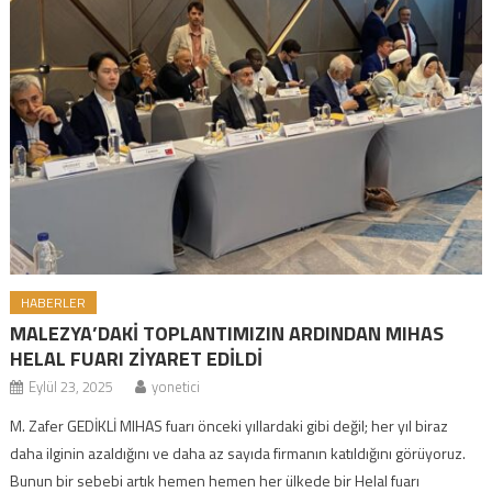
HABERLER
MALEZYA’DAKİ TOPLANTIMIZIN ARDINDAN MIHAS
HELAL FUARI ZİYARET EDİLDİ
Eylül 23, 2025
yonetici
M. Zafer GEDİKLİ MIHAS fuarı önceki yıllardaki gibi değil; her yıl biraz
daha ilginin azaldığını ve daha az sayıda firmanın katıldığını görüyoruz.
Bunun bir sebebi artık hemen hemen her ülkede bir Helal fuarı