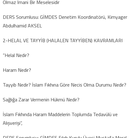
Olmaz İmani Bir Meselesidir
DERS Sorumlusu: GİMDES Denetim Koordinatörü, Kimyager
Abdulhamid AKSEL
2-HELAL VE TAYYİB (HALALEN TAYYİBEN) KAVRAMLARI
“Helal Nedir?
Haram Nedir?
Tayyib Nedir? İslam Fıkhına Göre Necis Olma Durumu Nedir?
Sağlığa Zarar Vermenin Hükmü Nedir?
İslam Fıkhında Haram Maddelerin Toplumda Tedavülü ve
Alışverişi”,
DERS Sorumlusu: GİMDES Fıkıh Kurulu Üyesi Mustafa Meral