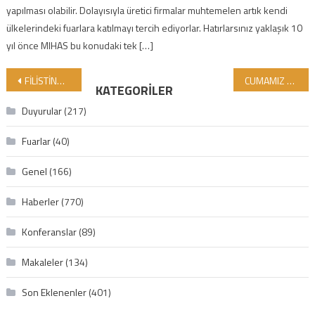
yapılması olabilir. Dolayısıyla üretici firmalar muhtemelen artık kendi
ülkelerindeki fuarlara katılmayı tercih ediyorlar. Hatırlarsınız yaklaşık 10
yıl önce MIHAS bu konudaki tek […]
Yazı gezinmesi
FİLİSTİNDE HAK VE BATIL SAVAŞI VAR. BİZ NERDEYİZ?
CUMAMIZ MÜBAREK OLSUN
KATEGORILER
Duyurular
(217)
Fuarlar
(40)
Genel
(166)
Haberler
(770)
Konferanslar
(89)
Makaleler
(134)
Son Eklenenler
(401)