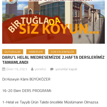
DUYURULAR
HABERLER
SON EKLENENLER
DARU’L HELAL MEDRESEMİZDE 2.HAFTA DERSLERİMİZ
TAMAMLANDI
Ekim 19, 2023
yonetici
DARU’L HELAL MEDRESEMİZDE
yorumlar kapalı
2.HAFTA DERSLERİMİZ TAMAMLANDI
Dr.Hüseyin Kâmi BÜYÜKÖZER
için
16-20 Ekim DERS PROGRAMI:
1-Helal ve Tayyib Ürün Talebi öncelikle Müslümanın Olmazsa