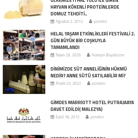
ÜLKEMİZE İTHAL YOLU İLE GİREN
HAYVAN KÖKENLİ PROTEİNLERDE
DOMUZ TEHDİTİ..
Ağustos 2, 2012
yonetici
HELAL YAŞAM ETKINLIKLERI FESTIVALI 2.
GÜN BÜYÜK BIR COŞKUYLA
TAMAMLANDI
Nisan 29, 2026
Hüseyin Büyüközer
DİNİMİZDE SÜT ANNELİĞİNİN HÜKMÜ
NEDİR? ANNE SÜTÜ SATILABİLİR Mİ?
Aralık 23, 2022
yonetici
GİMDES MARRİOTT HOTEL PUTRAJAAYA
DAVET EDİLDİ( MALEZYA)
Eylül 18, 2012
yonetici