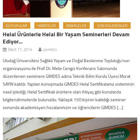
DUYURULAR
HABERLER
MAKALELER
SON EKLENENLER
Helal Ürünlerle Helal Bir Yaşam Seminerleri Devam
Ediyor…
Mart 17, 2014
yonetici
Uludağ Üniversitesi Sağlıklı Yaşam ve Doğal Beslenme Topluluğu’nun
organizasyonu ile Prof. Dr. Mete Cengiz Konferans Salonunda
düzenlenen seminere GIMDES adına Teknik Bilim Kurulu Üyesi Murat
SAYIN katıldı. Yapılan konuşmada GIMDES Helal Sertifikalama sisteminin
nasıl işlediği, Helal Sertifikalı ürünlere olan ihtiyaç gibi konularda
bilgilendirmelerde bulunuldu. Yaklaşık 150 kişinin katıldığı seminer
sonunda akademisyen hocalarımızın ve öğrencilerin GIMDES […]