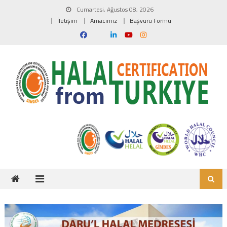
Skip to content
Cumartesi, Ağustos 08, 2026
İletişim
Amacımız
Başvuru Formu