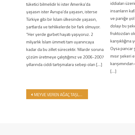
iddiaları üzer
tüketici bilmelidir ki ister Amerika’da
insanların kaf
yaşasın ister Avrupa’da yaşasın, isterse
ve paniğe yol 
Türkiye gibi bir İslam ülkesinde yaşasın,
dolayı bu şek
şartlarda ve tehlikelerde bir fark olmuyor.
fruktozdan ol
“Her yerde gurbet hayatı yaşıyoruz. 2
karışıklığına y
milyarlık İslam ümmeti tam uyanıncaya
Oysa pancar ş
kadar da bu zillet sürecektir. Yıllardır soruna
mısır şekeri 
çözüm üretmeye çalıştığımız ve 2006-2007
karışımından 
yıllarında ciddi tartışmalara sebep olan […]
[…]
Yazı gezinmesi
MEYVE VEREN AĞAÇ TAŞLANIR MUCİBİNCE HEDEFTE GİMDES VAR!