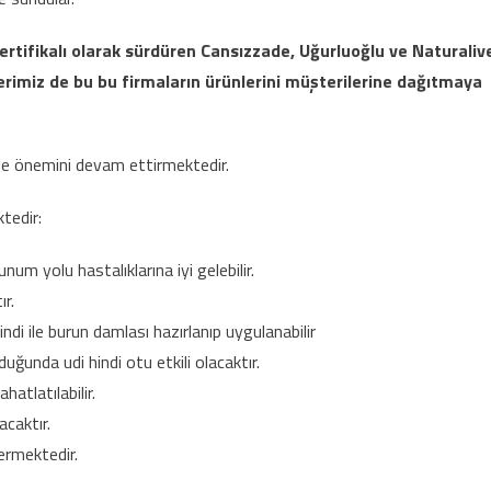
rtifikalı olarak sürdüren Cansızzade, Uğurluoğlu ve Naturaliv
rimiz de bu bu firmaların ürünlerini müşterilerine dağıtmaya
n de önemini devam ettirmektedir.
tedir:
unum yolu hastalıklarına iyi gelebilir.
r.
hindi ile burun damlası hazırlanıp uygulanabilir
ğunda udi hindi otu etkili olacaktır.
atlatılabilir.
acaktır.
ermektedir.
.