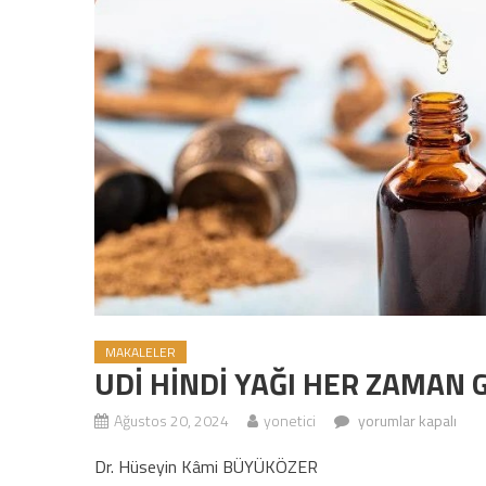
MAKALELER
UDİ HİNDİ YAĞI HER ZAMAN
Ağustos 20, 2024
yonetici
UDİ HİNDİ YAĞI HER
yorumlar kapalı
Dr. Hüseyin Kâmi BÜYÜKÖZER