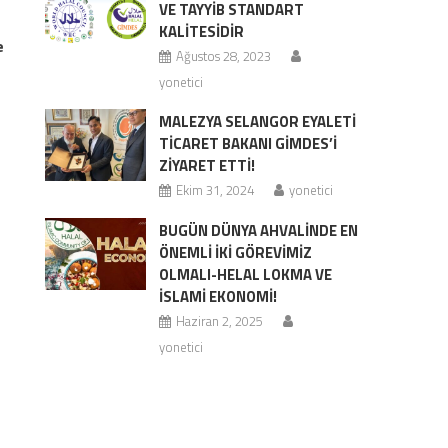
VE TAYYİB STANDART
KALİTESİDİR
e
Ağustos 28, 2023
yonetici
MALEZYA SELANGOR EYALETİ
TİCARET BAKANI GİMDES’İ
ZİYARET ETTİ!
Ekim 31, 2024
yonetici
BUGÜN DÜNYA AHVALİNDE EN
ÖNEMLİ İKİ GÖREVİMİZ
OLMALI-HELAL LOKMA VE
İSLAMİ EKONOMİ!
Haziran 2, 2025
yonetici