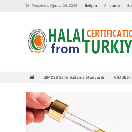
Skip to content
Perşembe, Ağustos 06, 2026
İletişim
Amacımız
Ba
GİMDES Sertifikalama Standardı
GİMDES’i 