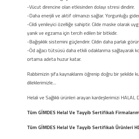
-Vücut direncine olan etkisinden dolayı stresi dindirir.
-Daha enerjili ve aktif olmanızı sağlar. Yorgunluğu gideri
-Cildi yenileyici özelliğe sahiptir. Cilde maske olarak uy
yanık ve egzama için tercih edilen bir bitkidir.
-Bağışıklık sistemini güçlendirir. Cildin daha parlak görü
-Öd ağacı tütsüsü daha etkili odaklanma sağlayarak kons
ortama adeta huzur katar.
Rabbimizin şifa kaynaklarını öğrenip doğru bir şekilde 
dileklerimizle…
Helali ve Sağlıklı ürünleri arayan kardeşlerimizi HA
Tüm GİMDES Helal Ve Tayyib Sertifikalı Firmaları
Tüm GİMDES Helal Ve Tayyib Sertifikalı Ürünleri