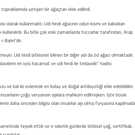
 topraklarında yetişen bir ağaçtan elde edilirdi.
isi olarak kullanmaktı. Udi hindi ağacının odun kısmı ve kabukları
k kullanılırdı. Bu bitki çok eski zamanlarda tüccarlar tarafından, Arap
i Bahri”dir.
eyin. Udi hindi bitkisinin bilinen bir diğer adı da öd ağacı olmaktadır.
ilerin en iyisi hacamat ve udi hindi ile tedavidir.” hadisi
u ve bal ile evlerinde en kolay ve doğal antibiyotiği elde edebildiler.
 insanların çoğu veryansın aşılara mahkum edilmişken. İşte böyle
iklerini daha önceden bilgisi olan insanlar aşı olma furyasına kapılmad
metinde teşvik ettik ve o sıkıntılı günlerde bitkisel yağ, sertifikalı,
e sundular.