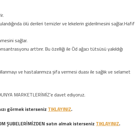
r.
gulandığında ölü derileri temizler ve lekelerin giderilmesini sağlar.Hafif
nmesini sağlar.
antrasyonu arttırır. Bu özelliği ile Öd ağacı tütsüsü yakıldığı
kullanmayı ve hastalarımıza şifa vermesi duası ile sağlık ve selamet
LAL DUNYA MARKETLERİMİZ’e davet ediyoruz.
mızı görmek isterseniz
TIKLAYINIZ
.
 HDM ŞUBELERİMİZDEN satın almak isterseniz
TIKLAYINIZ
.