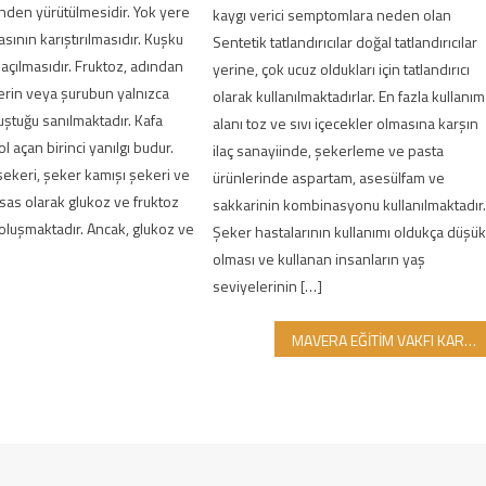
inden yürütülmesidir. Yok yere
kaygı verici semptomlara neden olan
asının karıştırılmasıdır. Kuşku
Sentetik tatlandırıcılar doğal tatlandırıcılar
açılmasıdır. Fruktoz, adından
yerine, çok ucuz oldukları için tatlandırıcı
erin veya şurubun yalnızca
olarak kullanılmaktadırlar. En fazla kullanım
uştuğu sanılmaktadır. Kafa
alanı toz ve sıvı içecekler olmasına karşın
ol açan birinci yanılgı budur.
ilaç sanayiinde, şekerleme ve pasta
ekeri, şeker kamışı şekeri ve
ürünlerinde aspartam, asesülfam ve
esas olarak glukoz ve fruktoz
sakkarinin kombinasyonu kullanılmaktadır
oluşmaktadır. Ancak, glukoz ve
Şeker hastalarının kullanımı oldukça düşü
olması ve kullanan insanların yaş
seviyelerinin […]
MAVERA EĞİTİM VAKFI KARZ-I HASEN KURUMU GİMDES’i ZİYARET ETTİ