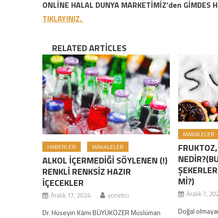
ONLİNE HALAL DUNYA MARKETİMİZ’den GİMDES Helal 
TIKLAYINIZ.
RELATED ARTICLES
MAKALELER
FRUKTOZ,
HABERLER
MAKALELER
NEDİR?(B
ALKOL İÇERMEDİĞİ SÖYLENEN (!)
ŞEKERLERİ
RENKLİ RENKSİZ HAZIR
Mİ?)
İÇECEKLER
Aralık 7, 20
Aralık 17, 2024
yonetici
Doğal olmayan
Dr. Hüseyin Kâmi BÜYÜKÖZER Müslüman