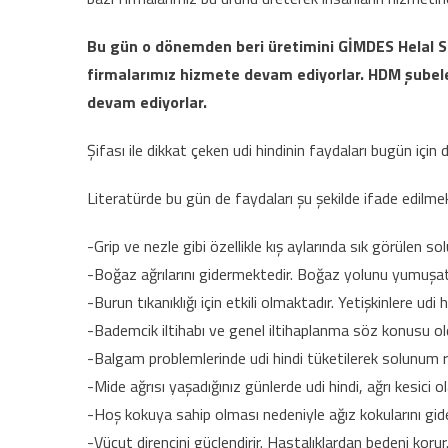
Bu gün o dönemden beri üretimini GİMDES Helal Se
firmalarımız hizmete devam ediyorlar. HDM şubele
devam ediyorlar.
Şifası ile dikkat çeken udi hindinin faydaları bugün içi
Literatürde bu gün de faydaları şu şekilde ifade edilmek
-Grip ve nezle gibi özellikle kış aylarında sık görülen sol
-Boğaz ağrılarını gidermektedir. Boğaz yolunu yumuşatı
-Burun tıkanıklığı için etkili olmaktadır. Yetişkinlere udi 
-Bademcik iltihabı ve genel iltihaplanma söz konusu oldu
-Balgam problemlerinde udi hindi tüketilerek solunum rah
-Mide ağrısı yaşadığınız günlerde udi hindi, ağrı kesici ol
-Hoş kokuya sahip olması nedeniyle ağız kokularını gid
-Vücut direncini güçlendirir. Hastalıklardan bedeni korur