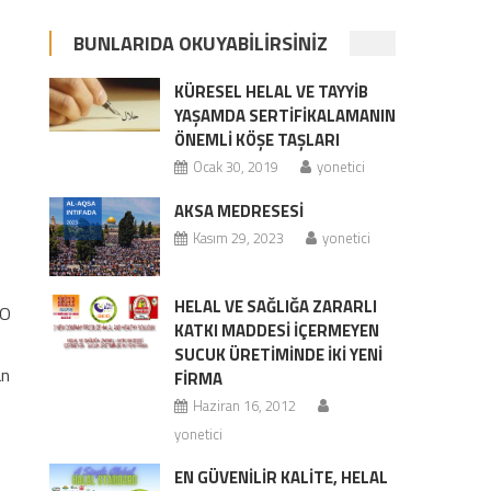
BUNLARIDA OKUYABILIRSINIZ
KÜRESEL HELAL VE TAYYİB
YAŞAMDA SERTİFİKALAMANIN
ÖNEMLİ KÖŞE TAŞLARI
Ocak 30, 2019
yonetici
AKSA MEDRESESİ
Kasım 29, 2023
yonetici
HELAL VE SAĞLIĞA ZARARLI
 O
KATKI MADDESİ İÇERMEYEN
SUCUK ÜRETİMİNDE İKİ YENİ
an
FİRMA
Haziran 16, 2012
yonetici
EN GÜVENİLİR KALİTE, HELAL