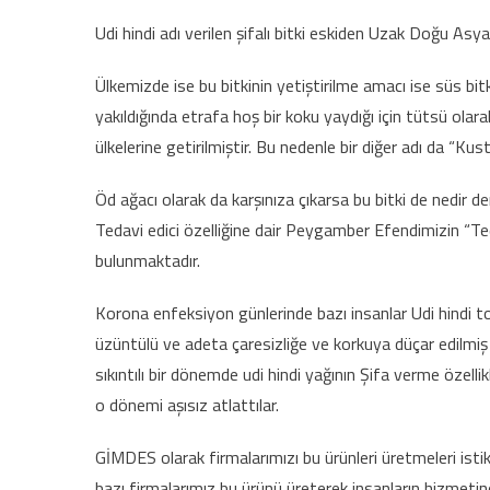
Udi hindi adı verilen şifalı bitki eskiden Uzak Doğu Asya
Ülkemizde ise bu bitkinin yetiştirilme amacı ise süs bitk
yakıldığında etrafa hoş bir koku yaydığı için tütsü olara
ülkelerine getirilmiştir. Bu nedenle bir diğer adı da “Kust-
Öd ağacı olarak da karşınıza çıkarsa bu bitki de nedir dem
Tedavi edici özelliğine dair Peygamber Efendimizin “Tedav
bulunmaktadır.
Korona enfeksiyon günlerinde bazı insanlar Udi hindi toz
üzüntülü ve adeta çaresizliğe ve korkuya düçar edilmiş
sıkıntılı bir dönemde udi hindi yağının Şifa verme özell
o dönemi aşısız atlattılar.
GİMDES olarak firmalarımızı bu ürünleri üretmeleri istika
bazı firmalarımız bu ürünü üreterek insanların hizmetin