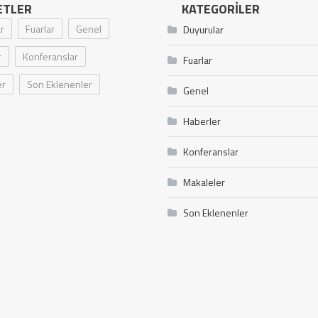
ETLER
KATEGORILER
r
Fuarlar
Genel
Duyurular
r
Konferanslar
Fuarlar
er
Son Eklenenler
Genel
Haberler
Konferanslar
Makaleler
Son Eklenenler