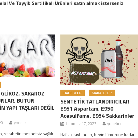
Ve Tayyib Sertifikalı Ürünleri satın almak isterseniz
 GLİKOZ, SAKAROZ
HABERLER
MAKALELER
UNLAR, BÜTÜN
SENTETİK TATLANDIRICILAR-
N YAPI TAŞLARI DEĞİL
E951 Aspartam, E950
Acesulfame, E954 Sakkarinler
20
yonetici
Temmuz 17, 2023
yonetici
, rekabetin mesnetsiz sağlık
Hafıza kaybından, beyin tümörüne kadar