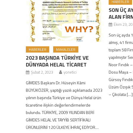
HABERLER
SON ÜÇ AY
ALAN FİR
Ekim 23, 2
Son üç ayda 1
almış, 41 firm
toplam 58 Fir
HABERLER
MAKALELER
2023 BAŞINDA TÜRKİYE VE
yapılmıştır Se
DÜNYADA HELAL TİCARET
Noor Fındık 
Dosu Maya – M
Şubat 2, 2023
yonetici
Gürsoy Fındık
GİMDES Başkanı Dr. Hüseyin Kâmi
Üzüm Özışık S
BÜYÜKÖZER, yaptığı yazılı açıklamada 2023
– Çikolata […]
yılının başında Türkiye ve Dünya Helal ürün
ticaretine ilişkin değerlendirmelerde
bulundu. TÜRKİYE, 2009 YILINDAN BERİ
GİMDES HELAL VE TAYYİB SERTİFİKALI
ÜRÜNLERİNİ 120 ÜLKEYE İHRAÇ EDİYOR…