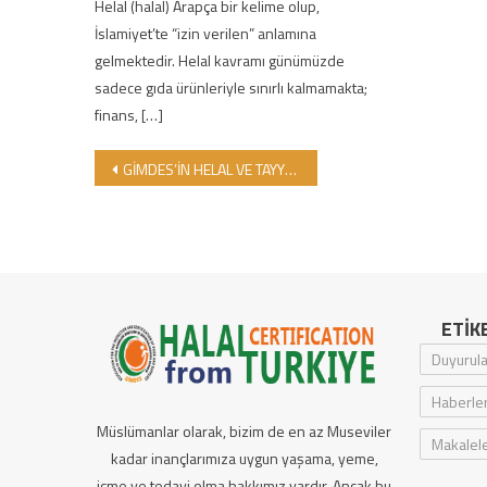
Helal (halal) Arapça bir kelime olup,
İslamiyet’te “izin verilen” anlamına
gelmektedir. Helal kavramı günümüzde
sadece gıda ürünleriyle sınırlı kalmamakta;
finans, […]
Yazı gezinmesi
GİMDES’İN HELAL VE TAYYİB SERTİFİKALAMA ÇALIŞMALARI YAPTIĞI SEKTÖRLER
ETIK
Duyurula
Haberle
Müslümanlar olarak, bizim de en az Museviler
Makalel
kadar inançlarımıza uygun yaşama, yeme,
içme ve tedavi olma hakkımız vardır. Ancak bu