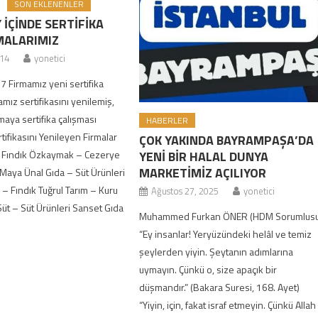
SON EKLENENLER
 İÇİNDE SERTİFİKA
MALARIMIZ
014
yonetici
7 Firmamız yeni sertifika
amız sertifikasını yenilemiş,
maya sertifika çalışması
HABERLER
rtifikasını Yenileyen Firmalar
ÇOK YAKINDA BAYRAMPAŞA’DA
YENİ BİR HALAL DUNYA
– Fındık Özkaymak – Cezerye
MARKETİMİZ AÇILIYOR
aya Ünal Gıda – Süt Ürünleri
 – Fındık Tuğrul Tarım – Kuru
Ağustos 27, 2025
yonetici
üt – Süt Ürünleri Sanset Gıda
Muhammed Furkan ÖNER (HDM Sorumlusu
“Ey insanlar! Yeryüzündeki helâl ve temiz
şeylerden yiyin. Şeytanın adımlarına
uymayın. Çünkü o, size apaçık bir
düşmandır.” (Bakara Suresi, 168. Ayet)
“Yiyin, için, fakat israf etmeyin. Çünkü Allah