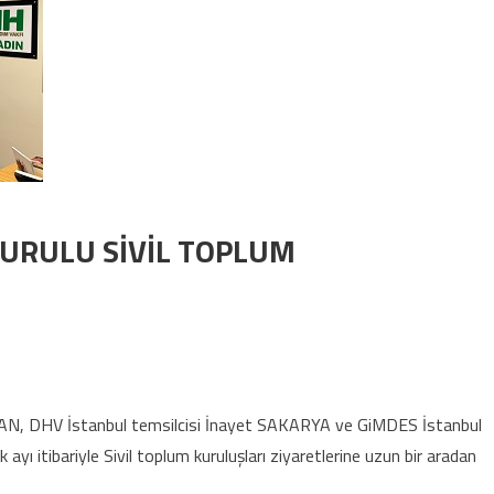
URULU SİVİL TOPLUM
R KURULU SİVİL TOPLUM ZİYARETLERİNE BAŞLADI için
AN, DHV İstanbul temsilcisi İnayet SAKARYA ve GiMDES İstanbul
 ayı itibariyle Sivil toplum kuruluşları ziyaretlerine uzun bir aradan