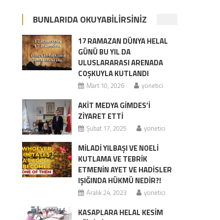
BUNLARIDA OKUYABILIRSINIZ
17 RAMAZAN DÜNYA HELAL
GÜNÜ BU YIL DA
ULUSLARARASI ARENADA
COŞKUYLA KUTLANDI
Mart 10, 2026
yonetici
AKİT MEDYA GİMDES’İ
ZİYARET ETTİ
Şubat 17, 2025
yonetici
MİLADİ YILBAŞI VE NOELİ
KUTLAMA VE TEBRİK
ETMENİN AYET VE HADİSLER
IŞIĞINDA HÜKMÜ NEDİR?!
Aralık 24, 2023
yonetici
KASAPLARA HELAL KESİM