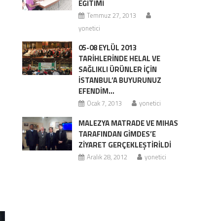
EĞİTİMİ
Temmuz 27, 2013
yonetici
05-08 EYLÜL 2013
TARİHLERİNDE HELAL VE
SAĞLIKLI ÜRÜNLER İÇİN
İSTANBUL’A BUYURUNUZ
EFENDİM…
Ocak 7, 2013
yonetici
MALEZYA MATRADE VE MIHAS
TARAFINDAN GİMDES’E
ZİYARET GERÇEKLEŞTİRİLDİ
Aralık 28, 2012
yonetici