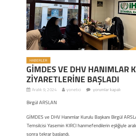
HABERLER
GİMDES VE DHV HANIMLAR K
ZİYARETLERİNE BAŞLADI
Aralık 9, 2024
yonetici
GİMDES VE DHV HANIMLA
yorumlar kapalı
Birgül ARSLAN
GİMDES ve DHV Hanımlar Kurulu Başkanı Birgül ARSL
Temsilcisi Yasemin KIRCI hanmefendilerin eşliğiyle aralık
sonra tekrar başlandı.