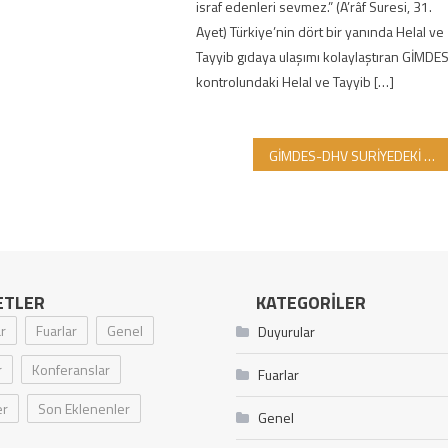
israf edenleri sevmez.” (A’râf Suresi, 31.
Ayet) Türkiye’nin dört bir yanında Helal ve
Tayyib gıdaya ulaşımı kolaylaştıran GİMDE
kontrolundaki Helal ve Tayyib […]
GİMDES-DHV SURİYEDEKİ KARDEŞLERİMİZE 2. YARDIM PAKETİNİ HALİM GİRGİN KARDEŞİMİZLE GÖNDERİYOR
ETLER
KATEGORILER
r
Fuarlar
Genel
Duyurular
r
Konferanslar
Fuarlar
er
Son Eklenenler
Genel