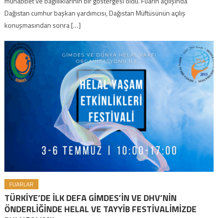
muhabbet ve bağlılıklarının bir göstergesi oldu. Fuarın açılışında
Dağıstan cumhur başkan yardımcısı, Dağıstan Müftüsünün açılış
konuşmasından sonra […]
FUARLAR
TÜRKİYE’DE İLK DEFA GİMDES’İN VE DHV’NİN
ÖNDERLİĞİNDE HELAL VE TAYYİB FESTİVALİMİZDE