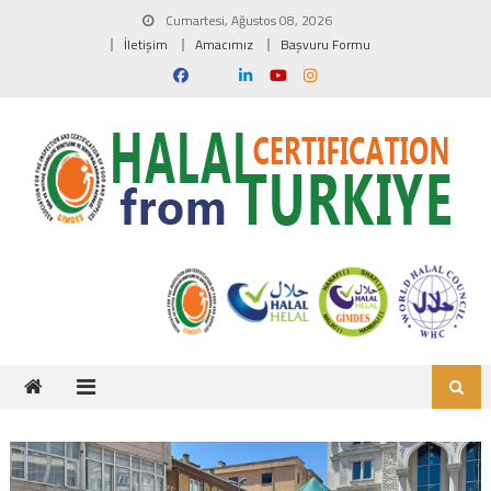
Skip to content
Cumartesi, Ağustos 08, 2026
İletişim
Amacımız
Başvuru Formu