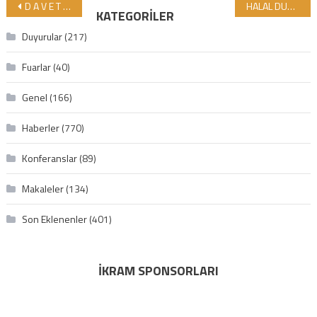
Yazı gezinmesi
D A V E T L İ S İ N İ Z!
HALAL DUNYA MARKETLERİNİN TÜRKİYE’DEKİ HACMİ HER GEÇEN GÜN ARTMAKTADIR
KATEGORILER
Duyurular
(217)
Fuarlar
(40)
Genel
(166)
Haberler
(770)
Konferanslar
(89)
Makaleler
(134)
Son Eklenenler
(401)
İKRAM SPONSORLARI