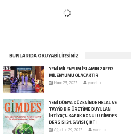
BUNLARIDA OKUYABILIRSINIZ
YENİ MİLENYUM İSLAMIN ZAFER
MİLENYUMU OLACAKTIR
Ekim 25, 2023
yonetici
YENİ DÜNYA DÜZENİNDE HELAL VE
TAYYİB BİR ÜRETİME DUYULAN
İHTİYAÇ!..KAPAK KONULU GİMDES
DERGİSİ 31.SAYISI ÇIKTI
Ağustos 29, 2013
yonetici