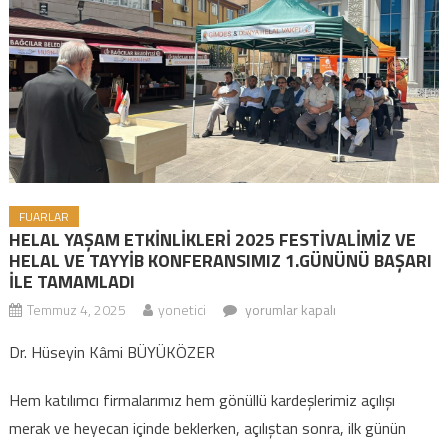
FUARLAR
HELAL YAŞAM ETKİNLİKLERİ 2025 FESTİVALİMİZ VE
HELAL VE TAYYİB KONFERANSIMIZ 1.GÜNÜNÜ BAŞARI
İLE TAMAMLADI
Temmuz 4, 2025
yonetici
HELAL YAŞAM ETKİNLİKLERİ 2025
yorumlar kapalı
FESTİVALİMİZ VE HELAL VE TAYYİB
Dr. Hüseyin Kâmi BÜYÜKÖZER
KONFERANSIMIZ 1.GÜNÜNÜ
BAŞARI İLE TAMAMLADI için
Hem katılımcı firmalarımız hem gönüllü kardeşlerimiz açılışı
merak ve heyecan içinde beklerken, açılıştan sonra, ilk günün