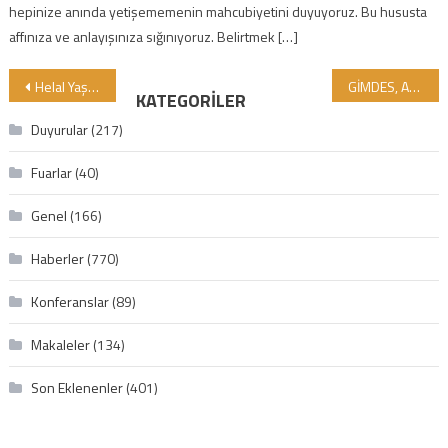
hepinize anında yetişememenin mahcubiyetini duyuyoruz. Bu hususta
affınıza ve anlayışınıza sığınıyoruz. Belirtmek […]
Yazı gezinmesi
Helal Yaşam Etkinlikleri Festivali İçin Geri Sayım Başladı: Hazırlıklar Tüm Hızıyla Devam Ediyor!
GİMDES, ALMANYA MANNHEİM’DAKİ HELAL VE TAYYİB FESTİVAL’E KATILIYOR
KATEGORILER
Duyurular
(217)
Fuarlar
(40)
Genel
(166)
Haberler
(770)
Konferanslar
(89)
Makaleler
(134)
Son Eklenenler
(401)