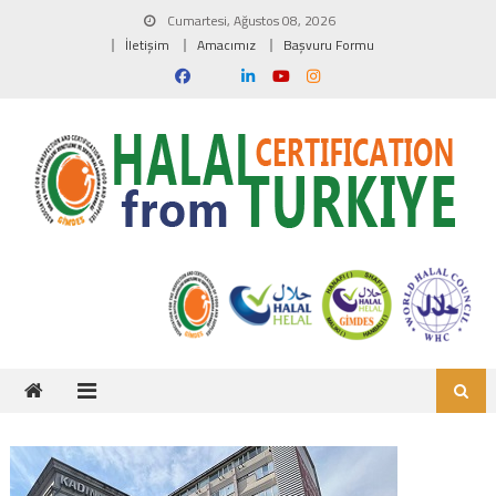
Skip to content
Cumartesi, Ağustos 08, 2026
İletişim
Amacımız
Başvuru Formu