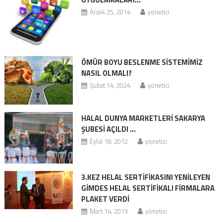
Aralık 25, 2014
yonetici
ÖMÜR BOYU BESLENME SİSTEMİMİZ
NASIL OLMALI?
Şubat 14, 2024
yonetici
HALAL DUNYA MARKETLERİ SAKARYA
ŞUBESİ AÇILDI …
Eylül 18, 2012
yonetici
3.KEZ HELAL SERTİFİKASINI YENİLEYEN
GİMDES HELAL SERTİFİKALI FİRMALARA
PLAKET VERDİ
Mart 14, 2013
yonetici