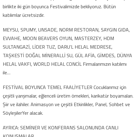
birlikte iki gün boyunca Festivalimizde bekliyoruz. Bütün
katılımlar ücretsizdir.
MEYSU, SPUMY, UNSADE, NORM RESTORAN, SAYGIN GIDA,
EVVAHE, MOON BEAVERS OYUN, MASTERZEY, HDM
SULTANGAZİ, LİDER TUZ, DARU’L HELAL MEDRESE,
TAŞKESTİ DOĞAL MİNERALLİ SU, GÜL AFİA, GİMDES, DÜNYA
HELAL VAKFI, WORLD HELAL CONCİL Firmalarımızın katılımı
ile…
FESTİVAL BOYUNCA TEMEL FAALİYETLER Cocuklarımız için
çeşitli yarışmalar, eğlenceli üretim örnekleri, karikatür boyamaları.
Şiir ve ilahiler. Animasyon ve çeşitli Etkinlikler, Panel, Sohbet ve
SöyleşilerYer alacak.
AYRICA: SEMİNER VE KONFERANS SALONUNDA CANLI
KONUŞMALAR