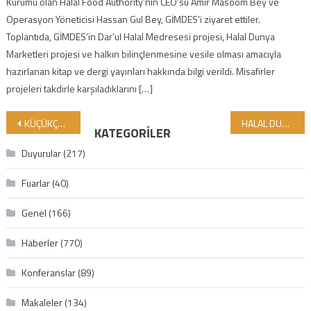
Kurumu olan Halal Food Authority’nin CEO’su Amir Masoom Bey ve
Operasyon Yöneticisi Hassan Gul Bey, GİMDES’i ziyaret ettiler.
Toplantıda, GİMDES’in Dar’ul Halal Medresesi projesi, Halal Dunya
Marketleri projesi ve halkın bilinçlenmesine vesile olması amacıyla
hazırlanan kitap ve dergi yayınları hakkında bilgi verildi. Misafirler
projeleri takdirle karşıladıklarını […]
Yazı gezinmesi
KÜÇÜKÇEKMECE HALAL DUNYA MARKETİ’NE HABERSİZ İLK DENETİM VE ZİYARET GERÇEKLEŞTİRİLDİ!
HALAL DUNYA MARKETİ KÜÇÜKÇEKMECE ŞUBESİ DUALARLA HİZMETE AÇILDI!
KATEGORILER
Duyurular
(217)
Fuarlar
(40)
Genel
(166)
Haberler
(770)
Konferanslar
(89)
Makaleler
(134)