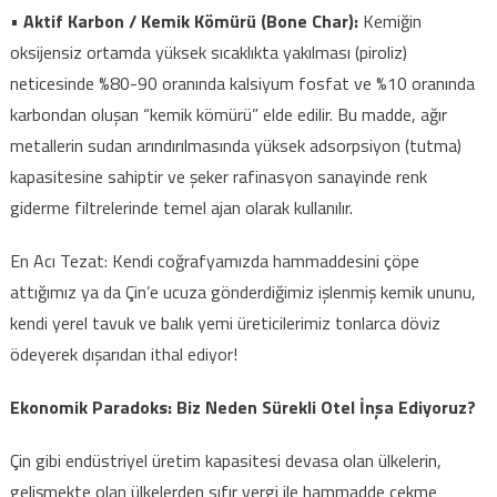
•
Aktif Karbon / Kemik Kömürü (Bone Char):
Kemiğin
oksijensiz ortamda yüksek sıcaklıkta yakılması (piroliz)
neticesinde %80-90 oranında kalsiyum fosfat ve %10 oranında
karbondan oluşan “kemik kömürü” elde edilir. Bu madde, ağır
metallerin sudan arındırılmasında yüksek adsorpsiyon (tutma)
kapasitesine sahiptir ve şeker rafinasyon sanayinde renk
giderme filtrelerinde temel ajan olarak kullanılır.
En Acı Tezat: Kendi coğrafyamızda hammaddesini çöpe
attığımız ya da Çin’e ucuza gönderdiğimiz işlenmiş kemik ununu,
kendi yerel tavuk ve balık yemi üreticilerimiz tonlarca döviz
ödeyerek dışarıdan ithal ediyor!
Ekonomik Paradoks: Biz Neden Sürekli Otel İnşa Ediyoruz?
Çin gibi endüstriyel üretim kapasitesi devasa olan ülkelerin,
gelişmekte olan ülkelerden sıfır vergi ile hammadde çekme