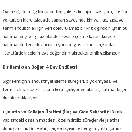
Oysa sığır kemiği; bileşimindeki yüksek kollajen, kalsiyum, fosfor
ve karbon hidroksiapatit yapıları sayesinde kimya, ilaç, gıda ve
tarım endüstrileri için yeri doldurulamaz bir kritik girdidir. Çin’in bu
hammaddeyi vergisiz olarak ülkesine çekme kararı, küresel
hammadde tedarik zincirinin yönünü göstermesi açısından
literatürde incelenmeye değer bir makroekonomik gelişmedir.
Bir Kemikten Doğan 4 Dev Endüstri
Sığır kemiğinin endüstriyel işleme süreçleri, biyokimyasal ve
termal olmak üzere iki ana kola ayrılıyor ve ulaştığı katma değer
dudak uçuklatıyor:
•
Jelatin ve Kollajen Üretimi (İlaç ve Gıda Sektörü):
Kemik
yapısındaki ossein maddesi, özel hidroliz süreçleriyle jelatine
dönüştürülür. Bu jelatin, ilaç sanayisinde her gün yuttuğumuz