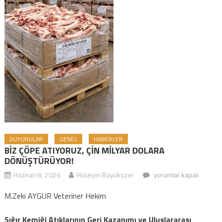
DUYURULAR
GENEL
HABERLER
BİZ ÇÖPE ATIYORUZ, ÇİN MİLYAR DOLARA
DÖNÜŞTÜRÜYOR!
Haziran 8, 2026
Hüseyin Büyüközer
BİZ ÇÖPE ATIYORUZ,
yorumlar kapalı
ÇİN MİLYAR DOLARA
M.Zeki AYGUR Veteriner Hekim
DÖNÜŞTÜRÜYOR! için
Sığır Kemiği Atıklarının Geri Kazanımı ve Uluslararası