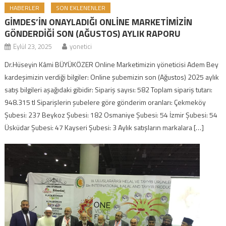
HABERLER
SON EKLENENLER
GİMDES’İN ONAYLADIĞI ONLİNE MARKETİMİZİN
GÖNDERDİĞİ SON (AĞUSTOS) AYLIK RAPORU
Eylül 23, 2025
yonetici
Dr.Hüseyin Kâmi BÜYÜKÖZER Online Marketimizin yöneticisi Adem Bey
kardeşimizin verdiği bilgiler: Online şubemizin son (Ağustos) 2025 aylık
satış bilgileri aşağıdaki gibidir: Sipariş sayısı: 582 Toplam sipariş tutarı:
948.315 tl Siparişlerin şubelere göre gönderim oranları: Çekmeköy
Şubesi: 237 Beykoz Şubesi: 182 Osmaniye Şubesi: 54 İzmir Şubesi: 54
Üsküdar Şubesi: 47 Kayseri Şubesi: 3 Aylık satışların markalara […]