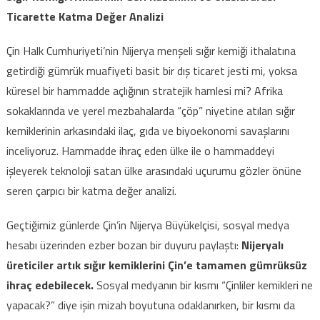
Ticarette Katma Değer Analizi
Çin Halk Cumhuriyeti’nin Nijerya menşeli sığır kemiği ithalatına
getirdiği gümrük muafiyeti basit bir dış ticaret jesti mi, yoksa
küresel bir hammadde açlığının stratejik hamlesi mi? Afrika
sokaklarında ve yerel mezbahalarda “çöp” niyetine atılan sığır
kemiklerinin arkasındaki ilaç, gıda ve biyoekonomi savaşlarını
inceliyoruz. Hammadde ihraç eden ülke ile o hammaddeyi
işleyerek teknoloji satan ülke arasındaki uçurumu gözler önüne
seren çarpıcı bir katma değer analizi.
Geçtiğimiz günlerde Çin’in Nijerya Büyükelçisi, sosyal medya
hesabı üzerinden ezber bozan bir duyuru paylaştı:
Nijeryalı
üreticiler artık sığır kemiklerini Çin’e tamamen gümrüksüz
ihraç edebilecek.
Sosyal medyanın bir kısmı “Çinliler kemikleri ne
yapacak?” diye işin mizah boyutuna odaklanırken, bir kısmı da