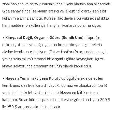
tıbbi hapların ve sert/yumuşak kapsül kabuklarının ana bileşenidir.
Gıda sanayisinde ise kıvam artırıcı ve jelleştirici olarak geniş bir
kullanım alanına sahiptir. Küresel ilaç devleri, bu yüksek saflıktaki
hammadde molekülleri için her yıl milyarlarca dolar harcıyor.
•
Kimyasal Değil, Organik Gübre (Kemik Unu):
Toprağın
mikrobiyotasını ve doğal yapısını bozan kimyasal gübrelerin
aksine kemik unu; kalsiyum (Ca) ve fosfor (P) açısından zengin,
yavaş salınımlı mükemmel bir organik gübre kaynağıdır. Agro-
kimya sektöründe premium bir ürün olarak kabul edilir.
•
Hayvan Yemi Takviyesi:
Kurutulup öğütülerek elde edilen
kemik unu, özellikle kanatlı (tavuk), domuz ve akuakültür (balık)
yemlerinde iskelet sistemini destekleyen en kritik mineral
katkısıdır. Şu an küresel pazarda kalitesine göre ton fiyatı 200 $
ile 750 $ arasında alıcı bulmaktadır.