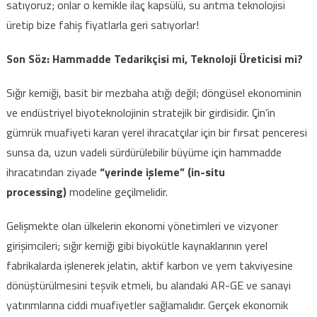
satıyoruz; onlar o kemikle ilaç kapsülü, su arıtma teknolojisi
üretip bize fahiş fiyatlarla geri satıyorlar!
Son Söz: Hammadde Tedarikçisi mi, Teknoloji Üreticisi mi?
Sığır kemiği, basit bir mezbaha atığı değil; döngüsel ekonominin
ve endüstriyel biyoteknolojinin stratejik bir girdisidir. Çin’in
gümrük muafiyeti kararı yerel ihracatçılar için bir fırsat penceresi
sunsa da, uzun vadeli sürdürülebilir büyüme için hammadde
ihracatından ziyade
“yerinde işleme” (in-situ
processing)
modeline geçilmelidir.
Gelişmekte olan ülkelerin ekonomi yönetimleri ve vizyoner
girişimcileri; sığır kemiği gibi biyokütle kaynaklarının yerel
fabrikalarda işlenerek jelatin, aktif karbon ve yem takviyesine
dönüştürülmesini teşvik etmeli, bu alandaki AR-GE ve sanayi
yatırımlarına ciddi muafiyetler sağlamalıdır. Gerçek ekonomik