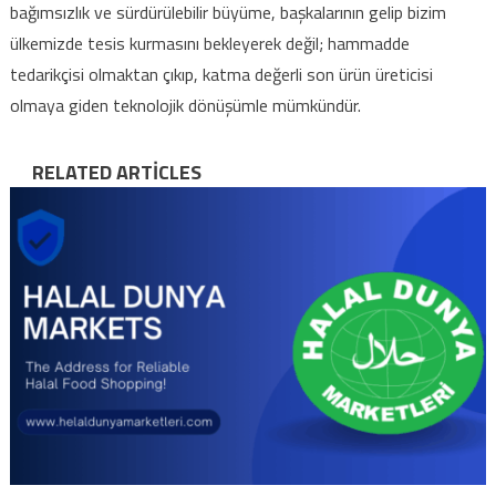
bağımsızlık ve sürdürülebilir büyüme, başkalarının gelip bizim
ülkemizde tesis kurmasını bekleyerek değil; hammadde
tedarikçisi olmaktan çıkıp, katma değerli son ürün üreticisi
olmaya giden teknolojik dönüşümle mümkündür.
RELATED ARTICLES