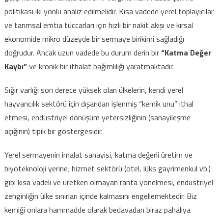
politikası iki yönlü analiz edilmelidir. Kısa vadede yerel toplayıcılar
ve tarımsal emtia tüccarları için hızlı bir nakit akışı ve kırsal
ekonomide mikro düzeyde bir sermaye birikimi sağladığı
doğrudur. Ancak uzun vadede bu durum derin bir
“Katma Değer
Kaybı”
ve kronik bir ithalat bağımlılığı yaratmaktadır.
Sığır varlığı son derece yüksek olan ülkelerin, kendi yerel
hayvancılık sektörü için dışarıdan işlenmiş “kemik unu” ithal
etmesi, endüstriyel dönüşüm yetersizliğinin (sanayileşme
açığının) tipik bir göstergesidir.
Yerel sermayenin imalat sanayisi, katma değerli üretim ve
biyoteknoloji yerine; hizmet sektörü (otel, lüks gayrimenkul vb.)
gibi kısa vadeli ve üretken olmayan ranta yönelmesi, endüstriyel
zenginliğin ülke sınırları içinde kalmasını engellemektedir. Biz
kemiği onlara hammadde olarak bedavadan biraz pahalıya