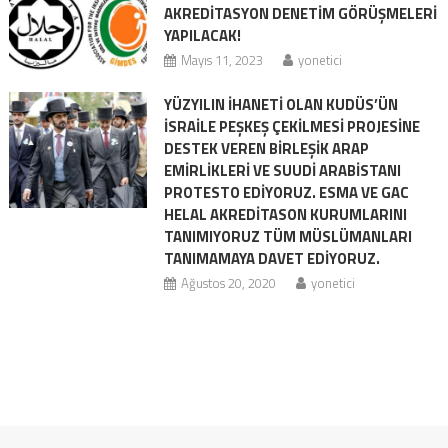
AKREDİTASYON DENETİM GÖRÜŞMELERİ
YAPILACAK!
Mayıs 11, 2023
yonetici
YÜZYILIN İHANETİ OLAN KUDÜS’ÜN
İSRAİLE PEŞKEŞ ÇEKİLMESİ PROJESİNE
DESTEK VEREN BİRLEŞİK ARAP
EMİRLİKLERİ VE SUUDİ ARABİSTANI
PROTESTO EDİYORUZ. ESMA VE GAC
HELAL AKREDİTASON KURUMLARINI
TANIMIYORUZ TÜM MÜSLÜMANLARI
TANIMAMAYA DAVET EDİYORUZ.
Ağustos 20, 2020
yonetici