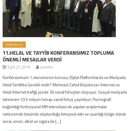
HABERLER
11.HELAL VE TAYYİB KONFERANSIMIZ TOPLUMA
ÖNEMLİ MESAJLAR VERDİ
Eylül 21, 2019
yonetici
Konferasımızın 1.oturumunun konusu; Dijital Platformlarda ve Medyada
Helal Sertifika Gerekli midir? Mehmed Zahid Büyüközer-İnternet ve
Helal İnternet trafiği yüzde 30 sanal fuhuştan oluşuyor. Sosyal medyada
tahminen 10.5 milyon hesap sanal fuhuş yayınlıyor. Pornografi
bağımlılığı fonksiyonel MR teknolojisi ile yapılan araştırmalar
neticesinde beyinde oluşturduğu kimyasal etki ve uyardığı bölge olarak
esrar, eroin, alkol ve sigara ile […]