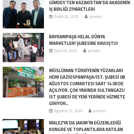
GİMDES’TEN KAZAKİSTAN’DA AKADEMİK
İŞ BİRLİĞİ ZİYARETLERİ
Aralık 30, 2025
yonetici
BAYRAMPAŞA HELAL DÜNYA
MARKETLERİ ŞUBESİNE KAVUŞTU!
Eylül 26, 2025
yonetici
MÜSLÜMAN TÜRKİYENİN YÜZAKLARI
HDM GAZİOSPANPAŞA/İST. ŞUBESİ 08
AĞUSTOS CUMARTESİ SAAT 14 00 DE
AÇILIYOR. ÇOK YAKINDA SULTANGAZİ/
İST ŞUBESİ DE YENİ YERİNDE HİZMETE
GİRİYOR..
Ağustos 13, 2020
yonetici
MALEZYA’DA JAKIM’İN DÜZENLEDİĞİ
KONGRE VE TOPLANTILARA KATILAN