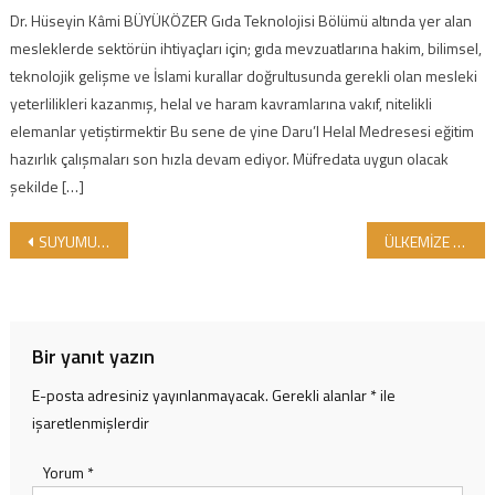
Dr. Hüseyin Kâmi BÜYÜKÖZER Gıda Teknolojisi Bölümü altında yer alan
mesleklerde sektörün ihtiyaçları için; gıda mevzuatlarına hakim, bilimsel,
teknolojik gelişme ve İslami kurallar doğrultusunda gerekli olan mesleki
yeterlilikleri kazanmış, helal ve haram kavramlarına vakıf, nitelikli
elemanlar yetiştirmektir Bu sene de yine Daru’l Helal Medresesi eğitim
hazırlık çalışmaları son hızla devam ediyor. Müfredata uygun olacak
şekilde […]
Yazı gezinmesi
SUYUMUZA BİLE PİSLİK BULAŞTIRANLAR VAR ARAMIZDA…
ÜLKEMİZE İTHAL YOLU İLE GİREN HAYVAN KÖKENLİ PROTEİNLERDE DOMUZ TEHDİTİ..
Bir yanıt yazın
E-posta adresiniz yayınlanmayacak.
Gerekli alanlar
*
ile
işaretlenmişlerdir
Yorum
*