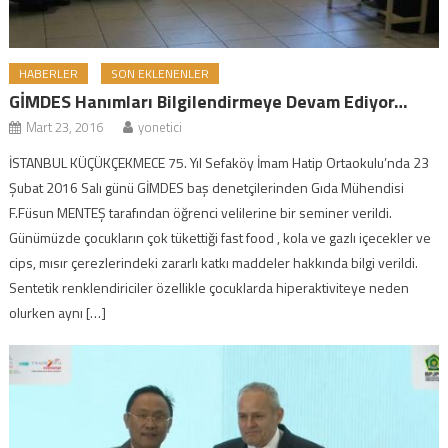
HABERLER
SON EKLENENLER
GİMDES Hanımları Bilgilendirmeye Devam Ediyor…
Mart 23, 2016
yonetici
İSTANBUL KÜÇÜKÇEKMECE 75. Yıl Sefaköy İmam Hatip Ortaokulu’nda 23
Şubat 2016 Salı günü GİMDES baş denetçilerinden Gıda Mühendisi
F.Füsun MENTEŞ tarafından öğrenci velilerine bir seminer verildi.
Günümüzde çocukların çok tükettiği fast food , kola ve gazlı içecekler ve
cips, mısır çerezlerindeki zararlı katkı maddeler hakkında bilgi verildi.
Sentetik renklendiriciler özellikle çocuklarda hiperaktiviteye neden
olurken aynı […]