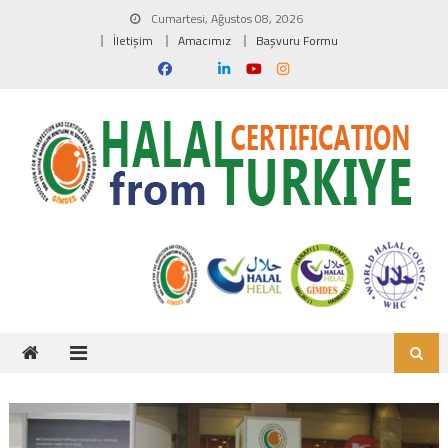
Skip to content
Cumartesi, Ağustos 08, 2026
İletişim
Amacımız
Başvuru Formu