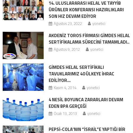
14. ULUSLARARASI HELAL VE TAYYIB
ÜRÜNLER KONFERANSI HAZIRLIKLARI
SON HIZ DEVAM EDIYOR
Ağustos 23, 2022
yonetici
AKDENİZ TOROS FİRMASI GİMDES HELAL
SERTİFİKALAMA SÜRECİNİ TAMAMLADI..
Ağustos 9, 2012
yonetici
GİMDES HELAL SERTİFİKALI
TAVUKLARIMIZ 40 ÜLKEYE İHRAC
EDİLİYOR…
Kasım 4, 2014
yonetici
4 NESİL BOYUNCA ZARARLARI DEVAM
EDEN BPA GERÇEĞİ
Ocak 13, 2013
yonetici
PEPSI-COLA’NIN “İSRAIL”E YAPTIĞI BIR