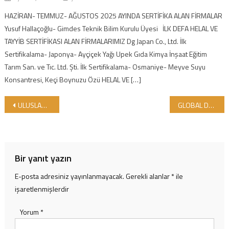
HAZİRAN- TEMMUZ- AĞUSTOS 2025 AYINDA SERTİFİKA ALAN FİRMALAR
Yusuf Hallaçoğlu- Gimdes Teknik Bilim Kurulu Üyesi İLK DEFA HELAL VE
TAYYİB SERTİFİKASI ALAN FİRMALARIMIZ Dg Japan Co., Ltd. İlk
Sertifikalama- Japonya- Ayçiçek Yağı Upek Gıda Kimya İnşaat Eğitim
Tarım San. ve Tıc. Ltd. Şti. İlk Sertifikalama- Osmaniye- Meyve Suyu
Konsantresi, Keçi Boynuzu Özü HELAL VE […]
Yazı gezinmesi
ULUSLARARASI BİR TOPLANTI İÇİN GİMDES 9-10 TARİHLERİNDE MISIR’DA
GLOBAL DÜNYANIN HELAL PENCERESİNE DÜNYADAN BÜYÜK İLGİ
Bir yanıt yazın
E-posta adresiniz yayınlanmayacak.
Gerekli alanlar
*
ile
işaretlenmişlerdir
Yorum
*