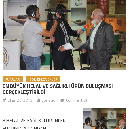
FUARLAR
SON EKLENENLER
EN BÜYÜK HELAL VE SAĞLIKLI ÜRÜN BULUŞMASI
GERÇEKLEŞTİRİLDİ
Ekim 23, 2012
yonetici
Comment(0)
3.HELAL VE SAĞLIKLI ÜRÜNLER
FUARININ ARDINDAN…