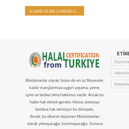
Yazı gezinmesi
GARİP VE BİR O KADAR HÜZÜNLÜ BİR HİCRİ YILBAŞINI KARŞILIYORUZ
ETIK
Duyurula
Haberle
Müslümanlar olarak, bizim de en az Museviler
Makalel
kadar inançlarımıza uygun yaşama, yeme,
içme ve tedavi olma hakkımız vardır. Ancak bu
hakkı hak etmek gerekir. Kimse, kimseye
bedava hak vermiyor bu dünyada.
Ancak, bu ülkenin düşünen Müslümanları
olarak yılmayacağız, korkmayacağız. Sonuna