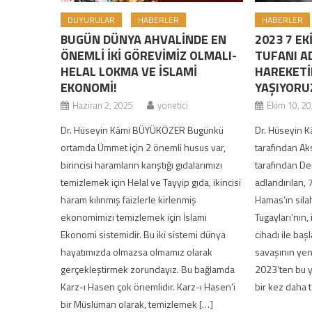
DUYURULAR
HABERLER
HABERLER
BUGÜN DÜNYA AHVALİNDE EN
2023 7 E
ÖNEMLİ İKİ GÖREVİMİZ OLMALI-
TUFANI AD
HELAL LOKMA VE İSLAMİ
HAREKETİ
EKONOMİ!
YAŞIYORU
Haziran 2, 2025
yonetici
Ekim 10, 2
Dr. Hüseyin Kâmi BÜYÜKÖZER Bugünkü
Dr. Hüseyin
ortamda Ümmet için 2 önemli husus var,
tarafından Ak
birincisi haramların karıştığı gıdalarımızı
tarafından De
temizlemek için Helal ve Tayyip gıda, ikincisi
adlandırılan,
haram kılınmış faizlerle kirlenmiş
Hamas’ın sila
ekonomimizi temizlemek için İslami
Tugayları’nın, 
Ekonomi sistemidir. Bu iki sistemi dünya
cihadı ile baş
hayatımızda olmazsa olmamız olarak
savaşının yeni
gerçekleştirmek zorundayız. Bu bağlamda
2023’ten bu y
Karz-ı Hasen çok önemlidir. Karz-ı Hasen’i
bir kez daha 
bir Müslüman olarak, temizlemek […]