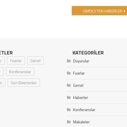
GİMDES’TEN HABERLER
ETLER
KATEGORILER
r
Fuarlar
Genel
Duyurular
r
Konferanslar
Fuarlar
er
Son Eklenenler
Genel
Haberler
Konferanslar
Makaleler