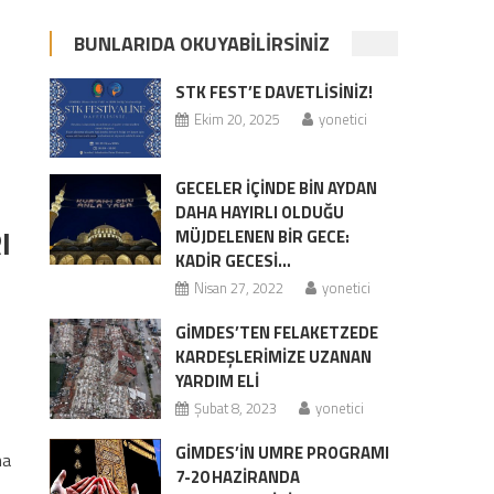
BUNLARIDA OKUYABILIRSINIZ
STK FEST’E DAVETLİSİNİZ!
Ekim 20, 2025
yonetici
GECELER İÇİNDE BİN AYDAN
DAHA HAYIRLI OLDUĞU
I
MÜJDELENEN BİR GECE:
KADİR GECESİ…
Nisan 27, 2022
yonetici
ŞİK ARAP EMİRLİKLERİ VE SUUDİ ARABİSTANI PROTESTO EDİYORUZ. ESMA VE
GİMDES’TEN FELAKETZEDE
EDİYORUZ. için
KARDEŞLERİMİZE UZANAN
YARDIM ELİ
Şubat 8, 2023
yonetici
GİMDES’IN UMRE PROGRAMI
na
7-20 HAZIRANDA