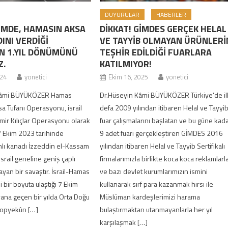
DUYURULAR
HABERLER
KİMDE, HAMASIN AKSA
DİKKAT! GİMDES GERÇEK HELAL
INI VERDİĞİ
VE TAYYİB OLMAYAN ÜRÜNLERİ
N 1.YIL DÖNÜMÜNÜ
TEŞHİR EDİLDİĞİ FUARLARA
Z.
KATILMIYOR!
024
yonetici
Ekim 16, 2025
yonetici
 Kâmi BÜYÜKÖZER Hamas
Dr.Hüseyin Kâmi BÜYÜKÖZER Türkiye’de il
sa Tufanı Operasyonu, israil
defa 2009 yılından itibaren Helal ve Tayyi
mir Kılıçlar Operasyonu olarak
fuar çalışmalarını başlatan ve bu güne kad
 7 Ekim 2023 tarihinde
9 adet fuarı gerçekleştiren GİMDES 2016
hlı kanadı İzzeddin el-Kassam
yılından itibaren Helal ve Tayyib Sertifikalı
israil geneline geniş çaplı
firmalarımızla birlikte koca koca reklamlarl
layan bir savaştır. İsrail-Hamas
ve bazı devlet kurumlarımızın ismini
 bir boyuta ulaştığı 7 Ekim
kullanarak sırf para kazanmak hırsı ile
ana geçen bir yılda Orta Doğu
Müslüman kardeşlerimizi harama
topyekûn […]
bulaştırmaktan utanmayanlarla her yıl
karşılaşmak […]