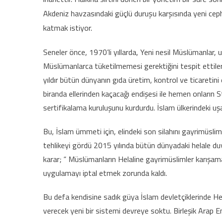
Akdeniz havzasındaki güçlü duruşu karşısında yeni cep
katmak istiyor.
Seneler önce, 1970’li yıllarda, Yeni nesil Müslümanlar,
Müslümanlarca tüketilmemesi gerektiğini tespit ettiler
yıldır bütün dünyanın gıda üretim, kontrol ve ticaretini
biranda ellerinden kaçacağı endişesi ile hemen onların 
sertifikalama kuruluşunu kurdurdu. İslam ülkerindeki uşa
Bu, İslam ümmeti için, elindeki son silahını gayrimüsli
tehlikeyi gördü 2015 yılında bütün dünyadaki helale duy
karar; “ Müslümanların Helaline gayrimüslimler karışam
uygulamayı iptal etmek zorunda kaldı.
Bu defa kendisine sadık güya İslam devletçiklerinde H
verecek yeni bir sistemi devreye soktu. Birleşik Arap 