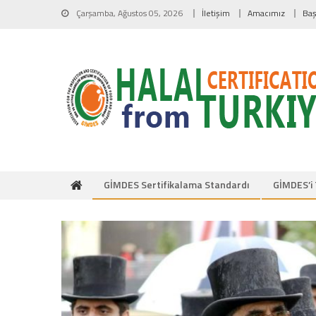
Skip to content
Çarşamba, Ağustos 05, 2026
İletişim
Amacımız
Baş
GİMDES Sertifikalama Standardı
GİMDES’i 