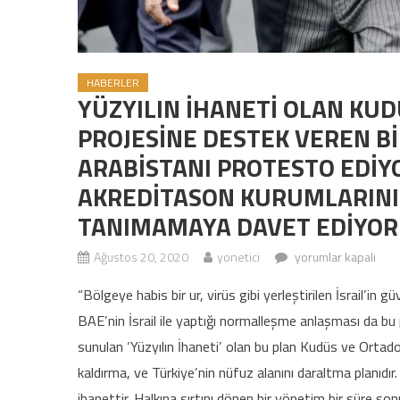
HABERLER
YÜZYILIN İHANETİ OLAN KUD
PROJESİNE DESTEK VEREN Bİ
ARABİSTANI PROTESTO EDİY
AKREDİTASON KURUMLARIN
TANIMAMAYA DAVET EDİYOR
Ağustos 20, 2020
yonetici
YÜZYILIN İHANETİ O
yorumlar kapalı
GAC HELAL AKREDİT
“Bölgeye habis bir ur, virüs gibi yerleştirilen İsrail’in g
BAE’nin İsrail ile yaptığı normalleşme anlaşması da bu 
sunulan ‘Yüzyılın İhaneti’ olan bu plan Kudüs ve Ortad
kaldırma, ve Türkiye’nin nüfuz alanını daraltma planıdır
ihanettir. Halkına sırtını dönen bir yönetim bir süre son