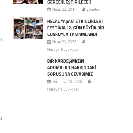
GERÇEKLEŞTIRILECEK
Nisan 22, 2014
yonetici
HELAL YAŞAM ETKINLIKLERI
FESTIVALI 2. GÜN BÜYÜK BIR
COŞKUYLA TAMAMLANDI
0
Nisan 29, 2026
Hüseyin Büyüközer
BIR KARDEŞIMIZIN
AROMALAR HAKKINDAKI
SORUSUNA CEVABIMIZ
Temmuz 16, 2026
Hüseyin Büyüközer
k