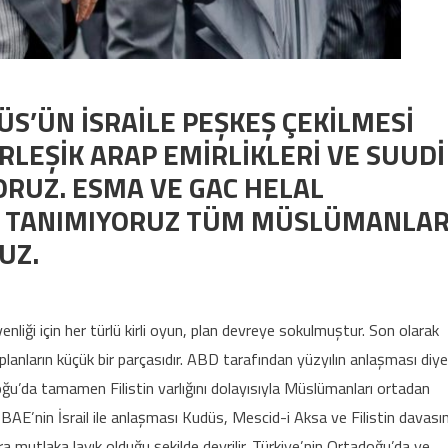
ÜS’ÜN İSRAİLE PEŞKEŞ ÇEKİLMESİ
RLEŞİK ARAP EMİRLİKLERİ VE SUUDİ
ORUZ. ESMA VE GAC HELAL
I TANIMIYORUZ TÜM MÜSLÜMANLAR
UZ.
LAN KUDÜS’ÜN İSRAİLE PEŞKEŞ ÇEKİLMESİ PROJESİNE DESTEK VEREN BİRLE
ASON KURUMLARINI TANIMIYORUZ TÜM MÜSLÜMANLARI TANIMAMAYA DAVET 
üvenliği için her türlü kirli oyun, plan devreye sokulmuştur. Son olarak
planların küçük bir parçasıdır. ABD tarafından yüzyılın anlaşması diye
oğu’da tamamen Filistin varlığını dolayısıyla Müslümanları ortadan
. BAE’nin İsrail ile anlaşması Kudüs, Mescid-i Aksa ve Filistin davası
ra mutlaka layık olduğu şekilde devrilir. Türkiye’nin Ortadoğu’da ve