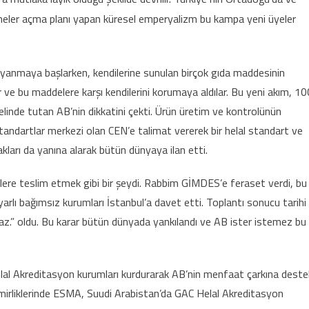
heler açma planı yapan küresel emperyalizm bu kampa yeni üyeler
 uyanmaya başlarken, kendilerine sunulan birçok gıda maddesinin
 ve bu maddelere karşı kendilerini korumaya aldılar. Bu yeni akım, 10
 elinde tutan AB’nin dikkatini çekti. Ürün üretim ve kontrolünün
Standartlar merkezi olan CEN’e talimat vererek bir helal standart ve
kları da yanına alarak bütün dünyaya ilan etti.
mlere teslim etmek gibi bir şeydi. Rabbim GİMDES’e feraset verdi, bu
arlı bağımsız kurumları İstanbul’a davet etti. Toplantı sonucu tarihi
az.” oldu. Bu karar bütün dünyada yankılandı ve AB ister istemez bu
elal Akreditasyon kurumları kurdurarak AB’nin menfaat çarkına deste
Emirliklerinde ESMA, Suudi Arabistan’da GAC Helal Akreditasyon