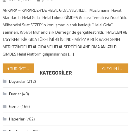
ANKARA – KARARDER’DE HELAL GIDA ANLATILDI… Müslümanın Hayat
Standardı : Helal Gıda , Helal Lokma GİMDES Ankara Temsilcisi Ziraat Yük.
Mühendisi Suat SEZER’in konuşmacı olarak katıldığı “Helal Gıda”
semineri, KARAR Mühendislik Derneğinde gerçekleştirildi. ’’HALALEN VE
TAYYİBEN’’ BİR GIDA TÜKETİMİ BİLİNCİNDE MİYİZ? BİRLİK VAKFI GENEL
MERKEZİNDE HELAL GIDA VE HELAL SERTİFİKALANDIRMA ANLATILDI
GİMDES Helal Platform çalışmalarında […]
Yazı gezinmesi
TÜRKİYE’NİN İLK VE TEK SİTRİK ASİT ÜRETİM TESİSİ GİMDES’TEN HELAL VE TAYYİB SERTİFAKASI TALEBİ İÇİN MÜRACAATINI YAPTI.
YÜZYILIN İHANETİ OLAN KUDÜS’ÜN İSRAİLE PEŞKEŞ ÇEKİLMESİ PROJESİNE DESTEK VEREN BİRLEŞİK ARAP EMİRLİKLERİ VE SUUDİ ARABİSTANI PROTESTO EDİYORUZ. ESMA VE GAC HELAL AKREDİTASON KURUMLARINI TANIMIYORUZ TÜM MÜSLÜMANLARI TANIMAMAYA DAVET EDİYORUZ.
KATEGORILER
Duyurular
(212)
Fuarlar
(40)
Genel
(166)
Haberler
(762)