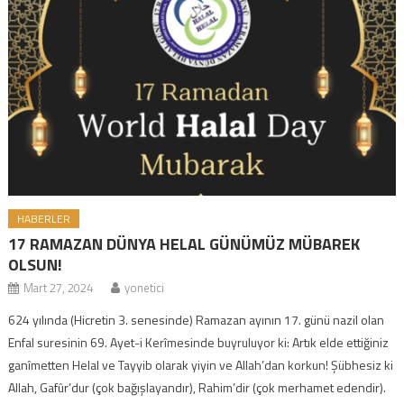
HABERLER
17 RAMAZAN DÜNYA HELAL GÜNÜMÜZ MÜBAREK
OLSUN!
Mart 27, 2024
yonetici
624 yılında (Hicretin 3. senesinde) Ramazan ayının 17. günü nazil olan
Enfal suresinin 69. Ayet-i Kerîmesinde buyruluyor ki: Artık elde ettiğiniz
ganîmetten Helal ve Tayyib olarak yiyin ve Allah’dan korkun! Şübhesiz ki
Allah, Gafûr’dur (çok bağışlayandır), Rahim’dir (çok merhamet edendir).