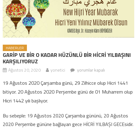
HABERLER
GARİP VE BİR O KADAR HÜZÜNLÜ BİR HİCRİ YILBAŞINI
KARŞILIYORUZ
Ağustos 20, 2020
yonetici
GARİP VE BİR O KADAR HÜZÜNLÜ
yorumlar kapalı
BİR HİCRİ YILBAŞINI
19 Ağustos 2020 Çarşamba günü, 29 Zilhicce olup Hicri 1441
KARŞILIYORUZ için
bitiyor. 20 Ağustos 2020 Perşembe günü de 01 Muharrem olup
Hicri 1442 yılı başlıyor.
Bu sebeple: 19 Ağustos 2020 Çarşamba gününü, 20 Ağustos
2020 Perşembe gününe bağlayan gece HİCRİ YILBAŞI GECEsidir.