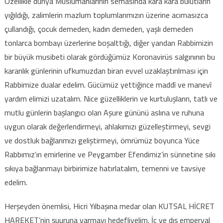
Özellikle dünya Müslümanlarının semasında kara kara bulutların
yığıldığı, zalimlerin mazlum toplumlarımızın üzerine acımasızca
çullandığı, çocuk demeden, kadın demeden, yaşlı demeden
tonlarca bombayı üzerlerine boşalttığı, diğer yandan Rabbimizin
bir büyük musibeti olarak gördüğümüz Koronavirüs salgınının bu
karanlık günlerinin ufkumuzdan biran evvel uzaklaştırılması için
Rabbimize dualar edelim. Gücümüz yettiğince maddî ve manevî
yardım elimizi uzatalım. Nice güzelliklerin ve kurtuluşların, tatlı ve
mutlu günlerin başlangıcı olan Aşure gününü aslına ve ruhuna
uygun olarak değerlendirmeyi, ahlakımızı güzelleştirmeyi, sevgi
ve dostluk bağlarımızı geliştirmeyi, ömrümüz boyunca Yüce
Rabbımız’ın emirlerine ve Peygamber Efendimiz’in sünnetine sıkı
sıkıya bağlanmayı birbirimize hatırlatalım, temenni ve tavsiye
edelim.
Herşeyden önemlisi, Hicri Yılbaşına medar olan KUTSAL HİCRET
HAREKET’nin şuuruna varmayı hedefliyelim. İç ve dış emperyal