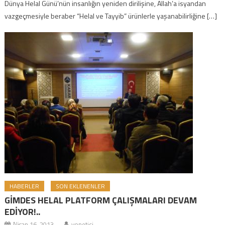
Dünya Helal Günü’nün insanlığın yeniden dirilişine, Allah’a isyandan
vazgeçmesiyle beraber “Helal ve Tayyib” ürünlerle yaşanabilirliğine […]
HABERLER
SON EKLENENLER
GİMDES HELAL PLATFORM ÇALIŞMALARI DEVAM
EDİYOR!..
Nisan 16, 2013
yonetici