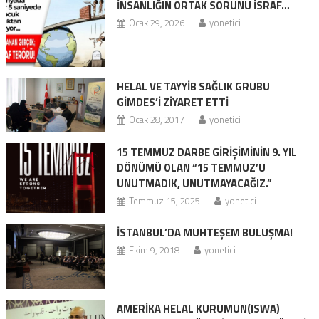
İNSANLIĞIN ORTAK SORUNU İSRAF…
Ocak 29, 2026
yonetici
HELAL VE TAYYİB SAĞLIK GRUBU
GİMDES’I ZİYARET ETTİ
Ocak 28, 2017
yonetici
15 TEMMUZ DARBE GİRİŞİMİNİN 9. YIL
DÖNÜMÜ OLAN “15 TEMMUZ’U
UNUTMADIK, UNUTMAYACAĞIZ.”
Temmuz 15, 2025
yonetici
İSTANBUL’DA MUHTEŞEM BULUŞMA!
Ekim 9, 2018
yonetici
AMERİKA HELAL KURUMUN(ISWA)