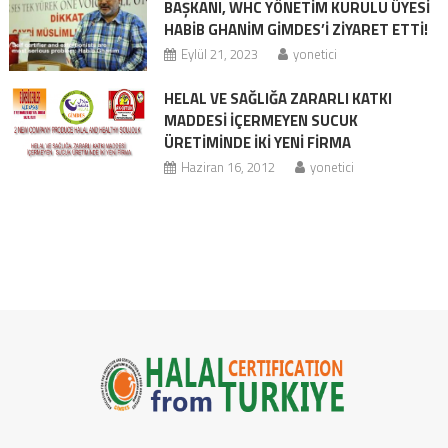
BAŞKANI, WHC YÖNETİM KURULU ÜYESİ
HABİB GHANİM GİMDES’İ ZİYARET ETTİ!
Eylül 21, 2023
yonetici
HELAL VE SAĞLIĞA ZARARLI KATKI
MADDESİ İÇERMEYEN SUCUK
ÜRETİMİNDE İKİ YENİ FİRMA
Haziran 16, 2012
yonetici