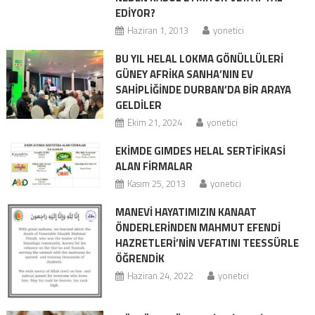
EDİYOR?
Haziran 1, 2013
yonetici
BU YIL HELAL LOKMA GÖNÜLLÜLERİ
GÜNEY AFRİKA SANHA’NIN EV
SAHİPLİĞİNDE DURBAN’DA BİR ARAYA
GELDİLER
Ekim 21, 2024
yonetici
EKIMDE GIMDES HELAL SERTIFIKASI
ALAN FIRMALAR
Kasım 25, 2013
yonetici
MANEVİ HAYATIMIZIN KANAAT
ÖNDERLERİNDEN MAHMUT EFENDİ
HAZRETLERİ’NİN VEFATINI TEESSÜRLE
ÖĞRENDİK
Haziran 24, 2022
yonetici