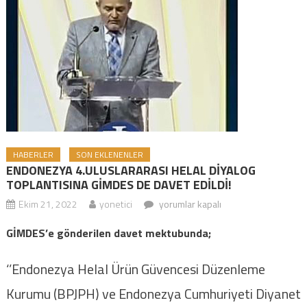
HABERLER
SON EKLENENLER
ENDONEZYA 4.ULUSLARARASI HELAL DİYALOG
TOPLANTISINA GİMDES DE DAVET EDİLDİ!
Ekim 21, 2022
yonetici
ENDONEZYA 4.ULUSLARARASI HELAL
yorumlar kapalı
DİYALOG TOPLANTISINA GİMDES DE
GİMDES’e gönderilen davet mektubunda;
DAVET EDİLDİ! için
‘’Endonezya Helal Ürün Güvencesi Düzenleme
Kurumu (BPJPH) ve Endonezya Cumhuriyeti Diyanet