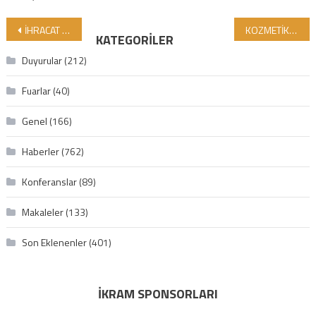
Yazı gezinmesi
İHRACAT PAZARIMIZDA GİMDES HELAL SERTİFİKALI ÜRÜN TALEBİ HIZLA BÜYÜYOR!
KOZMETİK VE CİLT BAKIM ÜRÜNLERİNDE KANSERE NEDEN OLAN ZEHİRLİ KİMYASALLAR!
KATEGORILER
Duyurular
(212)
Fuarlar
(40)
Genel
(166)
Haberler
(762)
Konferanslar
(89)
Makaleler
(133)
Son Eklenenler
(401)
İKRAM SPONSORLARI