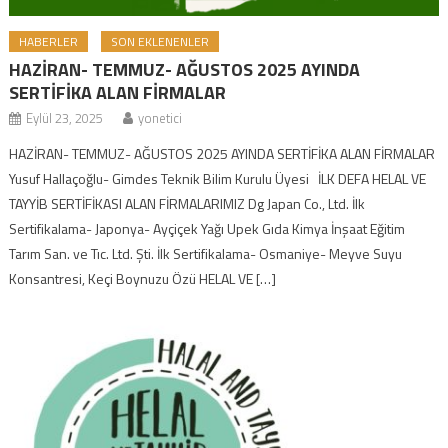
HABERLER
SON EKLENENLER
HAZİRAN- TEMMUZ- AĞUSTOS 2025 AYINDA
SERTİFİKA ALAN FİRMALAR
Eylül 23, 2025
yonetici
HAZİRAN- TEMMUZ- AĞUSTOS 2025 AYINDA SERTİFİKA ALAN FİRMALAR
Yusuf Hallaçoğlu- Gimdes Teknik Bilim Kurulu Üyesi İLK DEFA HELAL VE
TAYYİB SERTİFİKASI ALAN FİRMALARIMIZ Dg Japan Co., Ltd. İlk
Sertifikalama- Japonya- Ayçiçek Yağı Upek Gıda Kimya İnşaat Eğitim
Tarım San. ve Tıc. Ltd. Şti. İlk Sertifikalama- Osmaniye- Meyve Suyu
Konsantresi, Keçi Boynuzu Özü HELAL VE […]