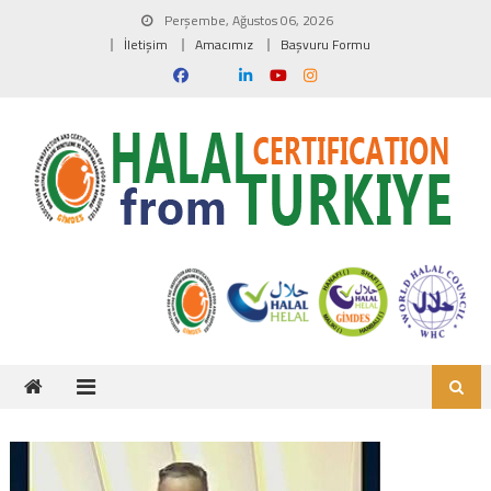
Skip to content
Perşembe, Ağustos 06, 2026
İletişim
Amacımız
Başvuru Formu