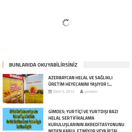
BUNLARIDA OKUYABILIRSINIZ
AZERBAYCAN HELAL VE SAĞLIKLI
ÜRETİM HEYECANINI YAŞIYOR !…
Ekim 5, 2012
yonetici
GİMDES; YURTİÇİ VE YURTDIŞI BAZI
HELAL SERTİFİKALAMA
KURULUŞLARININ AKREDİTASYONUNU
NEDEN KABUL ETMİYOR VEYA İPTAL