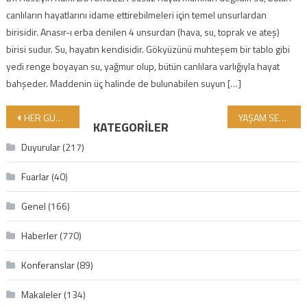
canlıların hayatlarını idame ettirebilmeleri için temel unsurlardan
birisidir. Anasır-ı erba denilen 4 unsurdan (hava, su, toprak ve ateş)
birisi sudur. Su, hayatın kendisidir. Gökyüzünü muhteşem bir tablo gibi
yedi renge boyayan su, yağmur olup, bütün canlılara varlığıyla hayat
bahşeder. Maddenin üç halinde de bulunabilen suyun […]
Yazı gezinmesi
HER GÜN MUHATAP OLDUĞUMUZ UYARILARIMIZ VE TEPKİMİZ!
YAŞAM SEVİNCİMİZ İÇİN KOZMETİKLERE DİKKAT EDİYOR MUYUZ?
KATEGORILER
Duyurular
(217)
Fuarlar
(40)
Genel
(166)
Haberler
(770)
Konferanslar
(89)
Makaleler
(134)