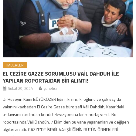
HABERLER
EL CEZİRE GAZZE SORUMLUSU VAİL DAHDUH İLE
YAPILAN ROPORTAJDAN BİR ALINTI!
Şubat 29, 2024
yonetici
Dr.Hüseyin Kâmi BÜYÜKÖZER Eşini, kızını, iki oğlunu ve çok sayıda
yakınını kaybeden El Cezîre Gazze büro şefi Vâil Dahdûh, Katar’daki
tedavisinin ardından kendi televizyonuna bir röportaj verdi. Bu
roportaşında Vâil Dahdûh, 7 Ekim’den bu yana yaşananları ve değişen
algıları anlattı. GAZZE’DE İSRAİL VAHŞİLİĞİNİN BÜTÜN ÖRNEKLERİ