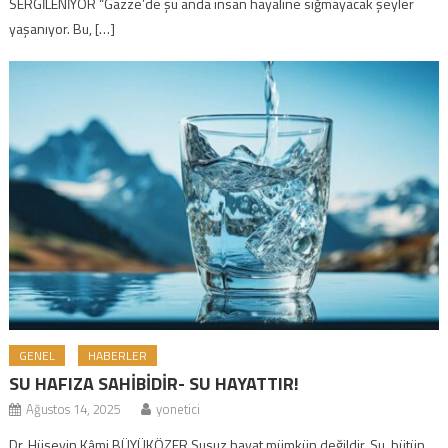
SERGİLENİYOR “Gazze’de şu anda insan hayaline sığmayacak şeyler
yaşanıyor. Bu, […]
GENEL
HABERLER
SU HAFIZA SAHİBİDİR- SU HAYATTIR!
Ağustos 14, 2025
yonetici
Dr. Hüseyin Kâmi BÜYÜKÖZER Susuz hayat mümkün değildir. Su, bütün