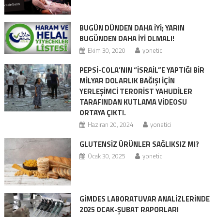
BUGÜN DÜNDEN DAHA İYİ; YARIN
BUGÜNDEN DAHA İYİ OLMALI!
Ekim 30, 2020
yonetici
PEPSI-COLA’NIN “İSRAIL”E YAPTIĞI BIR
MILYAR DOLARLIK BAĞIŞI IÇIN
YERLEŞIMCI TERORIST YAHUDILER
TARAFINDAN KUTLAMA VIDEOSU
ORTAYA ÇIKTI.
Haziran 20, 2024
yonetici
GLUTENSİZ ÜRÜNLER SAĞLIKSIZ MI?
Ocak 30, 2025
yonetici
GİMDES LABORATUVAR ANALİZLERİNDE
2025 OCAK-ŞUBAT RAPORLARI