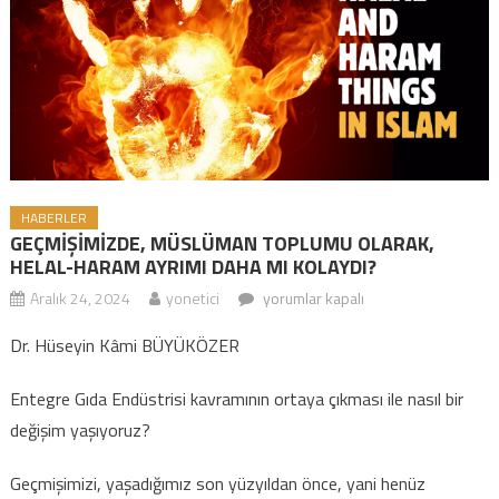
HABERLER
GEÇMİŞİMİZDE, MÜSLÜMAN TOPLUMU OLARAK,
HELAL-HARAM AYRIMI DAHA MI KOLAYDI?
Aralık 24, 2024
yonetici
GEÇMİŞİMİZDE, MÜSLÜMAN
yorumlar kapalı
TOPLUMU OLARAK, HELAL-HARAM
Dr. Hüseyin Kâmi BÜYÜKÖZER
AYRIMI DAHA MI KOLAYDI? için
Entegre Gıda Endüstrisi kavramının ortaya çıkması ile nasıl bir
değişim yaşıyoruz?
Geçmişimizi, yaşadığımız son yüzyıldan önce, yani henüz