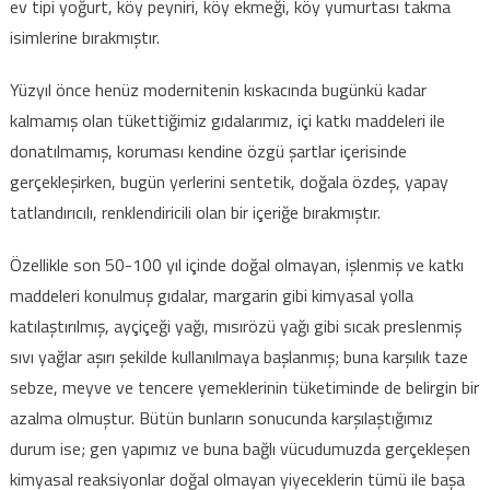
ev tipi yoğurt, köy peyniri, köy ekmeği, köy yumurtası takma
isimlerine bırakmıştır.
Yüzyıl önce henüz modernitenin kıskacında bugünkü kadar
kalmamış olan tükettiğimiz gıdalarımız, içi katkı maddeleri ile
donatılmamış, koruması kendine özgü şartlar içerisinde
gerçekleşirken, bugün yerlerini sentetik, doğala özdeş, yapay
tatlandırıcılı, renklendiricili olan bir içeriğe bırakmıştır.
Özellikle son 50-100 yıl içinde doğal olmayan, işlenmiş ve katkı
maddeleri konulmuş gıdalar, margarin gibi kimyasal yolla
katılaştırılmış, ayçiçeği yağı, mısırözü yağı gibi sıcak preslenmiş
sıvı yağlar aşırı şekilde kullanılmaya başlanmış; buna karşılık taze
sebze, meyve ve tencere yemeklerinin tüketiminde de belirgin bir
azalma olmuştur. Bütün bunların sonucunda karşılaştığımız
durum ise; gen yapımız ve buna bağlı vücudumuzda gerçekleşen
kimyasal reaksiyonlar doğal olmayan yiyeceklerin tümü ile başa