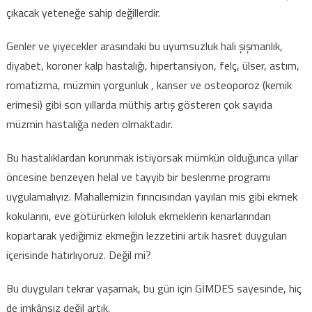
çıkacak yeteneğe sahip değillerdir.
Genler ve yiyecekler arasındaki bu uyumsuzluk hali şişmanlık,
diyabet, koroner kalp hastalığı, hipertansiyon, felç, ülser, astım,
romatizma, müzmin yorgunluk , kanser ve osteoporoz (kemik
erimesi) gibi son yıllarda müthiş artış gösteren çok sayıda
müzmin hastalığa neden olmaktadır.
Bu hastalıklardan korunmak istiyorsak mümkün olduğunca yıllar
öncesine benzeyen helal ve tayyib bir beslenme programı
uygulamalıyız. Mahallemizin fırıncısından yayılan mis gibi ekmek
kokularını, eve götürürken kiloluk ekmeklerin kenarlarından
kopartarak yediğimiz ekmeğin lezzetini artık hasret duyguları
içerisinde hatırlıyoruz. Değil mi?
Bu duyguları tekrar yaşamak, bu gün için GİMDES sayesinde, hiç
de imkânsız değil artık.