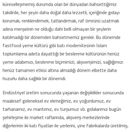
küreselleşmemiş durumda olan bir dünyadan bahsettiğimiz
takdirde, her şeyin daha doğal daha lezzetli, içeriğinde gıdayı
korumak, renklendirmek, tatlandırmak, raf ömrünü uzatmak
adına menşeinin ne olduğu dahi belli olmayan bir şeylerin
katılmadığı bir dönemden bahsetmemiz gerekir. Bu dönemde
fastfood yeme kültürü gibi batı modernitesinin İslam
toplumlarına adeta dayattığı bir beslenme kültürünün henüz
yeme adabımızı, beslenme biçimimizi, alışverişimizi, sağlığımızı
henüz tamamen etkisi altına almadığı dönem elbette daha
huzurlu daha sağlıklı bir dönemdi.
Endüstriyel üretim sonucunda yaşanan değişiklikler sonucunda
maalesef geleneksel ev ekmeğimiz, ev yoğurdumuz, ev
tarhanamız, ev mantımız, ev turşumuz vb. gıdalarımız bugün
şehirleşme ile market raflarında, alışveriş merkezlerinde
diğerlerinin iki katı fiyatları ile yerlerini, yine fabrikalarda üretilmiş,