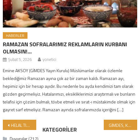
HABERLER
RAMAZAN SOFRALARIMIZ REKLAMLARIN KURBANI
OLMASIN!…
Şubat 5, 2026
yonetici
Emine AKSOY (GİMDES Yayın Kurulu) Müslümanlar olarak özlemle
beklediğimiz Ramazan ayına çok az bir zaman kaldı. Ramazan ayı,
hepimiz için bir hesap ayıdır. Bu nedenle bu ayda kendimizi tam olarak
gözden geçirmeliyiz. Hatalarımızı, eksikliklerimizi araştırmalı ve bunların
telafisi için çözüm bulmalı, tövbe etmeli ve sırat-ı müstakimde olmak için
gayret sarf etmeliyiz. Ramazan ayında sofralarımızda içeriğini […]
Yazı gezinmesi
HELAL TIBBİ ÜRÜNLER ÜRETMEK İÇİN DAHA FAZLA ÇABA GEREKİYOR
GİMDES, KAZAKİSTAN’DAN GELEN HEYETİ AĞIRLADI
KATEGORILER
Duyurular
(217)