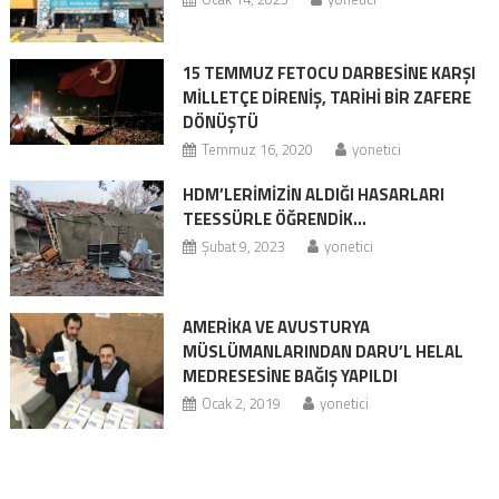
15 TEMMUZ FETOCU DARBESİNE KARŞI
MİLLETÇE DİRENİŞ, TARİHİ BİR ZAFERE
DÖNÜŞTÜ
Temmuz 16, 2020
yonetici
HDM’LERİMİZİN ALDIĞI HASARLARI
TEESSÜRLE ÖĞRENDİK…
Şubat 9, 2023
yonetici
AMERİKA VE AVUSTURYA
MÜSLÜMANLARINDAN DARU’L HELAL
MEDRESESİNE BAĞIŞ YAPILDI
Ocak 2, 2019
yonetici