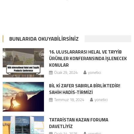
BUNLARIDA OKUYABILIRSINIZ
16. ULUSLARARASI HELAL VE TAYYİB
ÜRÜNLER KONFERANSINDA İŞLENECEK
KONULAR
Ocak 29, 2024
yonetici
BİL Kİ ZAFER SABIRLA BİRLİKTEDİR!
SAHIH HADIS-TIRMIZI
Temmuz 18, 2024
yonetici
TATARİSTAN KAZAN FORUMA
DAVETLİYİZ
Ocak 14, 2025
yonetici