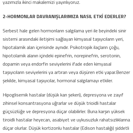
yazımızla ikinci makalemizi yayınlıyoruz.
2-HORMONLAR DAVRANIŞLARIMIZA NASIL ETKİ EDERLER?
Serbest hale gelen hormonların salgılama yeri ile beyindeki sinir
sistemi arasındaki iletişimi sağlayan kimyasal taşıyıcıların yeri,
hipotalamik alan içerisinde aynıdır. Psikotropik ilaçların çoğu,
hipotolamik alanın içindeki epinefrin, norepinefrin, serotonin,
dopamin veya endorfin seviyelerini ifade eden kimyasal
taşıyıcıların seviyelerini ya artıran veya düşüren etki yapar.Benzer
şekilde, kimyasal taşıyıcılar, hormonal salgılamayı etkiler.
Hipoglisemik hastalar (düşük kan şekeri), depresyona ve zayıf
zihinsel konsantrasyona uğrarlar ve düşük trioidli hastalar
güçsüzlüğe ve depresyona düçar olabilirler. Buna karşın yüksek
tiroidli hastalar heyecan, asabiyet ve uykusuzluk rahatsızlıklarına
düçar olurlar. Düşük kortizonlu hastalar (Edison hastalığı) şiddetli