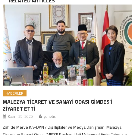
RELATED ARTICLES
HABERLER
MALEZYA TİCARET VE SANAYİ ODASI GİMDES’İ
ZİYARET ETTİ
Kasım 25, 2025
yonetici
Zahide Merve KAPDAN / Dış İlişkiler ve Medya Danışmanı Malezya
Ticaret ve Sanayi Odası (MIICCI) Başkanı Haji Muhamad Amin Fahmi ve