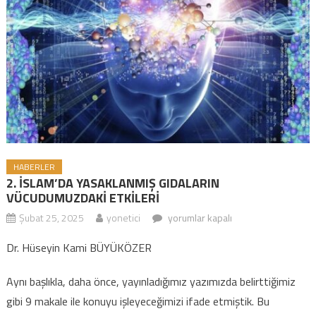
HABERLER
2. İSLAM’DA YASAKLANMIŞ GIDALARIN
VÜCUDUMUZDAKİ ETKİLERİ
Şubat 25, 2025
yonetici
2. İSLAM’DA YASAKLANMIŞ
yorumlar kapalı
GIDALARIN VÜCUDUMUZDAKİ
Dr. Hüseyin Kami BÜYÜKÖZER
ETKİLERİ için
Aynı başlıkla, daha önce, yayınladığımız yazımızda belirttiğimiz
gibi 9 makale ile konuyu işleyeceğimizi ifade etmiştik. Bu