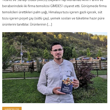
beraberindeki iki firma temsilcisi GİMDES’i ziyaret etti. Görüşmede firma
temsilcileri ürettikleri palm yağı, Himalaya tuzu içeren gazlı içecek, süt
tozu içeren poşet çay (sütlü çay), yemek sosları ve tüketime hazır püre
ürünlerini tanıttılar. Ürünlerinin […]
HABERLER