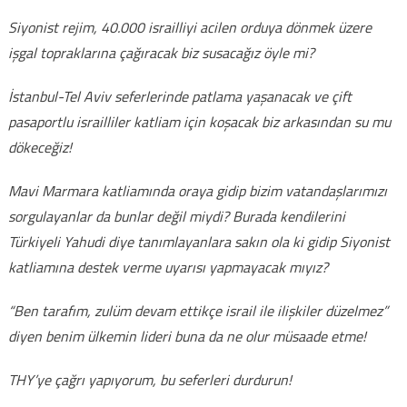
Siyonist rejim, 40.000 israilliyi acilen orduya dönmek üzere
işgal topraklarına çağıracak biz susacağız öyle mi?
İstanbul-Tel Aviv seferlerinde patlama yaşanacak ve çift
pasaportlu israilliler katliam için koşacak biz arkasından su mu
dökeceğiz!
Mavi Marmara katliamında oraya gidip bizim vatandaşlarımızı
sorgulayanlar da bunlar değil miydi? Burada kendilerini
Türkiyeli Yahudi diye tanımlayanlara sakın ola ki gidip Siyonist
katliamına destek verme uyarısı yapmayacak mıyız?
“Ben tarafım, zulüm devam ettikçe israil ile ilişkiler düzelmez”
diyen benim ülkemin lideri buna da ne olur müsaade etme!
THY’ye çağrı yapıyorum, bu seferleri durdurun!