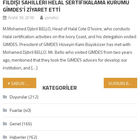
FİLDİŞİ SAHİLLERİ HELAL SERTİFİKALAMA KURUMU
GİMDES’İ ZİYARET ETTİ
Aralık 18, 2018
yonetici
M.Mohamed Djibril BELLO, Head of Halal Cote D’Ivoire, who conducts
Halal certification activities on the Ivory Coast, and his delegation visited
GIMDES. President of GIMDES Hüseyin Kami Büyüközer has met with
Mohamed Djibril BELLO. Mr. Bello who visited GIMDES from two years
ago, mentioned that they took the GIMDES advices for develop our
institution, and […]
Yazı gezinmesi
SABUN NEDEN HELAL VE TAYYİB SERTİFİKASI GEREKTİRİYOR?
KURBAN BAYRAMI YAKLAŞTI: KURBANLARINIZI GAZZE’YE ULAŞTIRIYORUZ
KATEGORILER
Duyurular
(212)
Fuarlar
(40)
Genel
(166)
Haberler
(762)