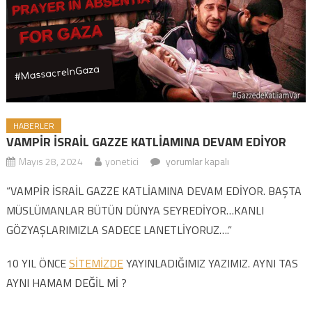
HABERLER
VAMPİR İSRAİL GAZZE KATLİAMINA DEVAM EDİYOR
Mayıs 28, 2024
yonetici
VAMPİR İSRAİL GAZZE KATLİAMINA
yorumlar kapalı
DEVAM EDİYOR için
“VAMPİR İSRAİL GAZZE KATLİAMINA DEVAM EDİYOR. BAŞTA
MÜSLÜMANLAR BÜTÜN DÜNYA SEYREDİYOR…KANLI
GÖZYAŞLARIMIZLA SADECE LANETLİYORUZ….”
10 YIL ÖNCE
SİTEMİZDE
YAYINLADIĞIMIZ YAZIMIZ. AYNI TAS
AYNI HAMAM DEĞİL Mİ ?