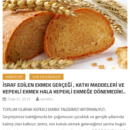
HABERLER
SON EKLENENLER
İSRAF EDİLEN EKMEK GERÇEĞİ , KATKI MADDELERİ VE
KEPEKLİ EKMEK HALA KEPEKLİ EKMEĞE DÖNEMEDİK!..
Ocak 31, 2013
yonetici
TOPLUM OLARAK KEPEKLİ EKMEK TALEBİMİZİ ARTIRMALIYIZ!..
Geçmişimize baktığımızda bir çoğumuzun çocukluk ve gençlik yıllarında
kalmış olan katkısız ,temiz, mis kokulu ekmek geleneğimiz yerine bugün