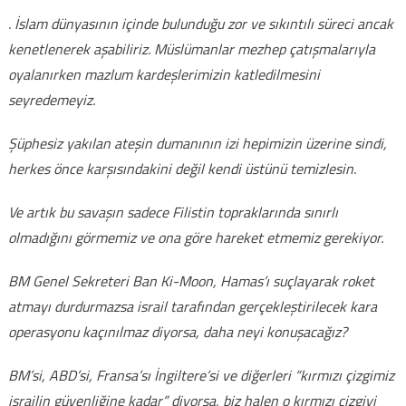
. İslam dünyasının içinde bulunduğu zor ve sıkıntılı süreci ancak
kenetlenerek aşabiliriz. Müslümanlar mezhep çatışmalarıyla
oyalanırken mazlum kardeşlerimizin katledilmesini
seyredemeyiz.
Şüphesiz yakılan ateşin dumanının izi hepimizin üzerine sindi,
herkes önce karşısındakini değil kendi üstünü temizlesin.
Ve artık bu savaşın sadece Filistin topraklarında sınırlı
olmadığını görmemiz ve ona göre hareket etmemiz gerekiyor.
BM Genel Sekreteri Ban Ki-Moon, Hamas’ı suçlayarak roket
atmayı durdurmazsa israil tarafından gerçekleştirilecek kara
operasyonu kaçınılmaz diyorsa, daha neyi konuşacağız?
BM’si, ABD’si, Fransa’sı İngiltere’si ve diğerleri “kırmızı çizgimiz
israilin güvenliğine kadar” diyorsa, biz halen o kırmızı çizgiyi