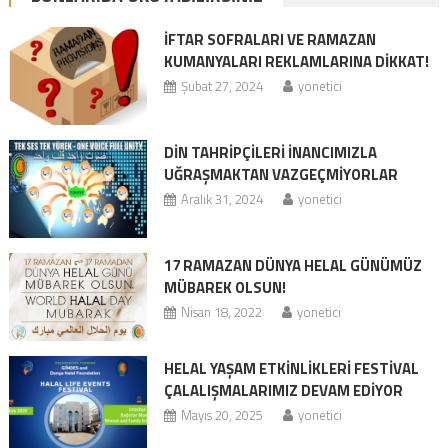
İFTAR SOFRALARI VE RAMAZAN
KUMANYALARI REKLAMLARINA DİKKAT!
Şubat 27, 2024
yonetici
DİN TAHRİPÇİLERİ İNANCIMIZLA
UĞRAŞMAKTAN VAZGEÇMİYORLAR
Aralık 31, 2024
yonetici
17 RAMAZAN DÜNYA HELAL GÜNÜMÜZ
MÜBAREK OLSUN!
Nisan 18, 2022
yonetici
HELAL YAŞAM ETKİNLİKLERİ FESTİVAL
ÇALALIŞMALARIMIZ DEVAM EDİYOR
Mayıs 20, 2025
yonetici